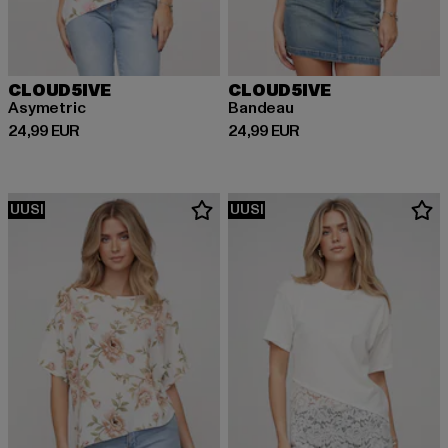
CLOUD5IVE
CLOUD5IVE
Asymetric
Bandeau
Ajankohtainen hinta: 24,99 EUR
Ajankohtainen hinta: 24,99 EUR
24,99 EUR
24,99 EUR
UUSI
UUSI