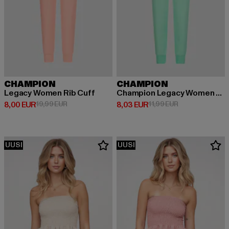
CHAMPION
CHAMPION
Legacy Women Rib Cuff
Champion Legacy Women Rib Cuff Pants
Ajankohtainen hinta: 8,00 EUR
Kampanjahinta: 19,99 EUR
Ajankohtainen hinta: 8,03 EUR
Kampanjahinta: 
8,00 EUR
19,99 EUR
8,03 EUR
11,99 EUR
UUSI
UUSI