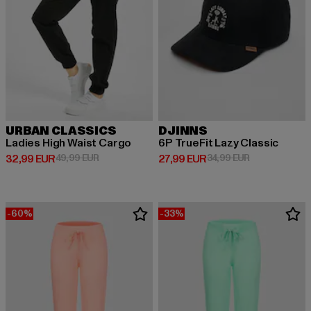
URBAN CLASSICS
DJINNS
Ladies High Waist Cargo
6P TrueFit Lazy Classic
Ajankohtainen hinta: 32,99 EUR
Kampanjahinta: 49,99 EUR
Ajankohtainen hinta: 27,99 EUR
Kampanjahinta
32,99 EUR
49,99 EUR
27,99 EUR
34,99 EUR
-60%
-33%