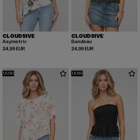
CLOUD5IVE
CLOUD5IVE
Asymetric
Bandeau
Ajankohtainen hinta: 24,99 EUR
Ajankohtainen hinta: 24,99 EUR
24,99 EUR
24,99 EUR
UUSI
UUSI