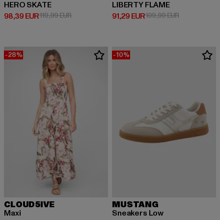
HERO SKATE
LIBERTY FLAME
Ajankohtainen hinta: 98,39 EUR
Kampanjahinta: 119,99 EUR
Ajankohtainen hinta: 91,29 EUR
Kampanjahint
98,39 EUR
119,99 EUR
91,29 EUR
109,99 EUR
-28%
-10%
CLOUD5IVE
MUSTANG
Maxi
Sneakers Low