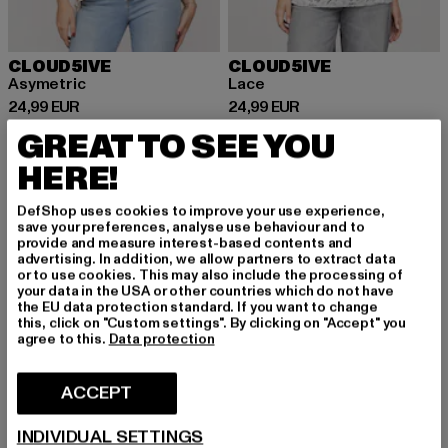
CLOUD5IVE
CLOUD5IVE
Asymetric
Lace
Ajankohtainen hinta: 24,99 EUR
Ajankohtainen hinta: 24,99 EUR
24,99 EUR
24,99 EUR
GREAT TO SEE YOU
HERE!
UUSI
-25%
UUSI
-23%
DefShop uses cookies to improve your use experience,
save your preferences, analyse use behaviour and to
provide and measure interest-based contents and
advertising. In addition, we allow partners to extract data
or to use cookies. This may also include the processing of
your data in the USA or other countries which do not have
the EU data protection standard. If you want to change
this, click on "Custom settings". By clicking on "Accept" you
agree to this.
Data protection
ACCEPT
INDIVIDUAL SETTINGS