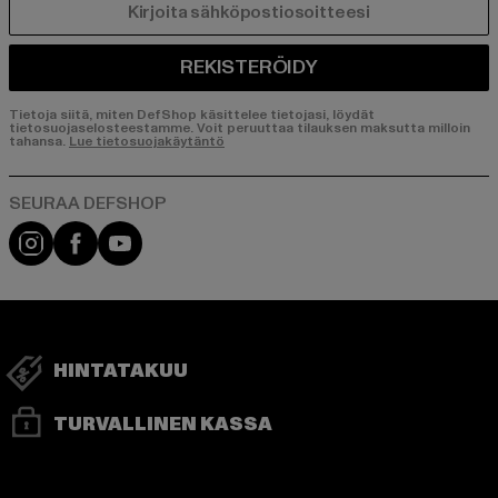
SÄHKÖPOSTI
REKISTERÖIDY
Tietoja siitä, miten DefShop käsittelee tietojasi, löydät
tietosuojaselosteestamme. Voit peruuttaa tilauksen maksutta milloin
tahansa.
Lue tietosuojakäytäntö
Visit our Instagram page:
Visit our Facebook page:
Visit our YouTube channel:
HINTATAKUU
TURVALLINEN KASSA