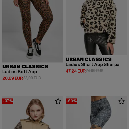
URBAN CLASSICS
Ladies Short Aop Sherpa
URBAN CLASSICS
Ajankohtainen hinta: 47,24 EUR
Kampanjahinta
47,24 EUR
74,99 EUR
Ladies Soft Aop
Ajankohtainen hinta: 20,69 EUR
Kampanjahinta: 22,99 EUR
20,69 EUR
22,99 EUR
-37%
-60%