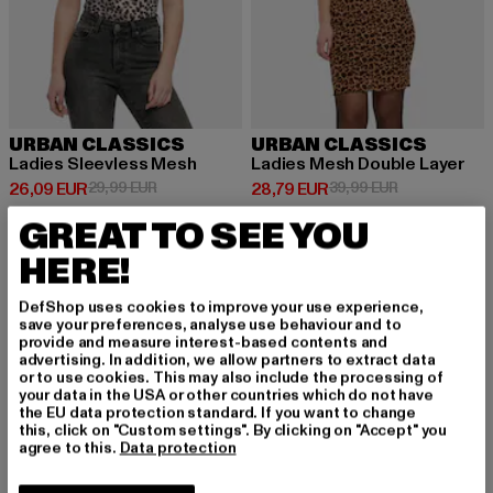
URBAN CLASSICS
URBAN CLASSICS
Ladies Sleevless Mesh
Ladies Mesh Double Layer
Ajankohtainen hinta: 26,09 EUR
Kampanjahinta: 29,99 EUR
Ajankohtainen hinta: 28,79 EUR
Kampanjahinta
26,09 EUR
29,99 EUR
28,79 EUR
39,99 EUR
GREAT TO SEE YOU
HERE!
-42%
DefShop uses cookies to improve your use experience,
save your preferences, analyse use behaviour and to
provide and measure interest-based contents and
advertising. In addition, we allow partners to extract data
or to use cookies. This may also include the processing of
your data in the USA or other countries which do not have
the EU data protection standard. If you want to change
this, click on "Custom settings". By clicking on "Accept" you
agree to this.
Data protection