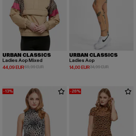
URBAN CLASSICS
URBAN CLASSICS
Ladies Aop Mixed
Ladies Aop
Ajankohtainen hinta: 44,09 EUR
Kampanjahinta: 69,99 EUR
Ajankohtainen hinta: 14,00 EUR
Kampanjahinta
44,09 EUR
69,99 EUR
14,00 EUR
34,99 EUR
-13%
-28%