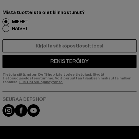
Mistä tuotteista olet kiinnostunut?
MIEHET
NAISET
SÄHKÖPOSTI
REKISTERÖIDY
Tietoja siitä, miten DefShop käsittelee tietojasi, löydät
tietosuojaselosteestamme. Voit peruuttaa tilauksen maksutta milloin
tahansa.
Lue tietosuojakäytäntö
Visit our Instagram page:
Visit our Facebook page:
Visit our YouTube channel: