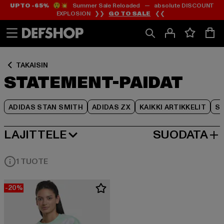
UP TO -65%
😲💥 Summer Sale Reloaded — absolute DISCOUNT
Siirry
Siirry
Siirry
EXPLOSION ❯❯
GO TO SALE
❮❮
Sisältö
Footer
Tuoteruudukko
TAKAISIN
STATEMENT-PAIDAT
ADIDAS STAN SMITH
ADIDAS ZX
KAIKKI ARTIKKELIT
SY
LAJITTELE
SUODATA
SUOSITUIMMAT
1 TUOTE
-20%