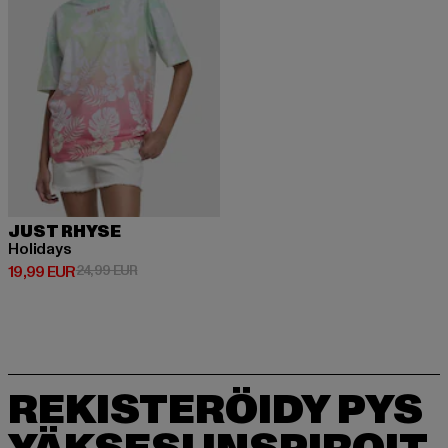
JUST RHYSE
Holidays
Ajankohtainen hinta: 19,99 EUR
Kampanjahinta: 24,99 EUR
19,99 EUR
24,99 EUR
REKISTERÖIDY PYS