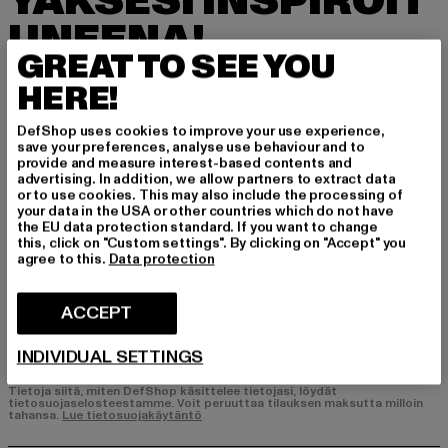
YÄKSESI INSPIROIT
UNEENA!
GREAT TO SEE YOU
Tilaa uutiskirjeemme täältä ja saat jatkossa tie
HERE!
toa DefShopin ajankohtaisista trendeistä, tarjo
uksista ja kupongeista sähköpostitse!
DefShop uses cookies to improve your use experience,
save your preferences, analyse use behaviour and to
provide and measure interest-based contents and
advertising. In addition, we allow partners to extract data
Mistä tuotteista olet kiinnostunut?
or to use cookies. This may also include the processing of
your data in the USA or other countries which do not have
MIEHET
the EU data protection standard. If you want to change
NAISET
this, click on "Custom settings". By clicking on "Accept" you
agree to this.
Data protection
SÄHKÖPOSTI
ACCEPT
REKISTERÖIDY
INDIVIDUAL SETTINGS
Tietoja siitä, miten DefShop käsittelee tietojasi, löydät
tietosuojaselosteestamme. Voit peruuttaa tilauksen maksutta milloin
tahansa.
Lue tietosuojakäytäntö