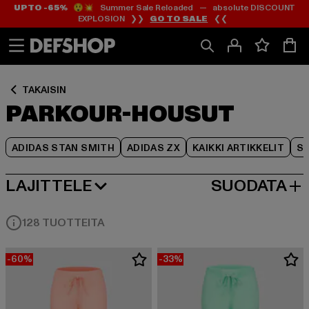
UP TO -65%
😲💥 Summer Sale Reloaded — absolute DISCOUNT
Siirry
Siirry
Siirry
EXPLOSION ❯❯
GO TO SALE
❮❮
Sisältö
Footer
Tuoteruudukko
TAKAISIN
PARKOUR-HOUSUT
ADIDAS STAN SMITH
ADIDAS ZX
KAIKKI ARTIKKELIT
SY
LAJITTELE
SUODATA
SUOSITUIMMAT
128 TUOTTEITA
-60%
-33%