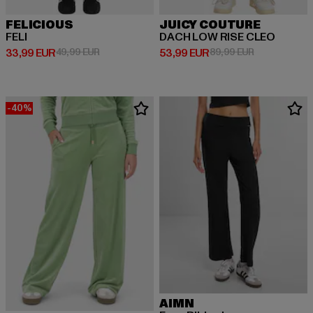
FELICIOUS
JUICY COUTURE
FELI
DACH LOW RISE CLEO
Ajankohtainen hinta: 33,99 EUR
Kampanjahinta: 49,99 EUR
Ajankohtainen hinta: 53,99 EUR
Kampanjahint
33,99 EUR
49,99 EUR
53,99 EUR
89,99 EUR
-40%
AIMN