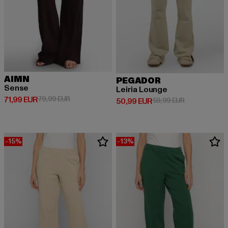
AIMN
PEGADOR
Sense
Leiria Lounge
Ajankohtainen hinta: 71,99 EUR
Kampanjahinta: 79,99 EUR
71,99 EUR
79,99 EUR
Ajankohtainen hinta: 50,99 EUR
Kampanjahinta
50,99 EUR
59,99 EUR
-15%
-13%