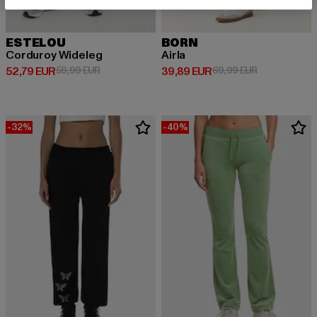
ESTELOU
BORN
Corduroy Wideleg
Airla
Ajankohtainen hinta: 52,79 EUR
Kampanjahinta: 59,99 EUR
Ajankohtainen hinta: 39,89 EUR
Kampanjahint
52,79 EUR
59,99 EUR
39,89 EUR
69,99 EUR
-32%
-40%