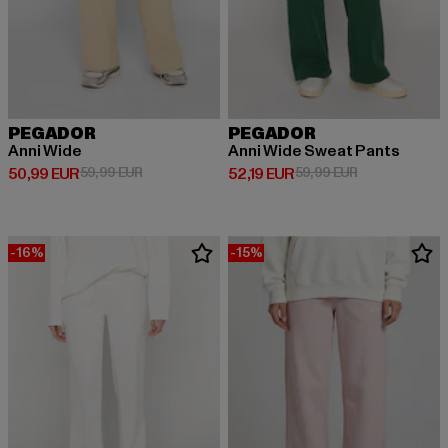
PEGADOR
PEGADOR
Anni Wide
Anni Wide Sweat Pants
Ajankohtainen hinta: 50,99 EUR
Kampanjahinta: 59,99 EUR
Ajankohtainen hinta: 52,19 EUR
Kampanjahinta
50,99 EUR
59,99 EUR
52,19 EUR
59,99 EUR
-16%
-15%