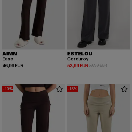
AIMN
ESTELOU
Ease
Corduroy
Ajankohtainen hinta: 46,99 EUR
Ajankohtainen hinta: 53,99 EUR
Kampanjahinta
46,99 EUR
53,99 EUR
59,99 EUR
-10%
-15%