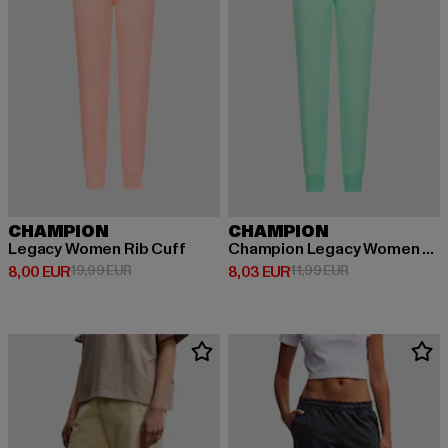
CHAMPION
CHAMPION
Legacy Women Rib Cuff
Champion Legacy Women Rib Cuff Pants
Ajankohtainen hinta: 8,00 EUR
Kampanjahinta: 19,99 EUR
Ajankohtainen hinta: 8,03 EUR
Kampanjahinta: 
8,00 EUR
19,99 EUR
8,03 EUR
11,99 EUR