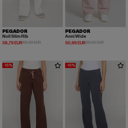
PEGADOR
PEGADOR
Noli Slim Rib
Anni Wide
Ajankohtainen hinta: 58,79 EUR
Kampanjahinta: 69,99 EUR
Ajankohtainen hinta: 50,99 EUR
Kampanjahinta
58,79 EUR
69,99 EUR
50,99 EUR
59,99 EUR
-16%
-16%