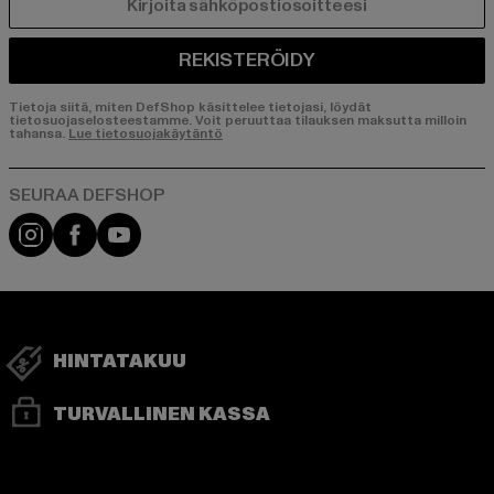
SÄHKÖPOSTI
REKISTERÖIDY
Tietoja siitä, miten DefShop käsittelee tietojasi, löydät
tietosuojaselosteestamme. Voit peruuttaa tilauksen maksutta milloin
tahansa.
Lue tietosuojakäytäntö
Visit our Instagram page:
Visit our Facebook page:
Visit our YouTube channel:
HINTATAKUU
TURVALLINEN KASSA