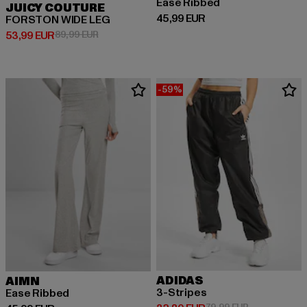
Ease Ribbed
JUICY COUTURE
Ajankohtainen hinta: 45,99 EUR
45,99 EUR
FORSTON WIDE LEG
Ajankohtainen hinta: 53,99 EUR
Kampanjahinta: 89,99 EUR
53,99 EUR
89,99 EUR
-59%
ADIDAS
AIMN
3-Stripes
Ease Ribbed
Kampanjahinta