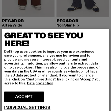
PEGADOR
PEGADOR
Altea Wide
Noli Slim Rib
Ajankohtainen hinta: 58,79 EUR
Kampanjahinta: 69,99 EUR
Ajankohtainen hinta: 58,79 EUR
Kampanjahint
58,79 EUR
69,99 EUR
58,79 EUR
69,99 EUR
GREAT TO SEE YOU
HERE!
-12%
-43%
DefShop uses cookies to improve your use experience,
save your preferences, analyse use behaviour and to
provide and measure interest-based contents and
advertising. In addition, we allow partners to extract data
or to use cookies. This may also include the processing of
your data in the USA or other countries which do not have
the EU data protection standard. If you want to change
this, click on "Custom settings". By clicking on "Accept" you
agree to this.
Data protection
ACCEPT
INDIVIDUAL SETTINGS