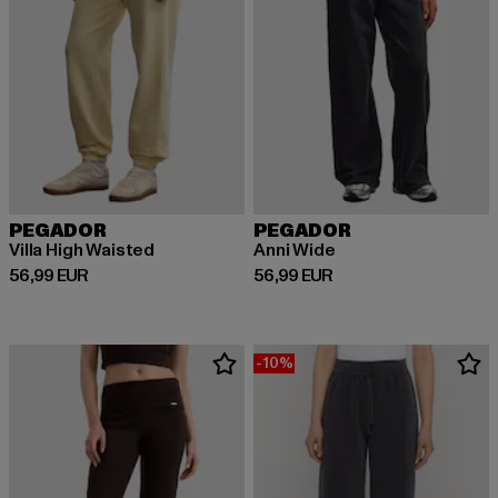
PEGADOR
PEGADOR
Villa High Waisted
Anni Wide
Ajankohtainen hinta: 56,99 EUR
Ajankohtainen hinta: 56,99 EUR
56,99 EUR
56,99 EUR
-10%