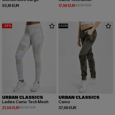
Ajankohtainen hinta: 53,19 EUR
Ajankohtainen hinta: 17,99 EUR
Kampanjahinta:
53,19 EUR
17,99 EUR
24,99 EUR
-28%
UUSI
URBAN CLASSICS
URBAN CLASSICS
Ladies Camo Tech Mesh
Camo
Ajankohtainen hinta: 21,59 EUR
Kampanjahinta: 29,99 EUR
Ajankohtainen hinta: 37,99 EUR
21,59 EUR
29,99 EUR
37,99 EUR