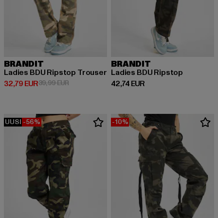
BRANDIT
BRANDIT
Ladies BDU Ripstop Trouser
Ladies BDU Ripstop
Ajankohtainen hinta: 32,79 EUR
Kampanjahinta: 39,99 EUR
Ajankohtainen hinta: 42,74 EUR
32,79 EUR
39,99 EUR
42,74 EUR
UUSI
-56%
-10%