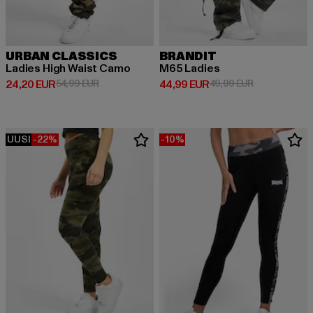
URBAN CLASSICS
BRANDIT
Ladies High Waist Camo
M65 Ladies
Ajankohtainen hinta: 24,20 EUR
Kampanjahinta: 54,99 EUR
Ajankohtainen hinta: 44,99 EUR
Kampanjahinta
24,20 EUR
54,99 EUR
44,99 EUR
49,99 EUR
UUSI
-22%
-10%