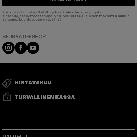
Tietoja siitä, miten DefShop käsittelee tietojasi, löydät
tietosuojaselosteestamme. Voit peruuttaa tilauksen maksutta milloin
tahansa.
Lue tietosuojakäytäntö
Visit our Instagram page:
Visit our Facebook page:
Visit our YouTube channel:
HINTATAKUU
TURVALLINEN KASSA