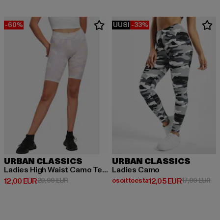
-60%
UUSI
-33%
URBAN CLASSICS
URBAN CLASSICS
Ladies High Waist Camo Tech Cycle
Ladies Camo
Ajankohtainen hinta: 12,00 EUR
Kampanjahinta: 29,99 EUR
Ajankohtainen hinta: Osoitteest
Kam
12,00 EUR
29,99 EUR
osoitteesta
12,05 EUR
17,99 EUR