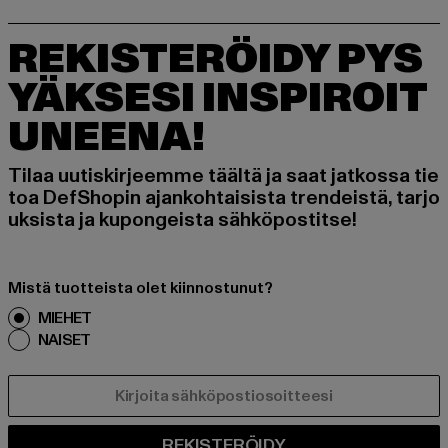
REKISTERÖIDY PYS
YÄKSESI INSPIROIT
UNEENA!
Tilaa uutiskirjeemme täältä ja saat jatkossa tie
toa DefShopin ajankohtaisista trendeistä, tarjo
uksista ja kupongeista sähköpostitse!
Mistä tuotteista olet kiinnostunut?
MIEHET
NAISET
SÄHKÖPOSTI
REKISTERÖIDY