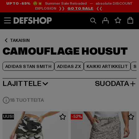
UP TO -65%
😲💥 Summer Sale Reloaded — absolute DISCOUNT
Siirry
Siirry
Siirry
EXPLOSION ❯❯
GO TO SALE
❮❮
Sisältö
Footer
Tuoteruudukko
TAKAISIN
CAMOUFLAGE HOUSUT
ADIDAS STAN SMITH
ADIDAS ZX
KAIKKI ARTIKKELIT
SY
LAJITTELE
SUODATA
SUOSITUIMMAT
18 TUOTTEITA
UUSI
-52%