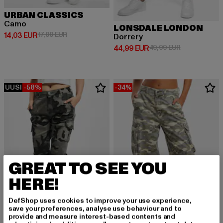
URBAN CLASSICS
Camo
LONSDALE LONDON
Ajankohtainen hinta: 14,03 EUR
Kampanjahinta: 17,99 EUR
14,03 EUR
17,99 EUR
Dorrery
Ajankohtainen hinta: 44,99 EUR
Kampanjahinta
44,99 EUR
49,99 EUR
UUSI
-58%
-34%
GREAT TO SEE YOU
HERE!
DefShop uses cookies to improve your use experience,
save your preferences, analyse use behaviour and to
provide and measure interest-based contents and