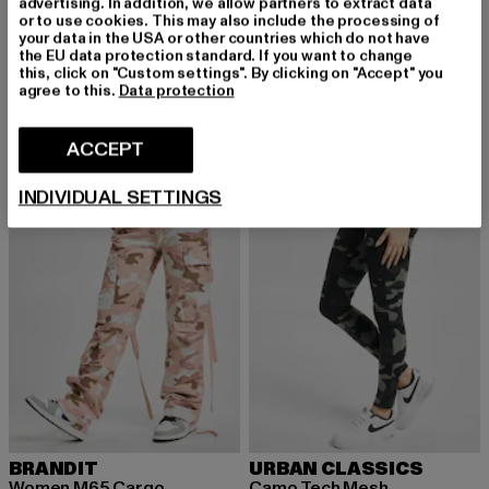
advertising. In addition, we allow partners to extract data
URBAN CLASSICS
or to use cookies. This may also include the processing of
Ladies High Waist
FELICIOUS
your data in the USA or other countries which do not have
Ajankohtainen hinta: 21,00 EUR
Kampanjahinta: 49,99 EUR
21,00 EUR
49,99 EUR
Camouflage
the EU data protection standard. If you want to change
this, click on "Custom settings". By clicking on "Accept" you
Ajankohtainen hinta: 46,19 EUR
Kampanjahinta
46,19 EUR
69,99 EUR
agree to this.
Data protection
ACCEPT
UUSI
-28%
INDIVIDUAL SETTINGS
BRANDIT
URBAN CLASSICS
Women M65 Cargo
Camo Tech Mesh