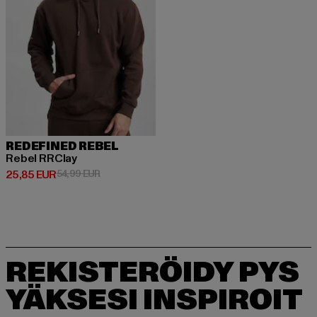
REDEFINED REBEL
Rebel RRClay
Ajankohtainen hinta: 25,85 EUR
Kampanjahinta: 54,99 EUR
25,85 EUR
54,99 EUR
REKISTERÖIDY PYS
YÄKSESI INSPIROIT