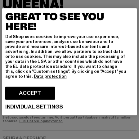
UNEENA!
GREAT TO SEE YOU
Tilaa uutiskirjeemme täältä ja saat jatkossa tie
toa DefShopin ajankohtaisista trendeistä, tarjo
HERE!
uksista ja kupongeista sähköpostitse!
DefShop uses cookies to improve your use experience,
save your preferences, analyse use behaviour and to
provide and measure interest-based contents and
Mistä tuotteista olet kiinnostunut?
advertising. In addition, we allow partners to extract data
or to use cookies. This may also include the processing of
MIEHET
your data in the USA or other countries which do not have
the EU data protection standard. If you want to change
NAISET
this, click on "Custom settings". By clicking on "Accept" you
agree to this.
Data protection
SÄHKÖPOSTI
ACCEPT
REKISTERÖIDY
INDIVIDUAL SETTINGS
Tietoja siitä, miten DefShop käsittelee tietojasi, löydät
tietosuojaselosteestamme. Voit peruuttaa tilauksen maksutta milloin
tahansa.
Lue tietosuojakäytäntö