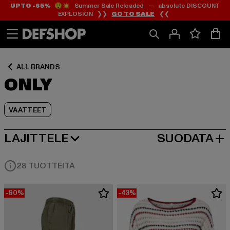
UP TO -65%
😲💥 Summer Sale Reloaded — absolute DISCOUNT
Siirry
Siirry
Siirry
EXPLOSION ❯❯
GO TO SALE
❮❮
Sisältö
Footer
Tuoteruudukko
ALL BRANDS
ONLY
VAATTEET
LAJITTELE
SUODATA
SUOSITUIMMAT
28 TUOTTEITA
-60%
-43%