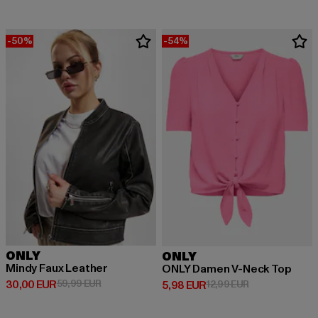
-50%
-54%
ONLY
ONLY
Mindy Faux Leather
ONLY Damen V-Neck Top
Ajankohtainen hinta: 30,00 EUR
Kampanjahinta: 59,99 EUR
30,00 EUR
59,99 EUR
Ajankohtainen hinta: 5,98 EUR
Kampanjahinta: 
5,98 EUR
12,99 EUR