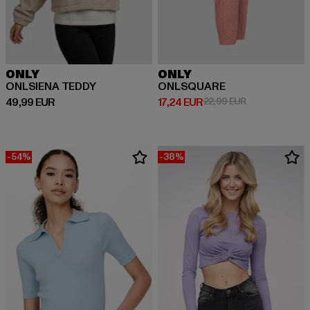
ONLY
ONLY
ONLSIENA TEDDY
ONLSQUARE
Ajankohtainen hinta: 49,99 EUR
Ajankohtainen hinta: 17,24 EUR
Kampanjahinta:
49,99 EUR
17,24 EUR
22,99 EUR
-54%
-38%