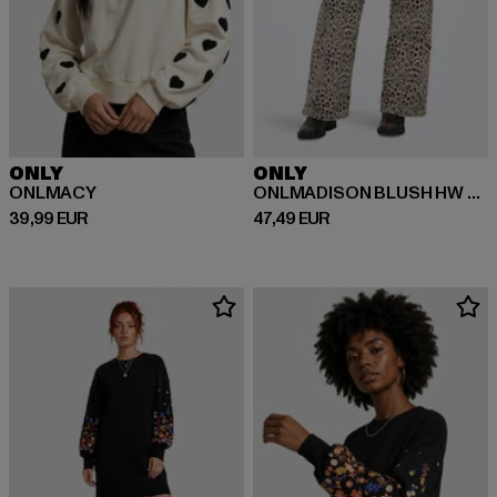
ONLY
ONLY
ONLMACY
ONLMADISON BLUSH HW LEO WIDE
Ajankohtainen hinta: 39,99 EUR
Ajankohtainen hinta: 47,49 EUR
39,99 EUR
47,49 EUR