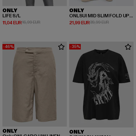
ONLY
ONLY
LIFE S/L
ONLSUI MID SLIM FOLD UP DNM DIA451
Ajankohtainen hinta: 11,04 EUR
Kampanjahinta: 16,99 EUR
Ajankohtainen hinta: 21,99 EUR
Kampanjahinta
11,04 EUR
16,99 EUR
21,99 EUR
39,99 EUR
-46%
-35%
ONLY
ONLY