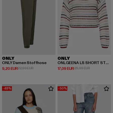
ONLY
ONLY
ONLY Damen Stoffhose
ONLGEENA LS SHORT STRIPE
Ajankohtainen hinta: 9,20 EUR
Kampanjahinta: 22,99 EUR
Ajankohtainen hinta: 17,09 EUR
Kampanjahinta
9,20 EUR
22,99 EUR
17,09 EUR
29,99 EUR
-48%
-50%