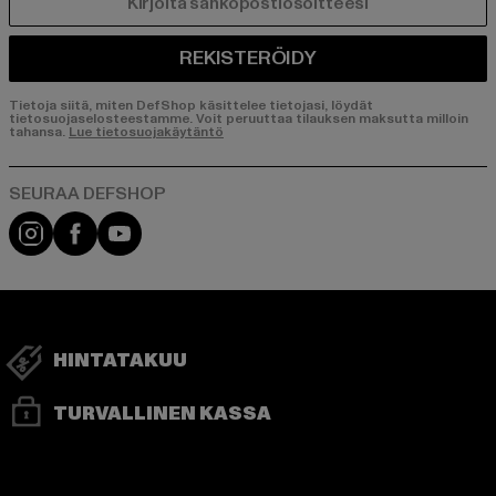
SÄHKÖPOSTI
REKISTERÖIDY
Tietoja siitä, miten DefShop käsittelee tietojasi, löydät
tietosuojaselosteestamme. Voit peruuttaa tilauksen maksutta milloin
tahansa.
Lue tietosuojakäytäntö
Visit our Instagram page:
Visit our Facebook page:
Visit our YouTube channel:
HINTATAKUU
TURVALLINEN KASSA