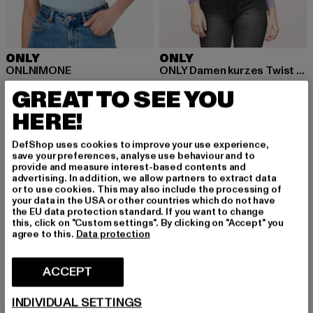
ONLY
ONLY
ONLNIMONE
ONLY Damen kurzes Twist Top
Ajankohtainen hinta: 5,98 EUR
Kampanjahinta: 12,99 EUR
Ajankohtainen hinta: 8,05 EUR
Kampanjahinta: 
5,98 EUR
12,99 EUR
8,05 EUR
12,99 EUR
GREAT TO SEE YOU
HERE!
-31%
-48%
DefShop uses cookies to improve your use experience,
save your preferences, analyse use behaviour and to
provide and measure interest-based contents and
advertising. In addition, we allow partners to extract data
or to use cookies. This may also include the processing of
your data in the USA or other countries which do not have
the EU data protection standard. If you want to change
this, click on "Custom settings". By clicking on "Accept" you
agree to this.
Data protection
ACCEPT
INDIVIDUAL SETTINGS