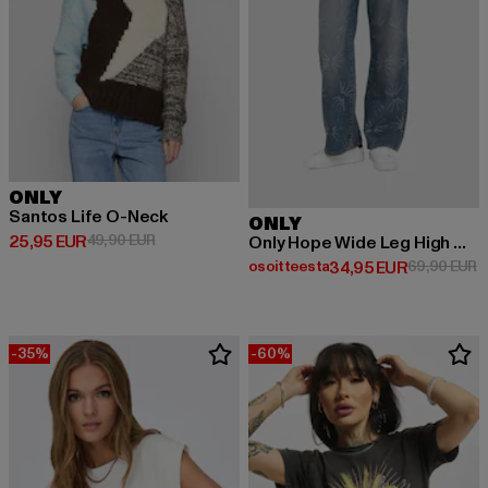
ONLY
Santos Life O-Neck
ONLY
Ajankohtainen hinta: 25,95 EUR
Kampanjahinta: 49,90 EUR
25,95 EUR
49,90 EUR
Only Hope Wide Leg High Waist Jeans
Ajankohtainen hinta: Osoittees
K
osoitteesta
34,95 EUR
69,90 EUR
-35%
-60%