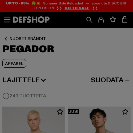
UP TO -65%
😲💥 Summer Sale Reloaded — absolute DISCOUNT
Siirry
Siirry
Siirry
EXPLOSION ❯❯
GO TO SALE
❮❮
Sisältö
Footer
Tuoteruudukko
NUORET BRÄNDIT
PEGADOR
APPAREL
LAJITTELE
SUODATA
SUOSITUIMMAT
243 TUOTTEITA
UUSI