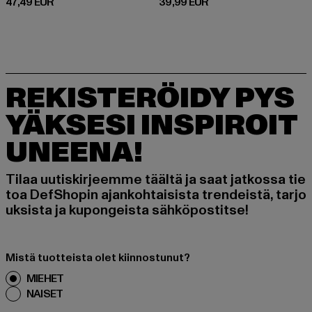
Ajankohtainen hinta: 47,49 EUR
Ajankohtainen hinta: 39,99 EUR
47,49 EUR
39,99 EUR
REKISTERÖIDY PYS
YÄKSESI INSPIROIT
UNEENA!
Tilaa uutiskirjeemme täältä ja saat jatkossa tie
toa DefShopin ajankohtaisista trendeistä, tarjo
uksista ja kupongeista sähköpostitse!
Mistä tuotteista olet kiinnostunut?
MIEHET
NAISET