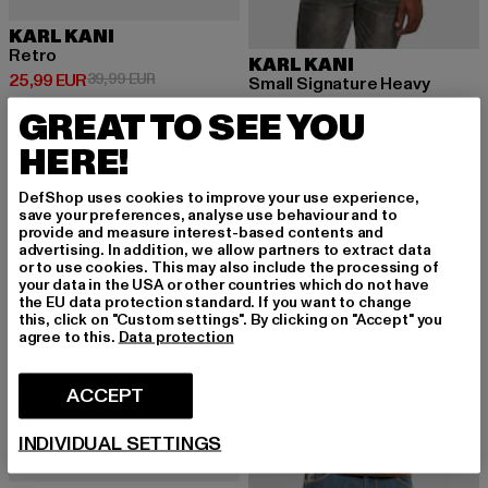
KARL KANI
Retro
KARL KANI
Ajankohtainen hinta: 25,99 EUR
Kampanjahinta: 39,99 EUR
25,99 EUR
39,99 EUR
Small Signature Heavy
Ajankohtainen hinta: 56,69 EUR
Kampanjahint
56,69 EUR
89,99 EUR
GREAT TO SEE YOU
HERE!
-10%
DefShop uses cookies to improve your use experience,
save your preferences, analyse use behaviour and to
provide and measure interest-based contents and
advertising. In addition, we allow partners to extract data
or to use cookies. This may also include the processing of
your data in the USA or other countries which do not have
the EU data protection standard. If you want to change
this, click on "Custom settings". By clicking on "Accept" you
agree to this.
Data protection
ACCEPT
INDIVIDUAL SETTINGS