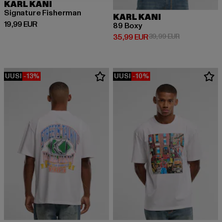
KARL KANI
Signature Fisherman
KARL KANI
Ajankohtainen hinta: 19,99 EUR
19,99 EUR
89 Boxy
Ajankohtainen hinta: 35,99 EUR
Kampanjahinta
35,99 EUR
39,99 EUR
UUSI
-13%
UUSI
-10%