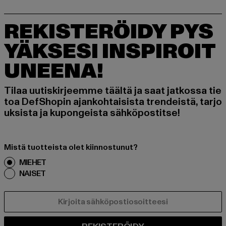
REKISTERÖIDY PYS
YÄKSESI INSPIROIT
UNEENA!
Tilaa uutiskirjeemme täältä ja saat jatkossa tie
toa DefShopin ajankohtaisista trendeistä, tarjo
uksista ja kupongeista sähköpostitse!
Mistä tuotteista olet kiinnostunut?
MIEHET
NAISET
SÄHKÖPOSTI