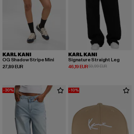
KARL KANI
KARL KANI
OG Shadow Stripe Mini
Signature Straight Leg
Ajankohtainen hinta: 27,89 EUR
Ajankohtainen hinta: 46,19 EUR
Kampanjahinta
27,89 EUR
46,19 EUR
59,99 EUR
-30%
-10%