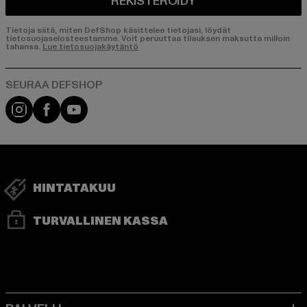
REKISTERÖIDY
Tietoja siitä, miten DefShop käsittelee tietojasi, löydät
tietosuojaselosteestamme. Voit peruuttaa tilauksen maksutta milloin
tahansa.
Lue tietosuojakäytäntö
Visit our Instagram page:
Visit our Facebook page:
Visit our YouTube channel:
HINTATAKUU
TURVALLINEN KASSA