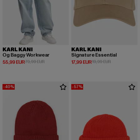
KARL KANI
KARL KANI
Og Baggy Workwear
Signature Essential
Ajankohtainen hinta: 55,99 EUR
Kampanjahinta: 79,99 EUR
Ajankohtainen hinta: 17,99 EUR
Kampanjahinta:
55,99 EUR
79,99 EUR
17,99 EUR
19,99 EUR
-40%
-57%