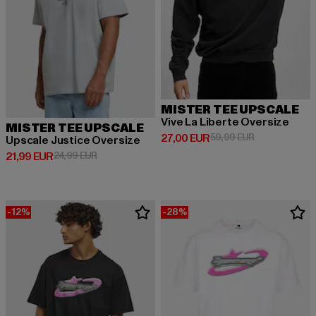
MISTER TEE UPSCALE
Vive La Liberte Oversize
MISTER TEE UPSCALE
Ajankohtainen hinta: 27,00 EUR
Kampanjahinta
27,00 EUR
59,99 EUR
Upscale Justice Oversize
Ajankohtainen hinta: 21,99 EUR
Kampanjahinta: 24,99 EUR
21,99 EUR
24,99 EUR
-12%
-28%