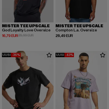
MISTER TEE UPSCALE
MISTER TEE UPSCALE
God Loyalty Love Oversize
Compton L.a. Oversize
Ajankohtainen hinta: 16,79 EUR
Kampanjahinta: 29,99 EUR
Ajankohtainen hinta: 28,49 EUR
16,79 EUR
29,99 EUR
28,49 EUR
UUSI
-36%
UUSI
-43%