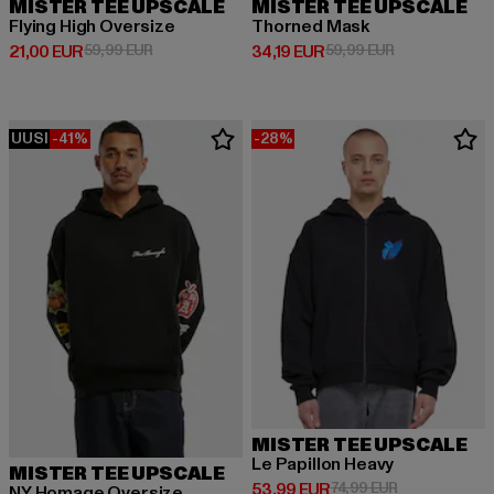
MISTER TEE UPSCALE
MISTER TEE UPSCALE
Flying High Oversize
Thorned Mask
Ajankohtainen hinta: 21,00 EUR
Kampanjahinta: 59,99 EUR
Ajankohtainen hinta: 34,19 EUR
Kampanjahinta
21,00 EUR
59,99 EUR
34,19 EUR
59,99 EUR
UUSI
-41%
-28%
MISTER TEE UPSCALE
Le Papillon Heavy
MISTER TEE UPSCALE
Ajankohtainen hinta: 53,99 EUR
Kampanjahinta
53,99 EUR
74,99 EUR
NY Homage Oversize