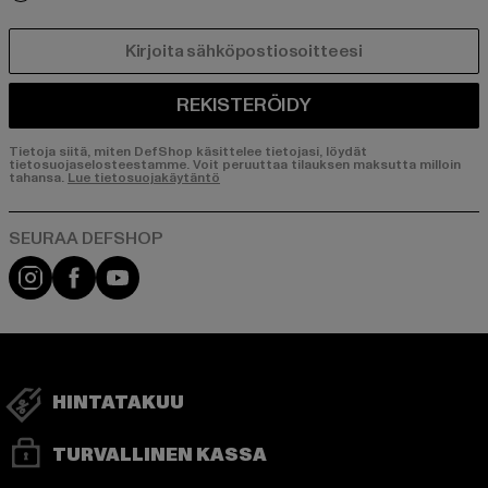
SÄHKÖPOSTI
REKISTERÖIDY
Tietoja siitä, miten DefShop käsittelee tietojasi, löydät
tietosuojaselosteestamme. Voit peruuttaa tilauksen maksutta milloin
tahansa.
Lue tietosuojakäytäntö
Visit our Instagram page:
Visit our Facebook page:
Visit our YouTube channel:
HINTATAKUU
TURVALLINEN KASSA