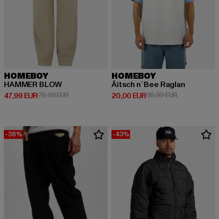
HOMEBOY
HOMEBOY
HAMMER BLOW
Äitsch n´ Bee Raglan
Ajankohtainen hinta: 47,99 EUR
Kampanjahinta: 79,99 EUR
Ajankohtainen hinta: 20,00 EUR
Kampanjahinta
47,99 EUR
79,99 EUR
20,00 EUR
39,99 EUR
-38%
-43%