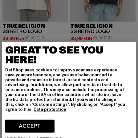
TRUE RELIGION
TRUE RELIGION
SS RETRO LOGO
SS RETRO LOGO
Ajankohtainen hinta: 33,99 EUR
Kampanjahinta: 49,99 EUR
Ajankohtainen hinta: 33,99 EUR
Kampanjahinta
33,99 EUR
49,99 EUR
33,99 EUR
49,99 EUR
GREAT TO SEE YOU
HERE!
-13%
-13%
DefShop uses cookies to improve your use experience,
save your preferences, analyse use behaviour and to
provide and measure interest-based contents and
advertising. In addition, we allow partners to extract data
or to use cookies. This may also include the processing of
your data in the USA or other countries which do not have
the EU data protection standard. If you want to change
this, click on "Custom settings". By clicking on "Accept" you
agree to this.
Data protection
ACCEPT