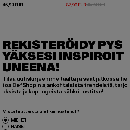
Ajankohtainen hinta: 45,99 EUR
Ajankohtainen hinta: 87,99 EUR
Kampanjahinta
45,99 EUR
87,99 EUR
99,99 EUR
REKISTERÖIDY PYS
YÄKSESI INSPIROIT
UNEENA!
Tilaa uutiskirjeemme täältä ja saat jatkossa tie
toa DefShopin ajankohtaisista trendeistä, tarjo
uksista ja kupongeista sähköpostitse!
Mistä tuotteista olet kiinnostunut?
MIEHET
NAISET