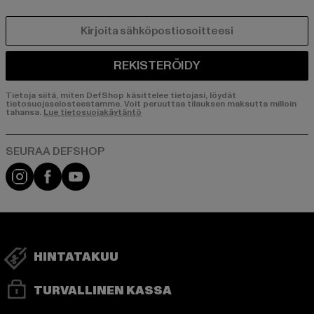
SÄHKÖPOSTI
REKISTERÖIDY
Tietoja siitä, miten DefShop käsittelee tietojasi, löydät
tietosuojaselosteestamme. Voit peruuttaa tilauksen maksutta milloin
tahansa.
Lue tietosuojakäytäntö
Visit our Instagram page:
Visit our Facebook page:
Visit our YouTube channel:
HINTATAKUU
TURVALLINEN KASSA