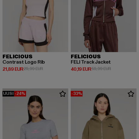
FELICIOUS
FELICIOUS
Contrast Logo Rib
FELI Track Jacket
Ajankohtainen hinta: 21,89 EUR
Kampanjahinta: 29,99 EUR
Ajankohtainen hinta: 40,19 EUR
Kampanjahinta
21,89 EUR
29,99 EUR
40,19 EUR
59,99 EUR
UUSI
-24%
-33%