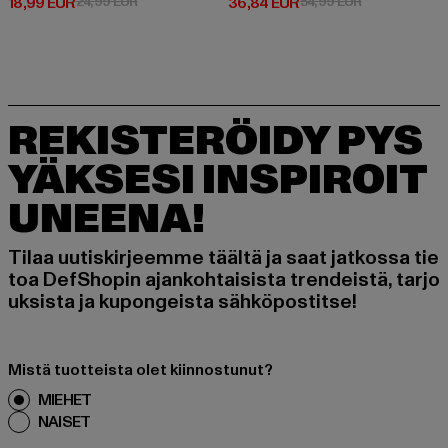
Ajankohtainen hinta: 18,99 EUR
Kampanjahinta: 24,99 EUR
Ajankohtainen hinta: 36,84 EUR
Kampanjahinta
18,99 EUR
24,99 EUR
36,84 EUR
54,99 EUR
REKISTERÖIDY PYS
YÄKSESI INSPIROIT
UNEENA!
Tilaa uutiskirjeemme täältä ja saat jatkossa tie
toa DefShopin ajankohtaisista trendeistä, tarjo
uksista ja kupongeista sähköpostitse!
Mistä tuotteista olet kiinnostunut?
MIEHET
NAISET