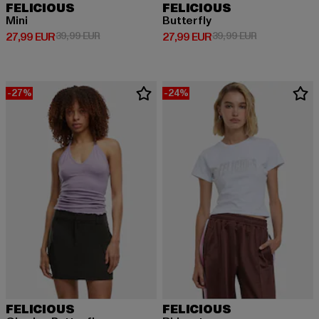
FELICIOUS
FELICIOUS
Mini
Butterfly
Ajankohtainen hinta: 27,99 EUR
Kampanjahinta: 39,99 EUR
Ajankohtainen hinta: 27,99 EUR
Kampanjahinta
27,99 EUR
39,99 EUR
27,99 EUR
39,99 EUR
-27%
-24%
FELICIOUS
FELICIOUS