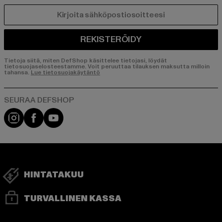
SÄHKÖPOSTI
REKISTERÖIDY
Tietoja siitä, miten DefShop käsittelee tietojasi, löydät
tietosuojaselosteestamme. Voit peruuttaa tilauksen maksutta milloin
tahansa.
Lue tietosuojakäytäntö
Visit our Instagram page:
Visit our Facebook page:
Visit our YouTube channel:
HINTATAKUU
TURVALLINEN KASSA