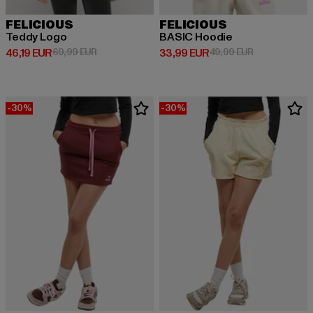
FELICIOUS
FELICIOUS
Teddy Logo
BASIC Hoodie
Ajankohtainen hinta: 46,19 EUR
Kampanjahinta: 69,99 EUR
Ajankohtainen hinta: 33,99 EUR
Kampanjahinta
46,19 EUR
69,99 EUR
33,99 EUR
49,99 EUR
-30%
-30%