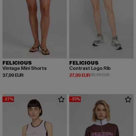
FELICIOUS
FELICIOUS
Vintage Mini Shorts
Contrast Logo Rib
Ajankohtainen hinta: 37,99 EUR
Ajankohtainen hinta: 27,99 EUR
Kampanjahinta
37,99 EUR
27,99 EUR
39,99 EUR
-27%
-33%