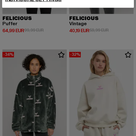
FELICIOUS
FELICIOUS
Puffer
Vintage
Ajankohtainen hinta: 64,99 EUR
Kampanjahinta: 99,99 EUR
Ajankohtainen hinta: 40,19 EUR
Kampanjahinta
64,99 EUR
99,99 EUR
40,19 EUR
59,99 EUR
-34%
-32%