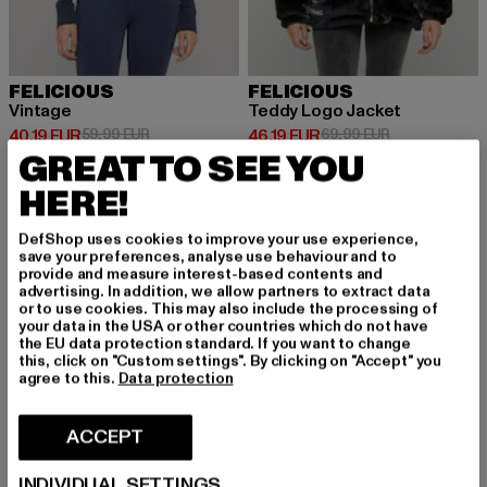
FELICIOUS
FELICIOUS
Vintage
Teddy Logo Jacket
Ajankohtainen hinta: 40,19 EUR
Kampanjahinta: 59,99 EUR
Ajankohtainen hinta: 46,19 EUR
Kampanjahinta
40,19 EUR
59,99 EUR
46,19 EUR
69,99 EUR
GREAT TO SEE YOU
HERE!
-35%
-33%
DefShop uses cookies to improve your use experience,
save your preferences, analyse use behaviour and to
provide and measure interest-based contents and
advertising. In addition, we allow partners to extract data
or to use cookies. This may also include the processing of
your data in the USA or other countries which do not have
the EU data protection standard. If you want to change
this, click on "Custom settings". By clicking on "Accept" you
agree to this.
Data protection
ACCEPT
INDIVIDUAL SETTINGS