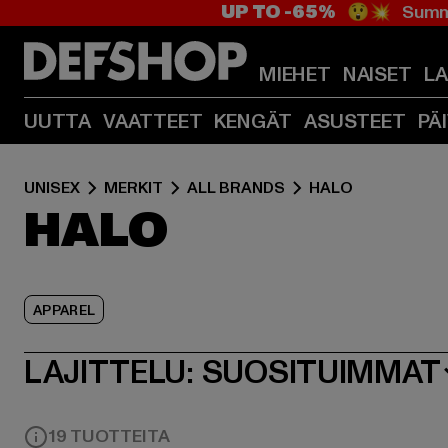
UP TO -65%
😲💥 Summe
MIEHET
NAISET
L
UUTTA
VAATTEET
KENGÄT
ASUSTEET
PÄ
UNISEX
MERKIT
ALL BRANDS
HALO
HALO
APPAREL
LAJITTELU:
SUOSITUIMMAT
19 TUOTTEITA