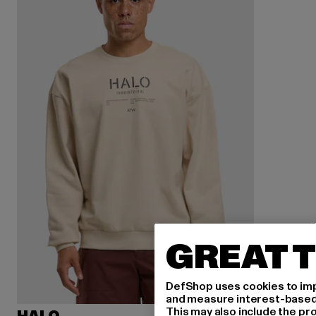
GREAT T
DefShop uses cookies to imp
and measure interest-based c
This may also include the pr