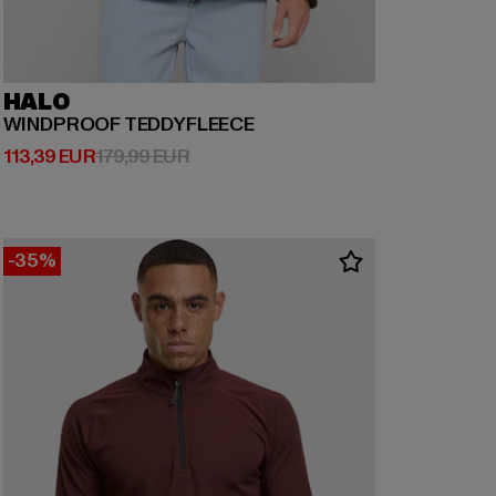
HALO
WINDPROOF TEDDYFLEECE
Ajankohtainen hinta: 113,39 EUR
Kampanjahinta: 179,99 EUR
113,39 EUR
179,99 EUR
-35%