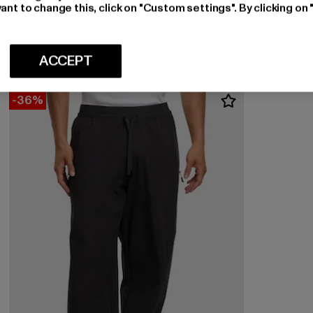
HALO
ant to change this, click on "Custom settings". By clicking on 
TACTICAL
Ajankohtainen hinta: 107,09 EUR
Kampanjahinta: 169,99 EUR
107,09 EUR
169,99 EUR
ACCEPT
-36%