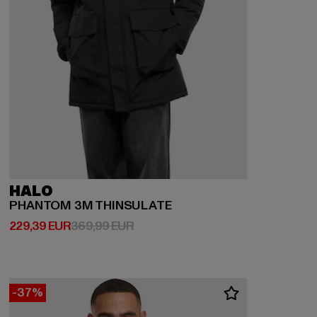
HALO
PHANTOM 3M THINSULATE
Ajankohtainen hinta: 229,39 EUR
Kampanjahinta: 369,99 EUR
229,39 EUR
369,99 EUR
-37%