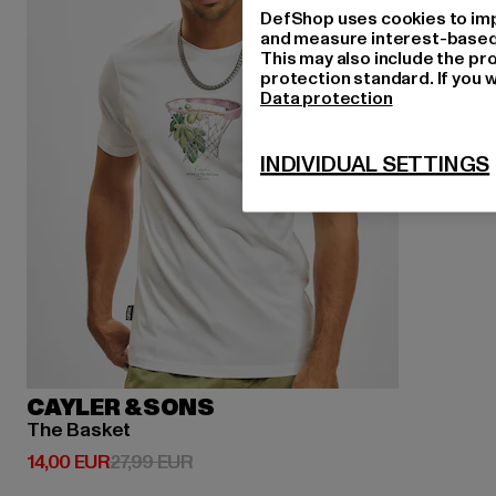
DefShop uses cookies to imp
and measure interest-based c
This may also include the pr
protection standard. If you w
Data protection
INDIVIDUAL SETTINGS
CAYLER & SONS
The Basket
Ajankohtainen hinta: 14,00 EUR
Kampanjahinta: 27,99 EUR
14,00 EUR
27,99 EUR