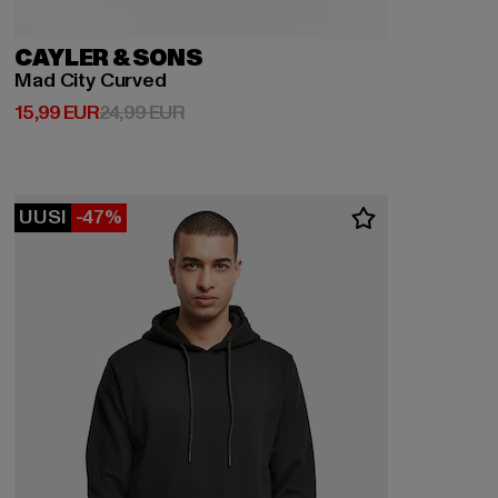
CAYLER & SONS
Mad City Curved
Ajankohtainen hinta: 15,99 EUR
Kampanjahinta: 24,99 EUR
15,99 EUR
24,99 EUR
UUSI
-47%