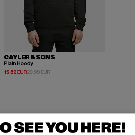
CAYLER & SONS
Plain Hoody
Ajankohtainen hinta: 15,89 EUR
Kampanjahinta: 29,99 EUR
15,89 EUR
29,99 EUR
O SEE YOU HERE!