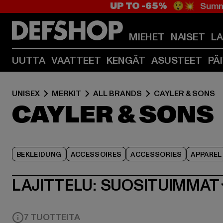
UP TO -65%
😲💥 Summe
MIEHET
NAISET
L
UUTTA
VAATTEET
KENGÄT
ASUSTEET
PÄ
UNISEX
MERKIT
ALL BRANDS
CAYLER & SONS
CAYLER & SONS
BEKLEIDUNG
ACCESSOIRES
ACCESSORIES
APPAREL
LAJITTELU:
SUOSITUIMMAT
7 TUOTTEITA