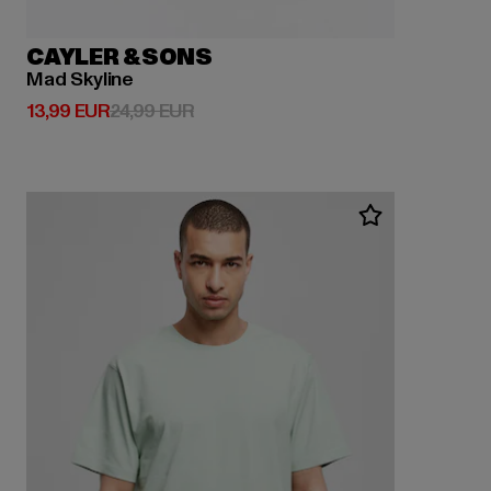
CAYLER & SONS
Mad Skyline
Ajankohtainen hinta: 13,99 EUR
Kampanjahinta: 24,99 EUR
13,99 EUR
24,99 EUR