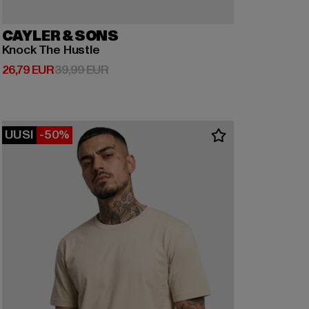
CAYLER & SONS
Knock The Hustle
Ajankohtainen hinta: 26,79 EUR
Kampanjahinta: 39,99 EUR
26,79 EUR
39,99 EUR
UUSI
-50%