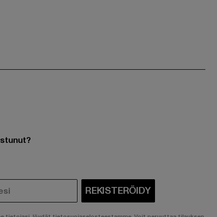
ostunut?
REKISTERÖIDY
ee tietojasi, löydät tietosuojaselosteestamme. Voit peruuttaa tilauksen