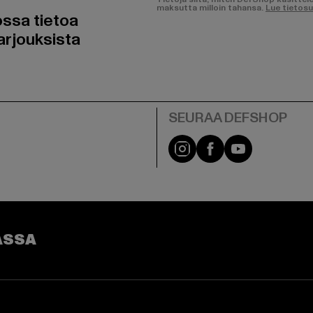
maksutta milloin tahansa.
Lue tietos
ossa tietoa
arjouksista
Visit our Instagram pa
Visit our Facebo
Visit our Y
ASSA