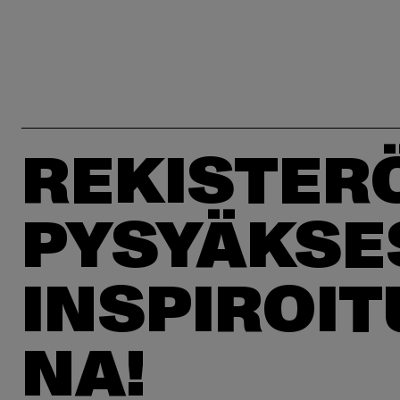
REKISTER
PYSYÄKSE
INSPIROI
NA!