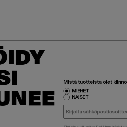
ÖIDY
SI
Mistä tuotteista olet kiinn
TUNEE
MIEHET
NAISET
SÄHKÖPOSTI
Tietoja siitä, miten DefShop käsittel