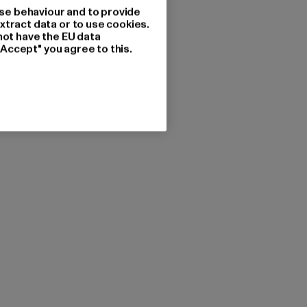
se behaviour and to provide
xtract data or to use cookies.
not have the EU data
"Accept" you agree to this.