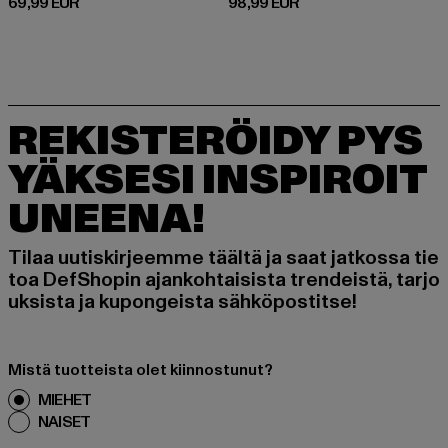
Ajankohtainen hinta: 69,99 EUR
Ajankohtainen hinta: 98,99 EUR
69,99 EUR
98,99 EUR
REKISTERÖIDY PYS
YÄKSESI INSPIROIT
UNEENA!
Tilaa uutiskirjeemme täältä ja saat jatkossa tie
toa DefShopin ajankohtaisista trendeistä, tarjo
uksista ja kupongeista sähköpostitse!
Mistä tuotteista olet kiinnostunut?
MIEHET
NAISET