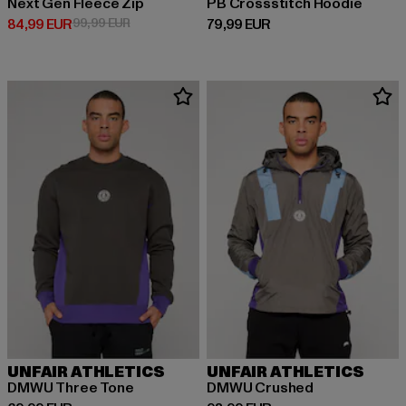
Next Gen Fleece Zip
PB Crossstitch Hoodie
Ajankohtainen hinta: 84,99 EUR
Kampanjahinta: 99,99 EUR
Ajankohtainen hinta: 79,99 EUR
84,99 EUR
99,99 EUR
79,99 EUR
UNFAIR ATHLETICS
UNFAIR ATHLETICS
DMWU Three Tone
DMWU Crushed