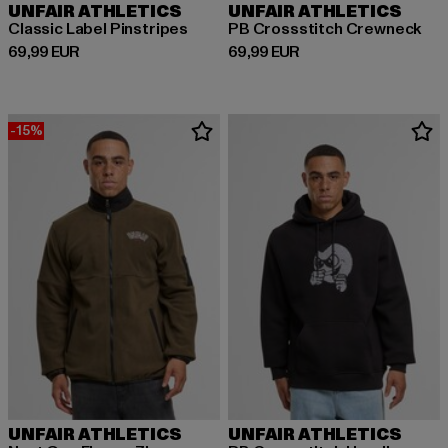
UNFAIR ATHLETICS
UNFAIR ATHLETICS
Classic Label Pinstripes
PB Crossstitch Crewneck
Ajankohtainen hinta: 69,99 EUR
Ajankohtainen hinta: 69,99 EUR
69,99 EUR
69,99 EUR
-15%
UNFAIR ATHLETICS
UNFAIR ATHLETICS