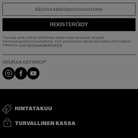
SÄHKÖPOSTI
REKISTERÖIDY
Tietoja siitä, miten DefShop käsittelee tietojasi, löydät
tietosuojaselosteestamme. Voit peruuttaa tilauksen maksutta milloin
tahansa.
Lue tietosuojakäytäntö
Visit our Instagram page:
Visit our Facebook page:
Visit our YouTube channel:
HINTATAKUU
TURVALLINEN KASSA