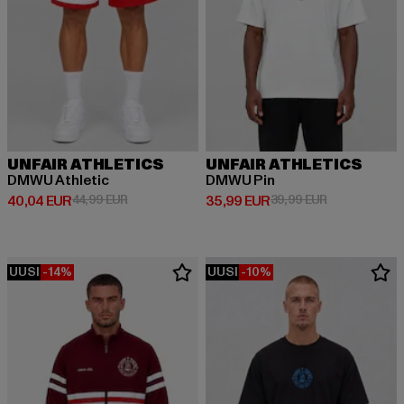
UNFAIR ATHLETICS
UNFAIR ATHLETICS
DMWU Athletic
DMWU Pin
Ajankohtainen hinta: 40,04 EUR
Kampanjahinta: 44,99 EUR
Ajankohtainen hinta: 35,99 EUR
Kampanjahinta
40,04 EUR
44,99 EUR
35,99 EUR
39,99 EUR
UUSI
-14%
UUSI
-10%