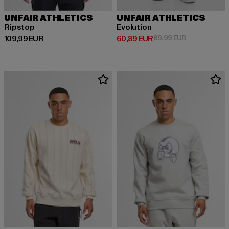
UNFAIR ATHLETICS
UNFAIR ATHLETICS
Ripstop
Evolution
Ajankohtainen hinta: 109,99 EUR
Ajankohtainen hinta: 60,89 EUR
Kampanjahint
109,99 EUR
60,89 EUR
69,99 EUR