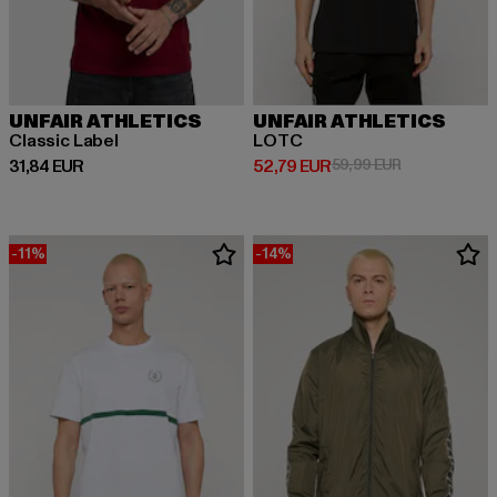
UNFAIR ATHLETICS
UNFAIR ATHLETICS
Classic Label
LOTC
Ajankohtainen hinta: 31,84 EUR
Ajankohtainen hinta: 52,79 EUR
Kampanjahinta
31,84 EUR
52,79 EUR
59,99 EUR
-11%
-14%