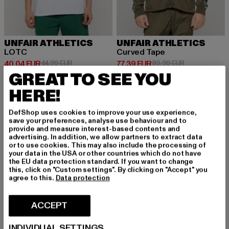
UNFAIR ATHLETICS
UNFAIR ATHLETICS
LOTC
Curved Tape
Ajankohtainen hinta: 40,04 EUR
Kampanjahinta: 44,99 EUR
Ajankohtainen hinta: 77,39 EUR
Kampanjahinta
40,04 EUR
44,99 EUR
77,39 EUR
89,99 EUR
GREAT TO SEE YOU
HERE!
-13%
UUSI
DefShop uses cookies to improve your use experience,
save your preferences, analyse use behaviour and to
provide and measure interest-based contents and
advertising. In addition, we allow partners to extract data
or to use cookies. This may also include the processing of
your data in the USA or other countries which do not have
the EU data protection standard. If you want to change
this, click on "Custom settings". By clicking on "Accept" you
agree to this.
Data protection
ACCEPT
INDIVIDUAL SETTINGS