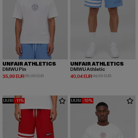
UNFAIR ATHLETICS
UNFAIR ATHLETICS
DMWU Pin
DMWU Athletic
Ajankohtainen hinta: 35,99 EUR
Kampanjahinta: 39,99 EUR
Ajankohtainen hinta: 40,04 EUR
Kampanjahinta
35,99 EUR
39,99 EUR
40,04 EUR
44,99 EUR
UUSI
-11%
UUSI
-10%