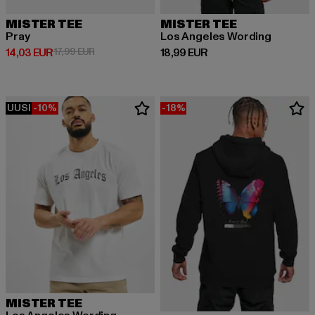
MISTER TEE
MISTER TEE
Pray
Los Angeles Wording
Ajankohtainen hinta: 14,03 EUR
Kampanjahinta: 17,99 EUR
Ajankohtainen hinta: 18,99 EUR
14,03 EUR
17,99 EUR
18,99 EUR
UUSI
-10%
-18%
MISTER TEE