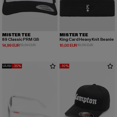
MISTER TEE
MISTER TEE
89 Classic PRM GS
King Card Heavy Knit Beanie
Ajankohtainen hinta: 14,99 EUR
Kampanjahinta: 19,99 EUR
Ajankohtainen hinta: 10,00 EUR
Kampanjahinta:
14,99 EUR
19,99 EUR
10,00 EUR
19,99 EUR
UUSI
-35%
-10%