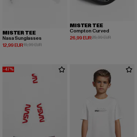
MISTER TEE
Compton Curved
MISTER TEE
Ajankohtainen hinta: 26,99 EUR
Kampanjahinta
26,99 EUR
29,99 EUR
Nasa Sunglasses
Ajankohtainen hinta: 12,99 EUR
Kampanjahinta: 19,99 EUR
12,99 EUR
19,99 EUR
-47%