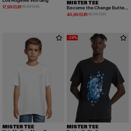
Los Angeles Wording
MISTER TEE
Ajankohtainen hinta: 17,99 EUR
Kampanjahinta: 19,99 EUR
17,99 EUR
19,99 EUR
Become the Change Butterfly 2.0
Ajankohtainen hinta: 40,99 EUR
Kampanjahinta
40,99 EUR
49,99 EUR
-24%
MISTER TEE
MISTER TEE