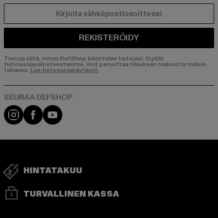
SÄHKÖPOSTI
REKISTERÖIDY
Tietoja siitä, miten DefShop käsittelee tietojasi, löydät
tietosuojaselosteestamme. Voit peruuttaa tilauksen maksutta milloin
tahansa.
Lue tietosuojakäytäntö
Visit our Instagram page:
Visit our Facebook page:
Visit our YouTube channel:
HINTATAKUU
TURVALLINEN KASSA