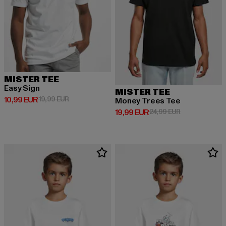
MISTER TEE
Easy Sign
MISTER TEE
Ajankohtainen hinta: 10,99 EUR
Kampanjahinta: 19,99 EUR
10,99 EUR
19,99 EUR
Money Trees Tee
Ajankohtainen hinta: 19,99 EUR
Kampanjahinta
19,99 EUR
24,99 EUR