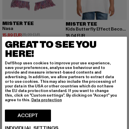
MISTER TEE
MISTER TEE
Nasa
Kids Butterfly Effect Become The Change Tee
Ajankohtainen hinta: 15,89 EUR
Kampanjahinta: 29,99 EUR
15,89 EUR
29,99 EUR
Ajankohtainen hinta: 18,04 EUR
18,04 EUR
GREAT TO SEE YOU
HERE!
-15%
DefShop uses cookies to improve your use experience,
save your preferences, analyse use behaviour and to
provide and measure interest-based contents and
advertising. In addition, we allow partners to extract data
or to use cookies. This may also include the processing of
your data in the USA or other countries which do not have
the EU data protection standard. If you want to change
this, click on "Custom settings". By clicking on "Accept" you
agree to this.
Data protection
ACCEPT
INDIVIDUAL SETTINGS