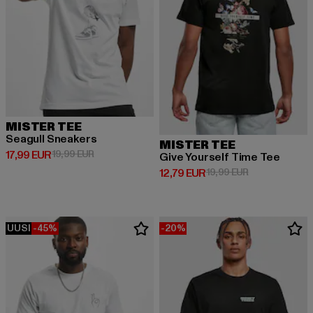
MISTER TEE
Seagull Sneakers
MISTER TEE
Ajankohtainen hinta: 17,99 EUR
Kampanjahinta: 19,99 EUR
17,99 EUR
19,99 EUR
Give Yourself Time Tee
Ajankohtainen hinta: 12,79 EUR
Kampanjahinta:
12,79 EUR
19,99 EUR
UUSI
-45%
-20%