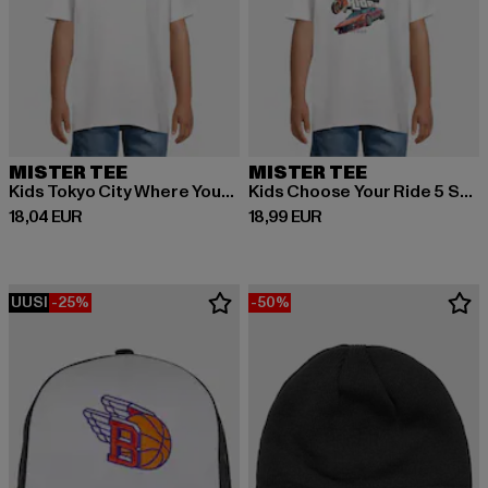
MISTER TEE
MISTER TEE
Kids Tokyo City Where Your Future Begins Tee
Kids Choose Your Ride 5 Stars Tee
Ajankohtainen hinta: 18,04 EUR
Ajankohtainen hinta: 18,99 EUR
18,04 EUR
18,99 EUR
UUSI
-25%
-50%