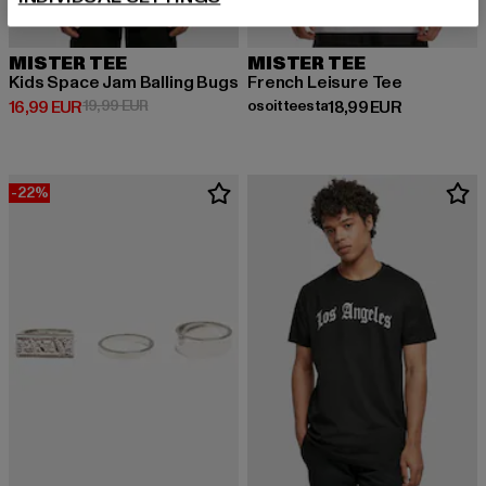
MISTER TEE
MISTER TEE
Kids Space Jam Balling Bugs
French Leisure Tee
Ajankohtainen hinta: 16,99 EUR
Kampanjahinta: 19,99 EUR
Ajankohtainen hinta: Osoitteest
16,99 EUR
19,99 EUR
osoitteesta
18,99 EUR
-22%