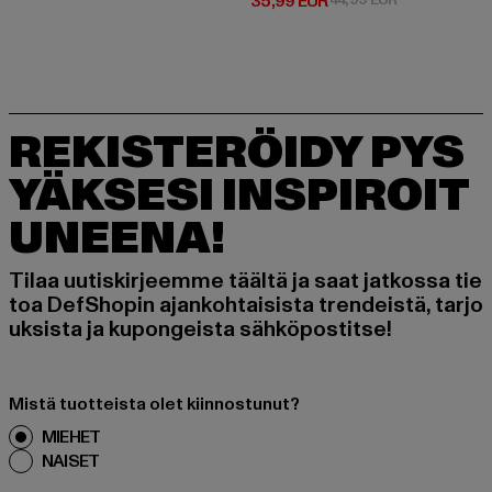
Ajankohtainen hinta: 35,99 EUR
35,99 EUR
REKISTERÖIDY PYS
YÄKSESI INSPIROIT
UNEENA!
Tilaa uutiskirjeemme täältä ja saat jatkossa tie
toa DefShopin ajankohtaisista trendeistä, tarjo
uksista ja kupongeista sähköpostitse!
Mistä tuotteista olet kiinnostunut?
MIEHET
NAISET