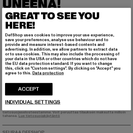
UNEENA!
GREAT TO SEE YOU
Tilaa uutiskirjeemme täältä ja saat jatkossa tie
toa DefShopin ajankohtaisista trendeistä, tarjo
HERE!
uksista ja kupongeista sähköpostitse!
DefShop uses cookies to improve your use experience,
save your preferences, analyse use behaviour and to
provide and measure interest-based contents and
Mistä tuotteista olet kiinnostunut?
advertising. In addition, we allow partners to extract data
or to use cookies. This may also include the processing of
MIEHET
your data in the USA or other countries which do not have
the EU data protection standard. If you want to change
NAISET
this, click on "Custom settings". By clicking on "Accept" you
agree to this.
Data protection
SÄHKÖPOSTI
ACCEPT
REKISTERÖIDY
INDIVIDUAL SETTINGS
Tietoja siitä, miten DefShop käsittelee tietojasi, löydät
tietosuojaselosteestamme. Voit peruuttaa tilauksen maksutta milloin
tahansa.
Lue tietosuojakäytäntö