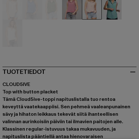
beige
blau
olive
rosa
rosa
türkis
weiß
TUOTETIEDOT
CLOUD5IVE
Top with button placket
Tämä Cloud5ive-toppi napituslistalla tuo rentoa
keveyttä vaatekaappiisi. Sen pehmeä vaaleanpunainen
sävy ja hihaton leikkaus tekevät siitä ihanteellisen
valinnan aurinkoisiin päiviin tai ilmavien paitojen alle.
Klassinen regular-istuvuus takaa mukavuuden, ja
napituslista pääntiellä antaa hienovaraisen