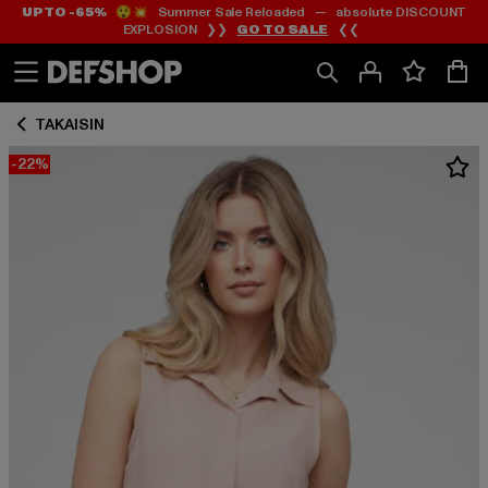
UP TO -65%
😲💥 Summer Sale Reloaded — absolute DISCOUNT
Siirry
Siirry
EXPLOSION ❯❯
GO TO SALE
❮❮
Sisältö
Footer
TAKAISIN
-22%