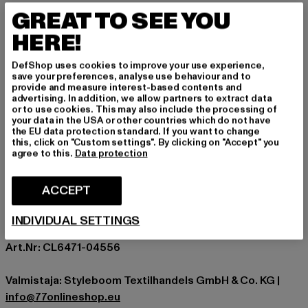
yksityiskohdan. Valmistettu pehmeästä 95% polyesterin
GREAT TO SEE YOU
ja 5% elastaanin sekoituksesta, se istuu miellyttävästi ja
HERE!
säilyttää muotonsa koko päivän. Yhdistä se vaivattomasti
farkkujen tai shortsien kanssa, niin saat selkeän ja
DefShop uses cookies to improve your use experience,
tyylikkään asun.
save your preferences, analyse use behaviour and to
provide and measure interest-based contents and
Tilaisuus: Arkivaatteet, Mukava, Business, Vapaa-aika
advertising. In addition, we allow partners to extract data
or to use cookies. This may also include the processing of
holkkityyppi: Hihaton
your data in the USA or other countries which do not have
Sulkutyypit: Nappikiinnitys
the EU data protection standard. If you want to change
this, click on "Custom settings". By clicking on "Accept" you
Leikkaa: Regular
agree to this.
Data protection
Tuotemerkki: Cloud5ive
Kategoria: Puserot
ACCEPT
Color: rosa
Valmistaja väri: old rose
INDIVIDUAL SETTINGS
Materiaalin koostumus: 95% Polyesteri, 5% Spandex
Art.Nr: CL6471-04556
Valmistaja: Styleboom Textilhandels GmbH & Co. KG |
info@77onlineshop.eu