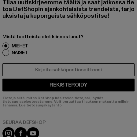
Tilaa uutiskirjeemme täältä ja saat jatkossa tie
toa DefShopin ajankohtaisista trendeistä, tarjo
uksista ja kupongeista sähköpostitse!
Mistä tuotteista olet kiinnostunut?
MIEHET
NAISET
SÄHKÖPOSTI
REKISTERÖIDY
Tietoja siitä, miten DefShop käsittelee tietojasi, löydät
tietosuojaselosteestamme. Voit peruuttaa tilauksen maksutta milloin
tahansa.
Lue tietosuojakäytäntö
Visit our Instagram page:
Visit our Facebook page:
Visit our YouTube channel: