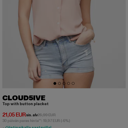
CLOUD5IVE
Top with button placket
Ajankohtainen hinta: 21,05 EUR
21,05 EUR
Kampanjahinta: 26,99 EUR
sis. alv
26,99 EUR
30 päivän paras hinta**: 19,97 EUR
(-6%)
Hetipaikalla saatavilla!