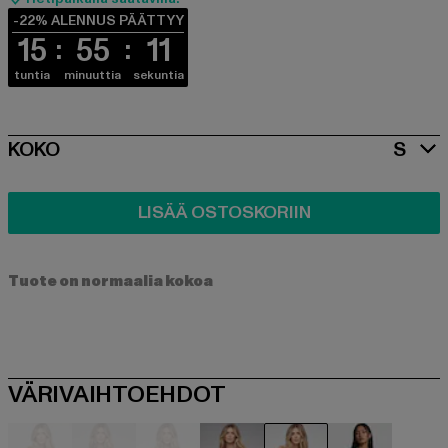
-22% ALENNUS PÄÄTTYY
15
55
11
tuntia
minuuttia
sekuntia
SIZE
KOKO
S
LISÄÄ OSTOSKORIIN
Tuote on normaalia kokoa
VÄRIVAIHTOEHDOT