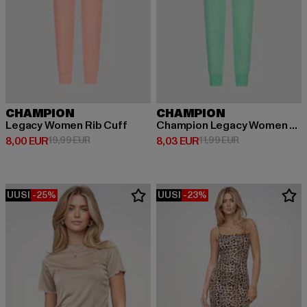
CHAMPION
CHAMPION
Legacy Women Rib Cuff
Champion Legacy Women Rib Cuff Pants
Ajankohtainen hinta: 8,00 EUR
Kampanjahinta: 19,99 EUR
Ajankohtainen hinta: 8,03 EUR
Kampanjahinta: 
8,00 EUR
19,99 EUR
8,03 EUR
11,99 EUR
UUSI
-25%
UUSI
-23%