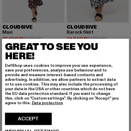
CLOUD5IVE
CLOUD5IVE
Maxi
Barock Skirt
Ajankohtainen hinta: 23,09 EUR
Kampanjahinta: 29,99 EUR
Ajankohtainen hinta: 24,84 EUR
Kampanjahinta
23,09 EUR
29,99 EUR
24,84 EUR
34,99 EUR
GREAT TO SEE YOU
HERE!
UUSI
-24%
UUSI
-20%
DefShop uses cookies to improve your use experience,
save your preferences, analyse use behaviour and to
provide and measure interest-based contents and
advertising. In addition, we allow partners to extract data
or to use cookies. This may also include the processing of
your data in the USA or other countries which do not have
the EU data protection standard. If you want to change
this, click on "Custom settings". By clicking on "Accept" you
agree to this.
Data protection
ACCEPT