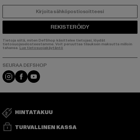
SÄHKÖPOSTI
REKISTERÖIDY
Tietoja siitä, miten DefShop käsittelee tietojasi, löydät
tietosuojaselosteestamme. Voit peruuttaa tilauksen maksutta milloin
tahansa.
Lue tietosuojakäytäntö
Visit our Instagram page:
Visit our Facebook page:
Visit our YouTube channel:
HINTATAKUU
TURVALLINEN KASSA