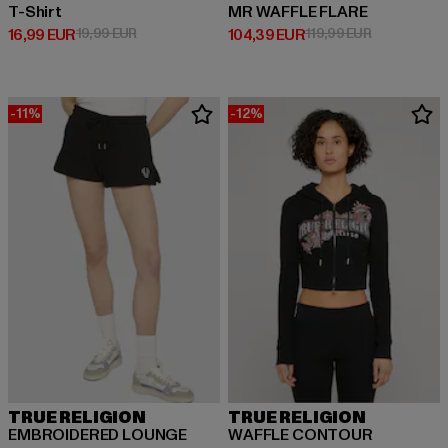
T-Shirt
MR WAFFLE FLARE
Ajankohtainen hinta: 16,99 EUR
Kampanjahinta: 19,99 EUR
Ajankohtainen hinta: 104,39 EUR
Kampanjahint
16,99 EUR
19,99 EUR
104,39 EUR
119,99 EUR
-11%
-12%
TRUE RELIGION
TRUE RELIGION
EMBROIDERED LOUNGE
WAFFLE CONTOUR