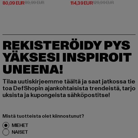
Ajankohtainen hinta: 80,09 EUR
Kampanjahinta: 89,99 EUR
Ajankohtainen hinta: 114,39 EUR
Kampanjahint
80,09 EUR
89,99 EUR
114,39 EUR
129,99 EUR
REKISTERÖIDY PYS
YÄKSESI INSPIROIT
UNEENA!
Tilaa uutiskirjeemme täältä ja saat jatkossa tie
toa DefShopin ajankohtaisista trendeistä, tarjo
uksista ja kupongeista sähköpostitse!
Mistä tuotteista olet kiinnostunut?
MIEHET
NAISET