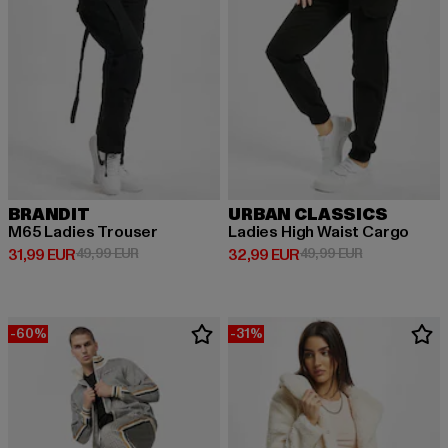
BRANDIT
URBAN CLASSICS
M65 Ladies Trouser
Ladies High Waist Cargo
Ajankohtainen hinta: 31,99 EUR
Kampanjahinta: 49,99 EUR
Ajankohtainen hinta: 32,99 EUR
Kampanjahinta
31,99 EUR
49,99 EUR
32,99 EUR
49,99 EUR
-60%
-31%