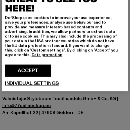
HERE!
T-paita on tuore pohja lukemattomiin
asukokonaisuuksiin. Perustasi jokaiseen sessioon,
DefShop uses cookies to improve your use experience,
studiosta lavalle.
save your preferences, analyse use behaviour and to
provide and measure interest-based contents and
Tilaisuus: Arkivaatteet, Mukava, Rentoudu, Vapaa-aika
advertising. In addition, we allow partners to extract data
Yksityiskohdat: painatus
or to use cookies. This may also include the processing of
your data in the USA or other countries which do not have
Leikkaa: Regular
the EU data protection standard. If you want to change
Tuotemerkki: Cloud5ive
this, click on "Custom settings". By clicking on "Accept" you
agree to this.
Data protection
Kategoria: T-paidat
Color: weiß
ACCEPT
Valmistaja väri: white/yellow
Materiaalin koostumus: 95% Viskoosi, 5% Spandex
INDIVIDUAL SETTINGS
Art.Nr: CL2945-02694
Valmistaja: Styleboom Textilhandels GmbH & Co. KG |
info@77onlineshop.eu
Am Kapellhof 22 | 47608 Geldern | DE