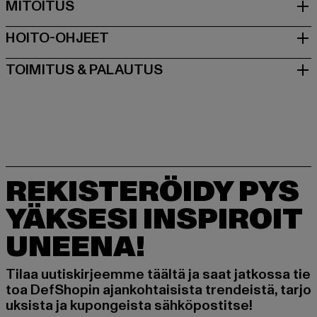
MITOITUS
HOITO-OHJEET
TOIMITUS & PALAUTUS
REKISTERÖIDY PYS
YÄKSESI INSPIROIT
UNEENA!
Tilaa uutiskirjeemme täältä ja saat jatkossa tie
toa DefShopin ajankohtaisista trendeistä, tarjo
uksista ja kupongeista sähköpostitse!