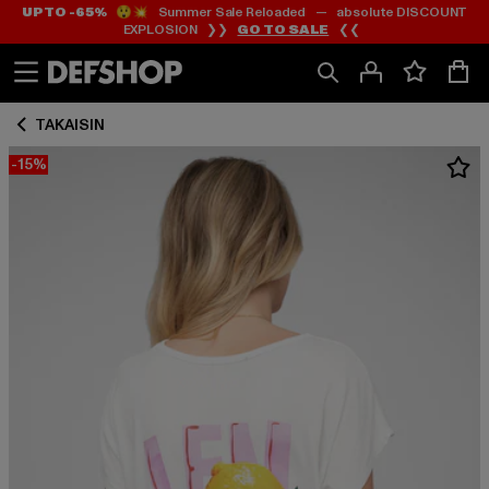
UP TO -65%
😲💥 Summer Sale Reloaded — absolute DISCOUNT
Siirry
Siirry
EXPLOSION ❯❯
GO TO SALE
❮❮
Sisältö
Footer
TAKAISIN
-15%