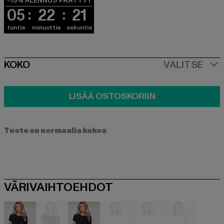
-15% ALENNUS PÄÄTTYY
05
22
20
tuntia
minuuttia
sekuntia
SIZE
KOKO
VALITSE
LISÄÄ OSTOSKORIIN
Tuote on normaalia kokoa
VÄRIVAIHTOEHDOT