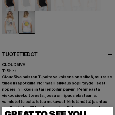
schwarz
schwarz
schwarz
weiß
weiß
weiß
weiß
weiß
TUOTETIEDOT
CLOUD5IVE
T-Shirt
Cloud5ive naisten T-paita valkoisena on selkeä, mutta se
tulee lisäpotkulla. Normaali leikkaus sopii täydellisesti
nopeisiin liikkeisiin tai rentoihin päiviin. Pehmeästä
viskoosisekoitteesta, jossa on ripaus elastaania,
valmistettu paita istuu mukavasti kiristämättä ja antaa
sinulle täyden liikkumisvapauden. Pukea sen oversized
GREAT TO SEE YOU
hupparin alle tai käyttää yksinään statementtina – tämä