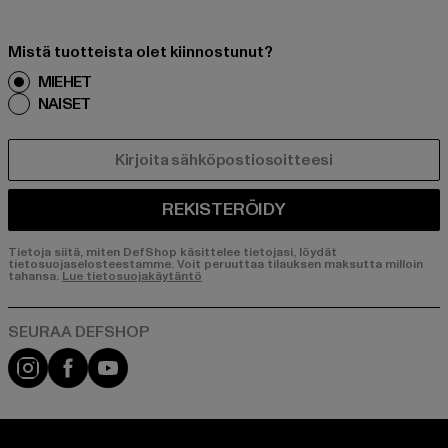
Mistä tuotteista olet kiinnostunut?
MIEHET
NAISET
SÄHKÖPOSTI
REKISTERÖIDY
Tietoja siitä, miten DefShop käsittelee tietojasi, löydät
tietosuojaselosteestamme. Voit peruuttaa tilauksen maksutta milloin
tahansa.
Lue tietosuojakäytäntö
Visit our Instagram page:
Visit our Facebook page:
Visit our YouTube channel: