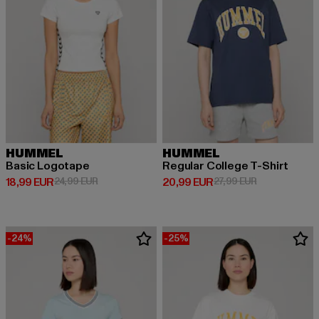
HUMMEL
HUMMEL
Basic Logotape
Regular College T-Shirt
Ajankohtainen hinta: 18,99 EUR
Kampanjahinta: 24,99 EUR
Ajankohtainen hinta: 20,99 EUR
Kampanjahinta
18,99 EUR
24,99 EUR
20,99 EUR
27,99 EUR
-24%
-25%