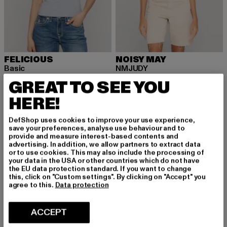
FELICIOUS
NOISY MAY
Basic
NMJUDY
Ajankohtainen hinta: 18,99 EUR
Kampanjahinta: 24,99 EUR
Ajankohtainen hinta: 14,99 EUR
Kampanjahinta:
18,99 EUR
24,99 EUR
14,99 EUR
19,99 EUR
GREAT TO SEE YOU
HERE!
DefShop uses cookies to improve your use experience,
-11%
-14%
save your preferences, analyse use behaviour and to
provide and measure interest-based contents and
advertising. In addition, we allow partners to extract data
or to use cookies. This may also include the processing of
your data in the USA or other countries which do not have
the EU data protection standard. If you want to change
this, click on "Custom settings". By clicking on "Accept" you
agree to this.
Data protection
ACCEPT