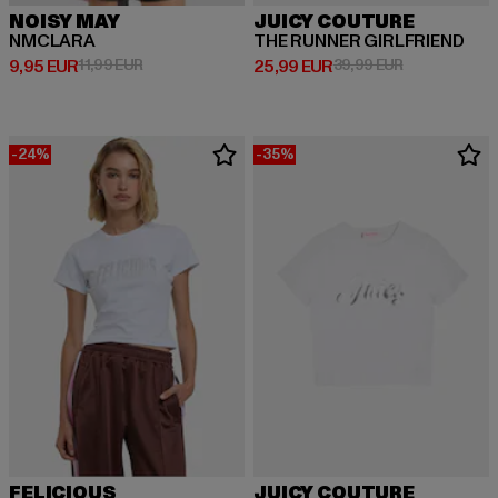
NOISY MAY
JUICY COUTURE
NMCLARA
THE RUNNER GIRLFRIEND
Ajankohtainen hinta: 9,95 EUR
Kampanjahinta: 11,99 EUR
Ajankohtainen hinta: 25,99 EUR
Kampanjahinta
9,95 EUR
11,99 EUR
25,99 EUR
39,99 EUR
-24%
-35%
FELICIOUS
JUICY COUTURE