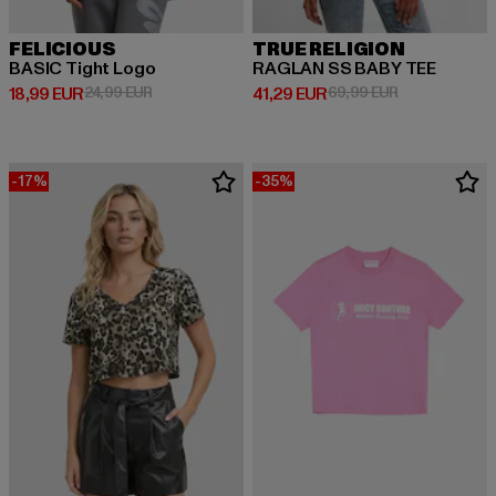
FELICIOUS
TRUE RELIGION
BASIC Tight Logo
RAGLAN SS BABY TEE
Ajankohtainen hinta: 18,99 EUR
Kampanjahinta: 24,99 EUR
Ajankohtainen hinta: 41,29 EUR
Kampanjahinta
18,99 EUR
24,99 EUR
41,29 EUR
69,99 EUR
-17%
-35%