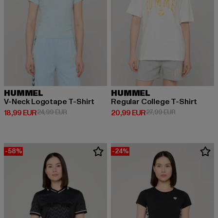
HUMMEL
HUMMEL
V-Neck Logotape T-Shirt
Regular College T-Shirt
Ajankohtainen hinta: 18,99 EUR
Kampanjahinta: 24,99 EUR
Ajankohtainen hinta: 20,99 EUR
Kampanjahinta
18,99 EUR
24,99 EUR
20,99 EUR
27,99 EUR
-58%
-24%