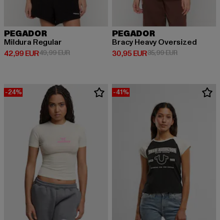
PEGADOR
PEGADOR
Mildura Regular
Bracy Heavy Oversized
Ajankohtainen hinta: 42,99 EUR
Kampanjahinta: 49,99 EUR
Ajankohtainen hinta: 30,95 EUR
Kampanjahinta
42,99 EUR
49,99 EUR
30,95 EUR
35,99 EUR
-24%
-41%