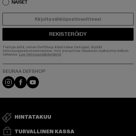
NAISET
SÄHKÖPOSTI
REKISTERÖIDY
Tietoja siitä, miten DefShop käsittelee tietojasi, löydät
tietosuojaselosteestamme. Voit peruuttaa tilauksen maksutta milloin
tahansa.
Lue tietosuojakäytäntö
Visit our Instagram page:
Visit our Facebook page:
Visit our YouTube channel:
HINTATAKUU
TURVALLINEN KASSA