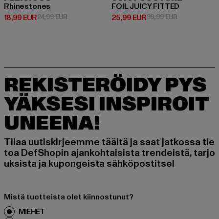
Rhinestones
FOIL JUICY FITTED
Ajankohtainen hinta: 18,99 EUR
Kampanjahinta: 24,99 EUR
Ajankohtainen hinta: 25,99 EUR
Kampanjahinta
18,99 EUR
24,99 EUR
25,99 EUR
39,99 EUR
REKISTERÖIDY PYS
YÄKSESI INSPIROIT
UNEENA!
Tilaa uutiskirjeemme täältä ja saat jatkossa tie
toa DefShopin ajankohtaisista trendeistä, tarjo
uksista ja kupongeista sähköpostitse!
Mistä tuotteista olet kiinnostunut?
MIEHET