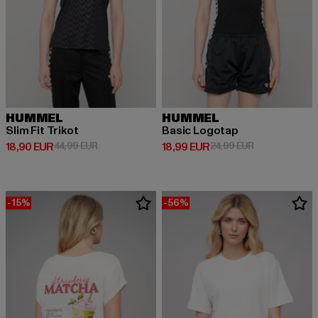
HUMMEL
HUMMEL
Slim Fit Trikot
Basic Logotap
Ajankohtainen hinta: 18,90 EUR
Kampanjahinta: 44,99 EUR
Ajankohtainen hinta: 18,99 EUR
Kampanjahinta
18,90 EUR
44,99 EUR
18,99 EUR
24,99 EUR
-15%
-56%