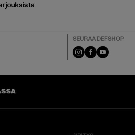
arjouksista
Visit our Instagram pa
Visit our Facebo
Visit our Y
ASSA