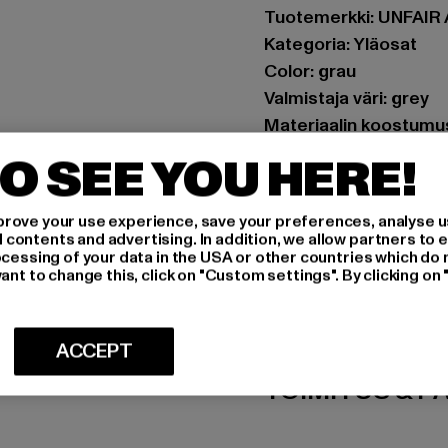
Tuotemerkki: UNFAIR
Kategoria: Yläosat
Color: grau
Valmistaja väri: grey
Materiaalin koostumus
Art.Nr: UNFR25106-00
O SEE YOU HERE!
Valmistaja: UTEX Gmb
rove your use experience, save your preferences, analyse u
Tulbeckstraße 32 | 8
ontents and advertising. In addition, we allow partners to e
ocessing of your data in the USA or other countries which do 
ant to change this, click on "Custom settings". By clicking on 
MITOITUS
HOITO-OHJEE
ACCEPT
TOIMITUS & P