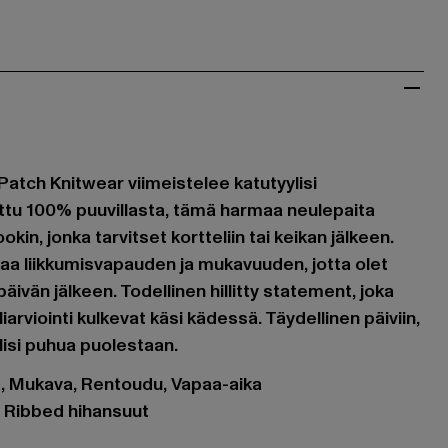
tch Knitwear viimeistelee katutyylisi
ettu 100% puuvillasta, tämä harmaa neulepaita
okin, jonka tarvitset kortteliin tai keikan jälkeen.
kaa liikkumisvapauden ja mukavuuden, jotta olet
äivän jälkeen. Todellinen hillitty statement, joka
liarviointi kulkevat käsi kädessä. Täydellinen päiviin,
ylisi puhua puolestaan.
et, Mukava, Rentoudu, Vapaa-aika
, Ribbed hihansuut