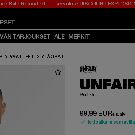
r Sale Reloaded — absolute DISCOUNT EXPLOS
Siirry
Siirry
Sisältö
Footer
(Paina
(Paina
APSET
Enter)
Enter)
IVÄN TARJOUKSET
ALE
MERKIT
S
VAATTEET
YLÄOSAT
UNFAI
Patch
Ajankohtainen hin
99,99 EUR
sis. alv
Hetipaikalla saatavilla