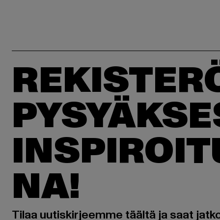
REKISTER
PYSYÄKSE
INSPIROI
NA!
Tilaa uutiskirjeemme täältä ja saat jatk