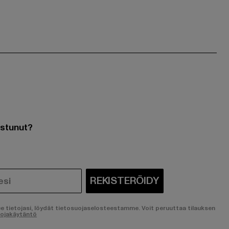
ostunut?
REKISTERÖIDY
ee tietojasi, löydät tietosuojaselosteestamme. Voit peruuttaa tilauksen
uojakäytäntö