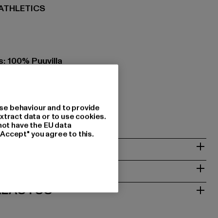
 ATHLETICS
: 100% Puuvilla
111
H |
info@unfairathletics.com
se behaviour and to provide
0339 München | DE
xtract data or to use cookies.
not have the EU data
"Accept" you agree to this.
T
ALAUTUS