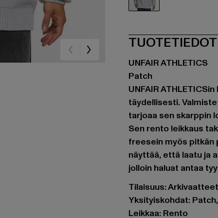
grau
TUOTETIEDOT
UNFAIR ATHLETICS
Patch
UNFAIR ATHLETICSin Pa
täydellisesti. Valmist
tarjoaa sen skarppin lo
Sen rento leikkaus ta
freesein myös pitkän p
näyttää, että laatu ja a
jolloin haluat antaa ty
Tilaisuus: Arkivaatte
Yksityiskohdat: Patch
Leikkaa: Rento