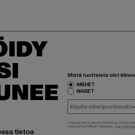
ÖIDY
SI
Mistä tuotteista olet kiinn
TUNEE
MIEHET
NAISET
SÄHKÖPOSTI
Tietoja siitä, miten DefShop käsittel
maksutta milloin tahansa.
Lue tietos
ossa tietoa