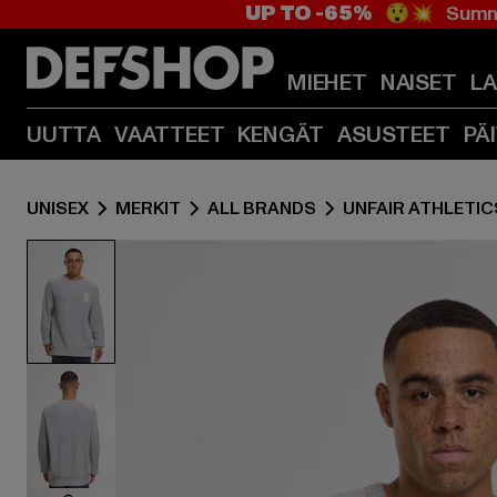
UP TO -65%
😲💥 Summe
MIEHET
NAISET
L
UUTTA
VAATTEET
KENGÄT
ASUSTEET
PÄ
UNISEX
MERKIT
ALL BRANDS
UNFAIR ATHLETIC