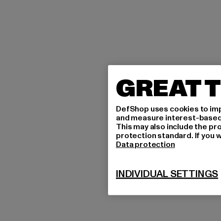
GREAT T
DefShop uses cookies to imp
and measure interest-based c
This may also include the pr
protection standard. If you w
Data protection
INDIVIDUAL SETTINGS