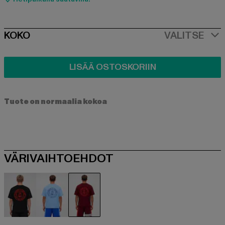
SIZE
KOKO
VALITSE
LISÄÄ OSTOSKORIIN
Tuote on normaalia kokoa
VÄRIVAIHTOEHDOT
schwarz
blau
rot