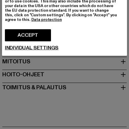
Leikkaa: Regular
or to use cookies. This may also include the processing of
your data in the USA or other countries which do not have
Tuotemerkki: UNFAIR ATHLETICS
the EU data protection standard. If you want to change
Kategoria: T-paidat
this, click on "Custom settings". By clicking on "Accept" you
agree to this.
Data protection
Color: rot
Valmistaja väri: burgundy/red
ACCEPT
Materiaalin koostumus: 100% Puuvilla
Art.Nr: UNFR26-131-21055
INDIVIDUAL SETTINGS
MITOITUS
HOITO-OHJEET
TOIMITUS & PALAUTUS