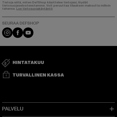
Tietoja siitä, miten DefShop käsittelee tietojasi, löydät
tietosuojaselosteestamme. Voit peruuttaa tilauksen maksutta milloin
tahansa.
Lue tietosuojakäytäntö
Visit our Instagram page:
Visit our Facebook page:
Visit our YouTube channel:
HINTATAKUU
TURVALLINEN KASSA