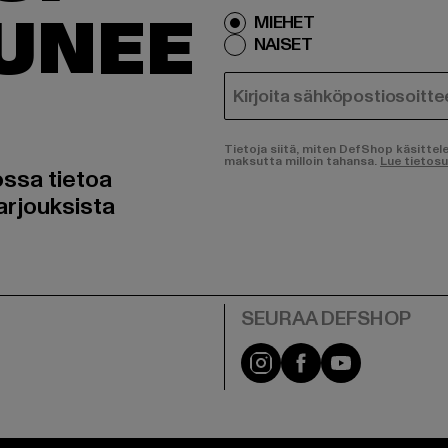
TUNEE
MIEHET
NAISET
SÄHKÖPOSTI
Tietoja siitä, miten DefShop käsittel
maksutta milloin tahansa.
Lue tietos
ossa tietoa
arjouksista
Visit our Instagram pa
Visit our Facebo
Visit our Y