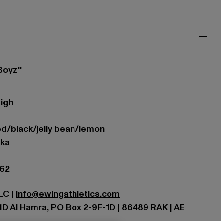
oyz''
High
 red/black/jelly bean/lemon
hka
062
LC |
info@ewingathletics.com
D Al Hamra, PO Box 2-9F-1D | 86489 RAK | AE