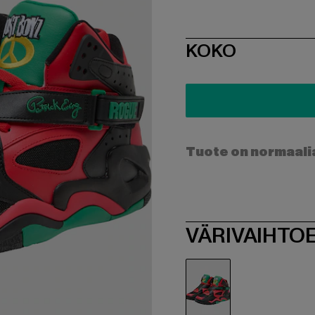
SIZE
KOKO
Tuote on normaali
VÄRIVAIHTO