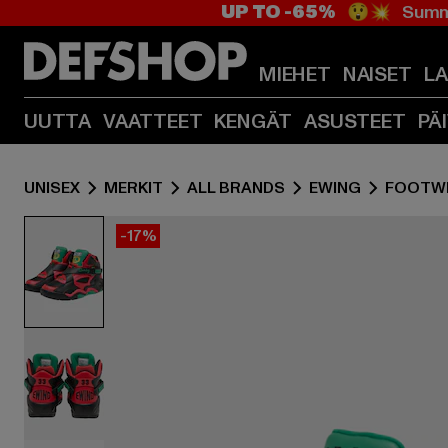
UP TO -65%
😲💥 Summe
MIEHET
NAISET
L
UUTTA
VAATTEET
KENGÄT
ASUSTEET
PÄ
UNISEX
MERKIT
ALL BRANDS
EWING
FOOTW
-17%