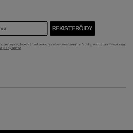
REKISTERÖIDY
ee tietojasi, löydät tietosuojaselosteestamme. Voit peruuttaa tilauksen
uojakäytäntö
ge:
ok page:
ouTube channel: