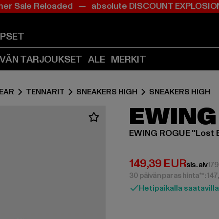
r Sale Reloaded — absolute DISCOUNT EXPLOS
Siirry
Siirry
Sisältö
Footer
(Paina
(Paina
APSET
Enter)
Enter)
IVÄN TARJOUKSET
ALE
MERKIT
EAR
TENNARIT
SNEAKERS HIGH
SNEAKERS HIGH
EWING
EWING ROGUE ''Lost B
Ajankohtainen hin
149,39 EUR
sis. alv
179
30 päivän paras hinta**: 14
Hetipaikalla saatavilla