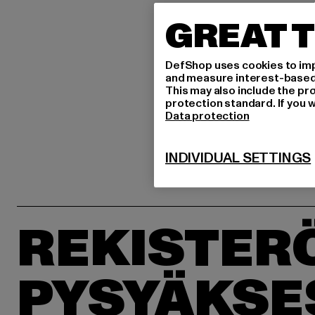
GREAT T
DefShop uses cookies to imp
and measure interest-based c
This may also include the pr
protection standard. If you w
Data protection
INDIVIDUAL SETTINGS
REKISTER
PYSYÄKSE