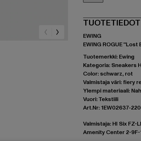
schwarz
TUOTETIEDOT
EWING
EWING ROGUE ''Lost B
Tuotemerkki: Ewing
Kategoria: Sneakers 
Color: schwarz, rot
Valmistaja väri: fiery
Ylempi materiaali: Na
Vuori: Tekstiili
Art.Nr: 1EW02637-22
Valmistaja: HI Six FZ-L
Amenity Center 2-9F-1