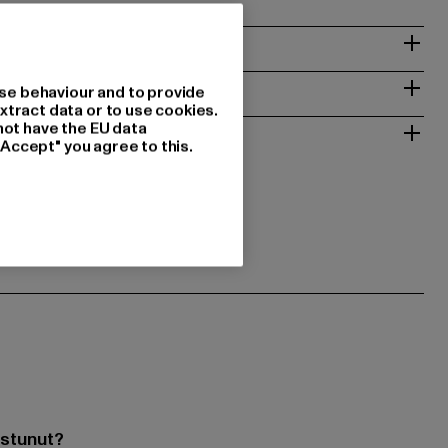
T
se behaviour and to provide
xtract data or to use cookies.
ALAUTUS
not have the EU data
"Accept" you agree to this.
ostunut?