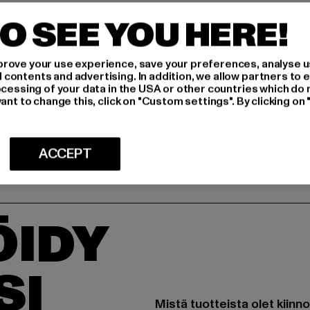
O SEE YOU HERE!
MITOITUS
HOITO-OHJEE
rove your use experience, save your preferences, analyse u
ontents and advertising. In addition, we allow partners to e
TOIMITUS & P
ocessing of your data in the USA or other countries which do 
ant to change this, click on "Custom settings". By clicking on 
ACCEPT
ÖIDY
SI
Mistä tuotteista olet kiinn