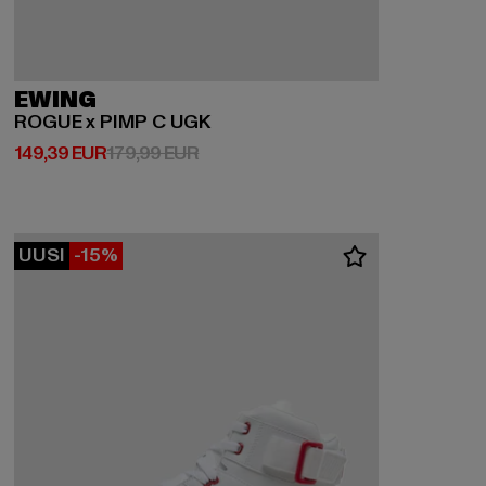
EWING
ROGUE x PIMP C UGK
Ajankohtainen hinta: 149,39 EUR
Kampanjahinta: 179,99 EUR
149,39 EUR
179,99 EUR
UUSI
-15%