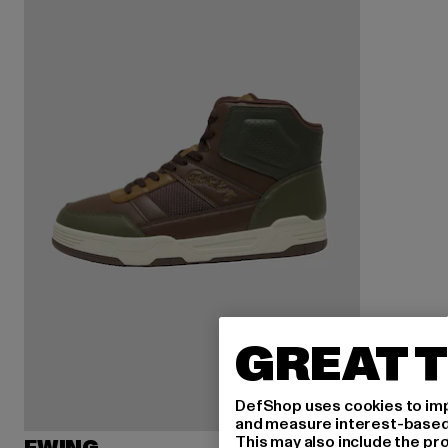
GREAT T
DefShop uses cookies to imp
and measure interest-based c
This may also include the pr