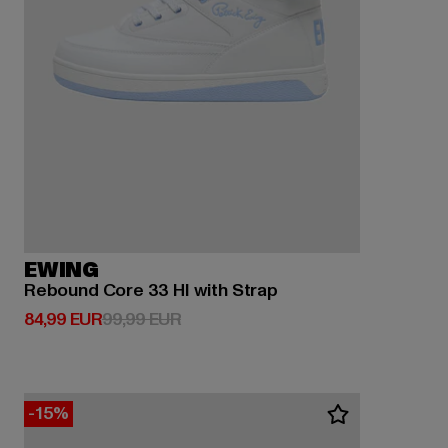
EWING
Rebound Core 33 HI with Strap
Ajankohtainen hinta: 84,99 EUR
Kampanjahinta: 99,99 EUR
84,99 EUR
99,99 EUR
-15%