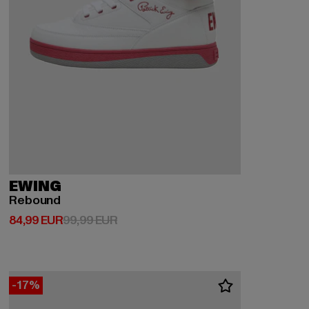
EWING
Rebound
Ajankohtainen hinta: 84,99 EUR
Kampanjahinta: 99,99 EUR
84,99 EUR
99,99 EUR
-17%