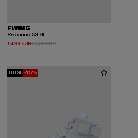
EWING
Rebound 33 HI
Ajankohtainen hinta: 84,99 EUR
Kampanjahinta: 99,99 EUR
84,99 EUR
99,99 EUR
UUSI
-15%