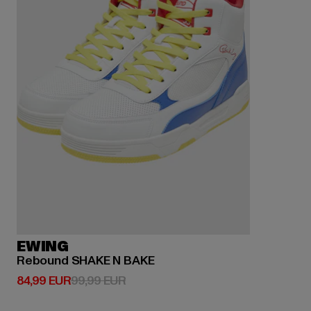
EWING
Rebound SHAKE N BAKE
Ajankohtainen hinta: 84,99 EUR
Kampanjahinta: 99,99 EUR
84,99 EUR
99,99 EUR