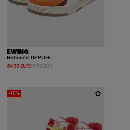
EWING
Rebound TIPPOFF
Ajankohtainen hinta: 84,99 EUR
Kampanjahinta: 99,99 EUR
84,99 EUR
99,99 EUR
-15%