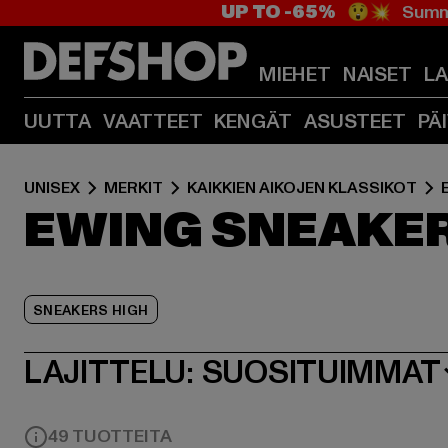
UP TO -65%
😲💥 Summe
MIEHET
NAISET
L
UUTTA
VAATTEET
KENGÄT
ASUSTEET
PÄ
UNISEX
MERKIT
KAIKKIEN AIKOJEN KLASSIKOT
EWING SNEAKER
SNEAKERS HIGH
LAJITTELU:
SUOSITUIMMAT
49 TUOTTEITA