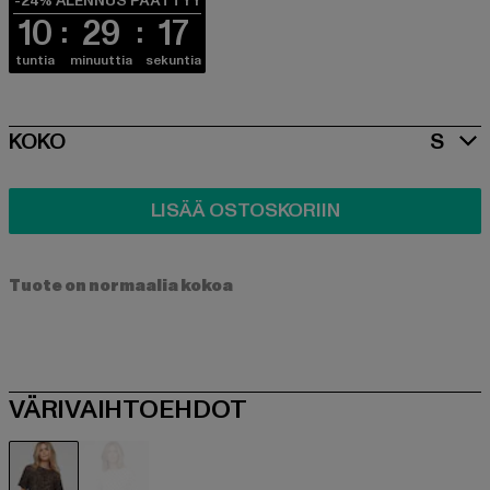
-24% ALENNUS PÄÄTTYY
10
29
17
tuntia
minuuttia
sekuntia
SIZE
KOKO
S
LISÄÄ OSTOSKORIIN
Tuote on normaalia kokoa
VÄRIVAIHTOEHDOT