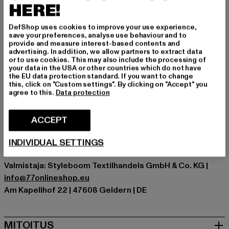
luodaksesi itsevarman ilmeen, joka yhdistää taitavasti
HERE!
laadun ja tyylin. Monipuolinen vaatekappale, joka
mukautuu vaivattomasti tilanteeseen kuin tilanteeseen.
DefShop uses cookies to improve your use experience,
save your preferences, analyse use behaviour and to
Tilaisuus: Fancy, Arkivaatteet, Mukava, Rentoudu, Vapaa-
provide and measure interest-based contents and
advertising. In addition, we allow partners to extract data
aika
or to use cookies. This may also include the processing of
Leikkaa: Regular
your data in the USA or other countries which do not have
the EU data protection standard. If you want to change
Tuotemerkki: Cloud5ive
this, click on "Custom settings". By clicking on "Accept" you
Kategoria: T-paidat
agree to this.
Data protection
Color: braun
Valmistaja väri: brown/black
ACCEPT
Materiaalin koostumus: 95% Polyesteri, 5% Spandex
Art.Nr: CL6215-01591
INDIVIDUAL SETTINGS
Valmistaja: Styleboom Textilhandels GmbH & Co. KG |
info@77onlineshop.eu
Am Kapellhof 22 | 47608 Geldern | DE
MITOITUS