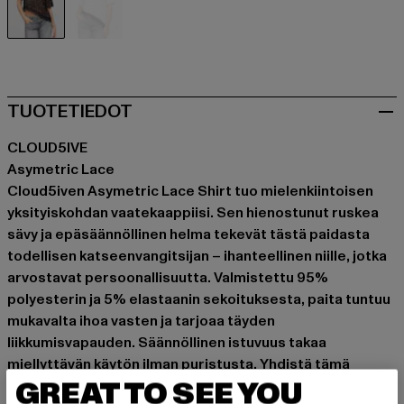
braun
weiß
TUOTETIEDOT
CLOUD5IVE
Asymetric Lace
Cloud5iven Asymetric Lace Shirt tuo mielenkiintoisen
yksityiskohdan vaatekaappiisi. Sen hienostunut ruskea
sävy ja epäsäännöllinen helma tekevät tästä paidasta
todellisen katseenvangitsijan – ihanteellinen niille, jotka
arvostavat persoonallisuutta. Valmistettu 95%
polyesterin ja 5% elastaanin sekoituksesta, paita tuntuu
mukavalta ihoa vasten ja tarjoaa täyden
liikkumisvapauden. Säännöllinen istuvuus takaa
miellyttävän käytön ilman puristusta. Yhdistä tämä
GREAT TO SEE YOU
pitkähihainen paita rentoihin farkkuihin tai hameeseen