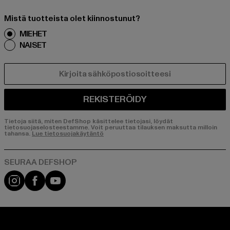
Mistä tuotteista olet kiinnostunut?
MIEHET
NAISET
SÄHKÖPOSTI
REKISTERÖIDY
Tietoja siitä, miten DefShop käsittelee tietojasi, löydät
tietosuojaselosteestamme. Voit peruuttaa tilauksen maksutta milloin
tahansa.
Lue tietosuojakäytäntö
Visit our Instagram page:
Visit our Facebook page:
Visit our YouTube channel: