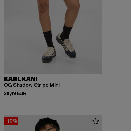
KARL KANI
OG Shadow Stripe Mini
Ajankohtainen hinta: 28,49 EUR
28,49 EUR
-10%