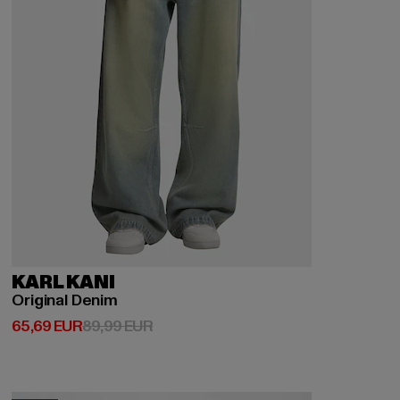
KARL KANI
Original Denim
Ajankohtainen hinta: 65,69 EUR
Kampanjahinta: 89,99 EUR
65,69 EUR
89,99 EUR