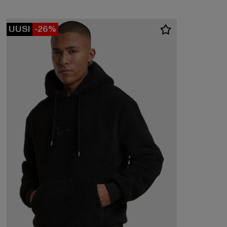
UUSI
-26%