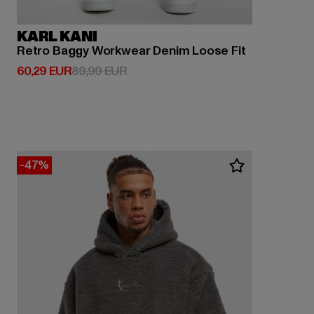
KARL KANI
Retro Baggy Workwear Denim Loose Fit
Ajankohtainen hinta: 60,29 EUR
Kampanjahinta: 89,99 EUR
60,29 EUR
89,99 EUR
-47%