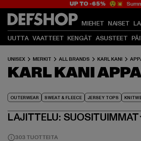
UP TO -65%
😲💥 Summe
MIEHET
NAISET
L
UUTTA
VAATTEET
KENGÄT
ASUSTEET
PÄ
UNISEX
MERKIT
ALL BRANDS
KARL KANI
APP
KARL KANI APP
OUTERWEAR
SWEAT & FLEECE
JERSEY TOPS
KNITW
LAJITTELU:
SUOSITUIMMAT
303 TUOTTEITA