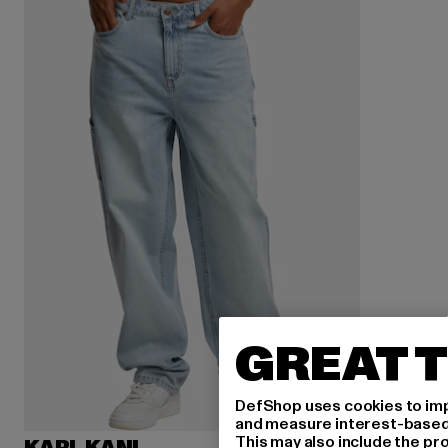
GREAT T
DefShop uses cookies to imp
and measure interest-based c
This may also include the pr