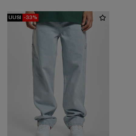
UUSI
-33%