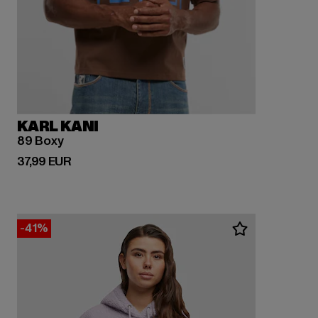
KARL KANI
89 Boxy
Ajankohtainen hinta: 37,99 EUR
37,99 EUR
-41%