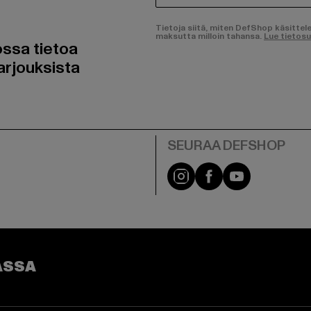
Tietoja siitä, miten DefShop käsittel
maksutta milloin tahansa.
Lue tietos
ossa tietoa
arjouksista
Visit our Instagram pa
Visit our Facebo
Visit our Y
ASSA