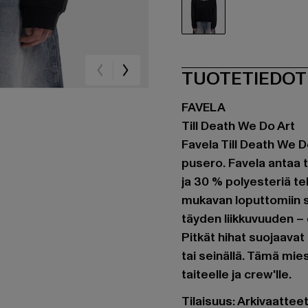
schwarz
TUOTETIEDOT
FAVELA
Till Death We Do Art
Favela Till Death We 
pusero. Favela antaa t
ja 30 % polyesteriä tek
mukavan loputtomiin s
täyden liikkuvuuden – 
Pitkät hihat suojaavat 
tai seinällä. Tämä mie
taiteelle ja crew'lle.
Tilaisuus: Arkivaatte