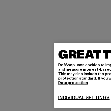
GREAT T
DefShop uses cookies to imp
and measure interest-based c
This may also include the pr
protection standard. If you w
Data protection
INDIVIDUAL SETTINGS