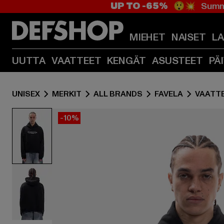
UP TO -65%
😲💥 Summe
MIEHET
NAISET
L
UUTTA
VAATTEET
KENGÄT
ASUSTEET
PÄ
UNISEX
MERKIT
ALL BRANDS
FAVELA
VAATT
-10%