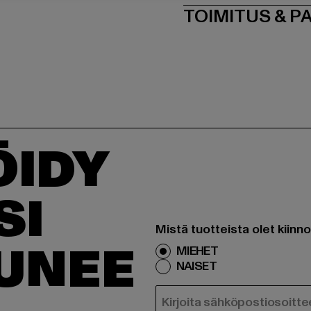
TOIMITUS & P
ÖIDY
SI
Mistä tuotteista olet kiinn
TUNEE
MIEHET
NAISET
SÄHKÖPOSTI