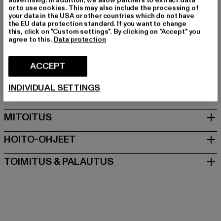
Valmistaja väri: navy
or to use cookies. This may also include the processing of
Ylempi materiaali: muu materiaali
your data in the USA or other countries which do not have
the EU data protection standard. If you want to change
Vuori: Tekstiili
this, click on "Custom settings". By clicking on "Accept" you
Art.Nr: 5380320001-00155
agree to this.
Data protection
Valmistaja: Supremo Shoes & Boots GmbH |
ACCEPT
info@supremo-shoes.de
Blocksbergstraße 174 | 66955 Pirmasens | DE
INDIVIDUAL SETTINGS
MITOITUS
HOITO-OHJEET
TOIMITUS & PALAUTUS