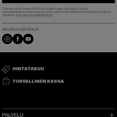
Tietoja siitä, miten DefShop käsittelee tietojasi, löydät
tietosuojaselosteestamme. Voit peruuttaa tilauksen maksutta milloin
tahansa.
Lue tietosuojakäytäntö
Visit our Instagram page:
Visit our Facebook page:
Visit our YouTube channel:
HINTATAKUU
TURVALLINEN KASSA