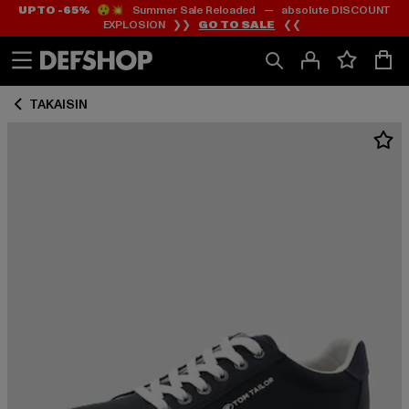
UP TO -65%
😲💥 Summer Sale Reloaded — absolute DISCOUNT
Siirry
Siirry
EXPLOSION ❯❯
GO TO SALE
❮❮
Sisältö
Footer
TAKAISIN