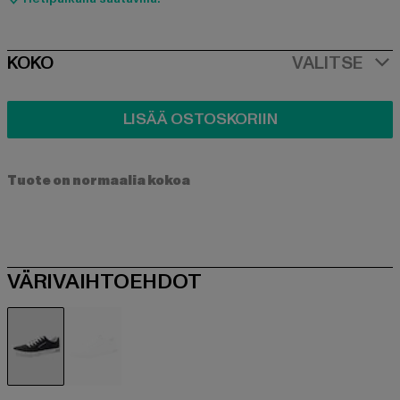
SIZE
KOKO
VALITSE
LISÄÄ OSTOSKORIIN
Tuote on normaalia kokoa
VÄRIVAIHTOEHDOT
blau
weiß