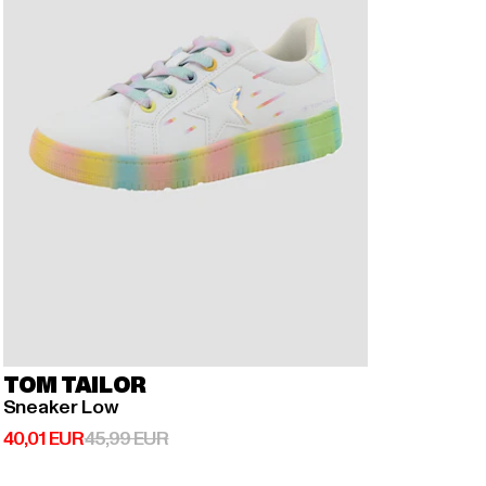
TOM TAILOR
Sneaker Low
Ajankohtainen hinta: 40,01 EUR
Kampanjahinta: 45,99 EUR
40,01 EUR
45,99 EUR