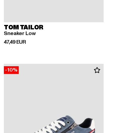
TOM TAILOR
Sneaker Low
Ajankohtainen hinta: 47,49 EUR
47,49 EUR
-10%