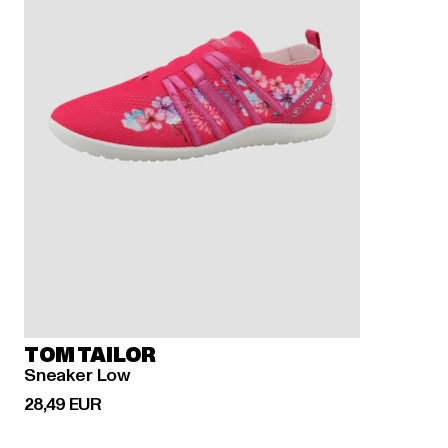
TOM TAILOR
Sneaker Low
Ajankohtainen hinta: 28,49 EUR
28,49 EUR