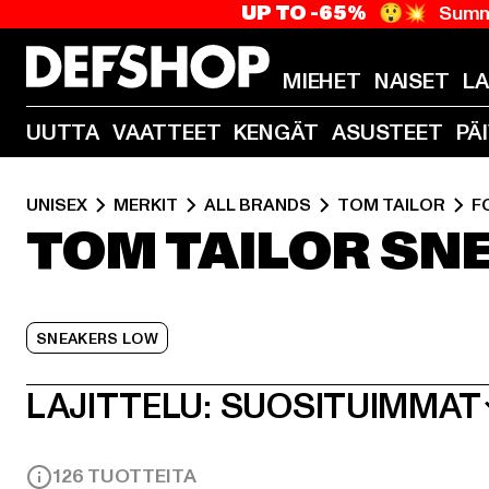
UP TO -65%
😲💥 Summe
MIEHET
NAISET
L
UUTTA
VAATTEET
KENGÄT
ASUSTEET
PÄ
UNISEX
MERKIT
ALL BRANDS
TOM TAILOR
F
TOM TAILOR SN
SNEAKERS LOW
LAJITTELU:
SUOSITUIMMAT
126 TUOTTEITA