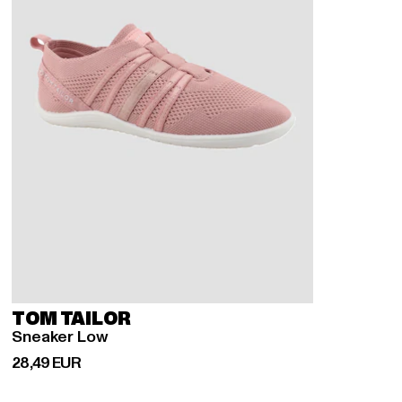
TOM TAILOR
Sneaker Low
Ajankohtainen hinta: 28,49 EUR
28,49 EUR