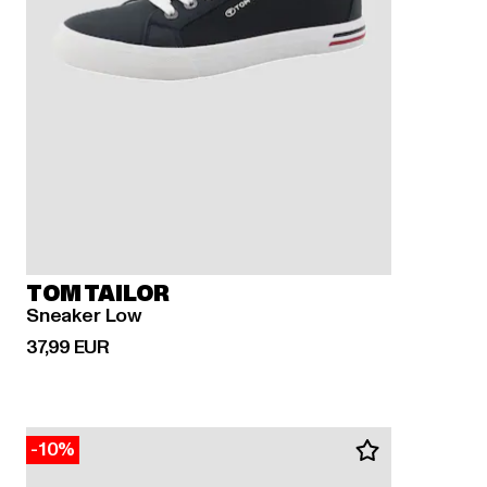
TOM TAILOR
Sneaker Low
Ajankohtainen hinta: 37,99 EUR
37,99 EUR
-10%