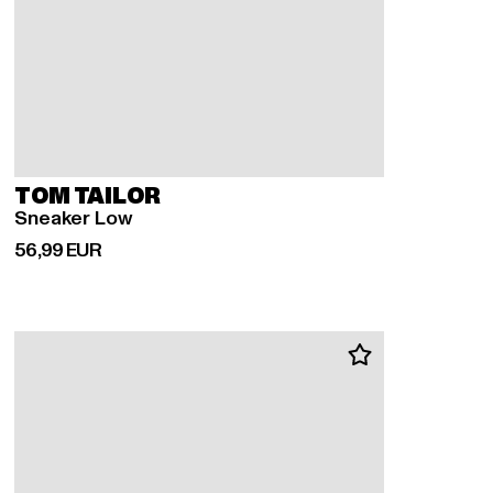
TOM TAILOR
Sneaker Low
Ajankohtainen hinta: 56,99 EUR
56,99 EUR