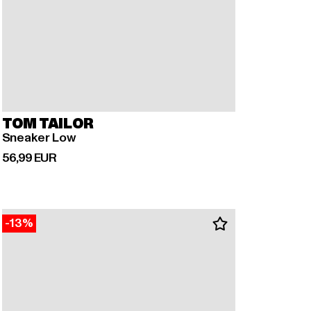
TOM TAILOR
Sneaker Low
Ajankohtainen hinta: 56,99 EUR
56,99 EUR
-13%