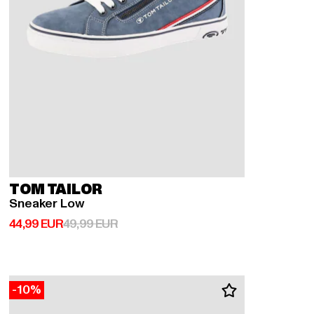
TOM TAILOR
Sneaker Low
Ajankohtainen hinta: 44,99 EUR
Kampanjahinta: 49,99 EUR
44,99 EUR
49,99 EUR
-10%