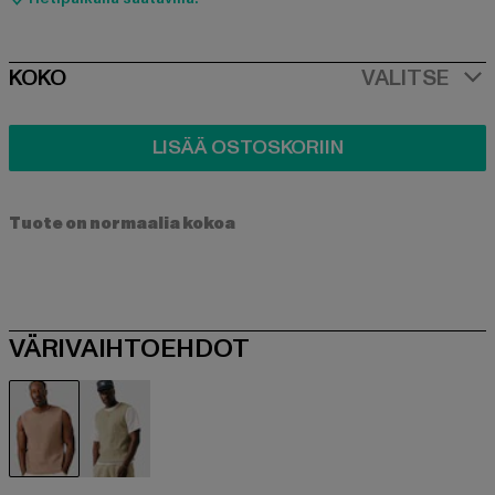
SIZE
KOKO
VALITSE
LISÄÄ OSTOSKORIIN
Tuote on normaalia kokoa
VÄRIVAIHTOEHDOT
braun
khaki