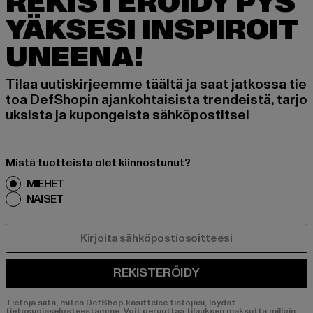
REKISTERÖIDY PYS
YÄKSESI INSPIROIT
UNEENA!
Tilaa uutiskirjeemme täältä ja saat jatkossa tie
toa DefShopin ajankohtaisista trendeistä, tarjo
uksista ja kupongeista sähköpostitse!
Mistä tuotteista olet kiinnostunut?
MIEHET
NAISET
SÄHKÖPOSTI
REKISTERÖIDY
Tietoja siitä, miten DefShop käsittelee tietojasi, löydät
tietosuojaselosteestamme. Voit peruuttaa tilauksen maksutta milloin