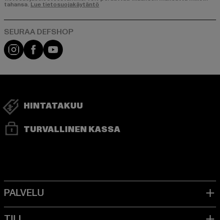
tahansa.
Lue tietosuojakäytäntö
Visit our Instagram page:
Visit our Facebook page:
Visit our YouTube channel:
HINTATAKUU
TURVALLINEN KASSA