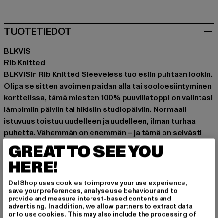
TUOTETIEDOT
BLKVIS
Rib Knitted
BLKVISin Rib Knitted Sleeveless tuo esiin puhtaan lookin.
Olipa se sitten avoimen paidan alla tai sooloesiintyminen
korttelissa, tämä miesten 100% puuvillatoppi on valintasi
lämpimiin päiviin tai hikisiin studiopäiviin. Normaali
istuvuus toistuu uudelleen ja uudelleen, ilman turhaa
puhetta. Vähemmän on enemmän – ja tämä on selvästi
tyyliliike kuninkaille, joilla on visio.
GREAT TO SEE YOU
Tilaisuus: Arkivaatteet, Mukava, Rentoudu, Vapaa-aika
HERE!
Leikkaa: Regular
DefShop uses cookies to improve your use experience,
Tuotemerkki: BLKVIS
save your preferences, analyse use behaviour and to
Kategoria: Yläosat
provide and measure interest-based contents and
advertising. In addition, we allow partners to extract data
Color: braun
or to use cookies. This may also include the processing of