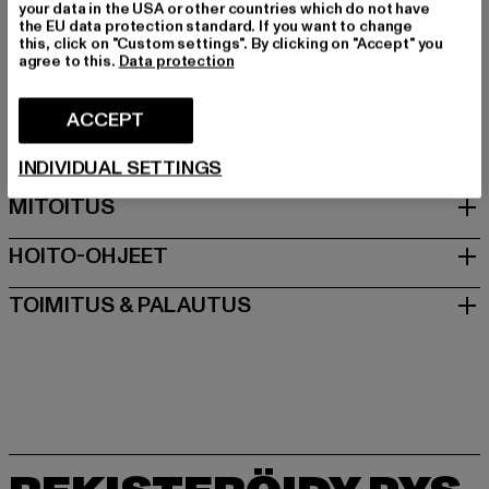
Valmistaja väri: ginger snap
your data in the USA or other countries which do not have
the EU data protection standard. If you want to change
Materiaalin koostumus: 100% Puuvilla
this, click on "Custom settings". By clicking on "Accept" you
Art.Nr: 42623000-23724
agree to this.
Data protection
Valmistaja: Play Hard GmbH |
mail@blkvis.de
ACCEPT
Landwehrstrasse 70A | 80336 München | DE
INDIVIDUAL SETTINGS
MITOITUS
HOITO-OHJEET
TOIMITUS & PALAUTUS