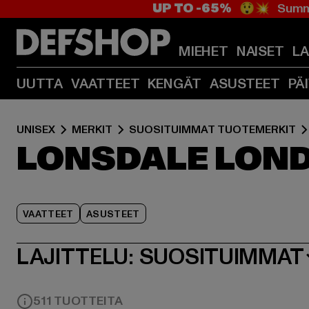
UP TO -65%
😲💥 Summe
MIEHET
NAISET
L
UUTTA
VAATTEET
KENGÄT
ASUSTEET
PÄ
UNISEX
MERKIT
SUOSITUIMMAT TUOTEMERKIT
LONSDALE LON
VAATTEET
ASUSTEET
LAJITTELU:
SUOSITUIMMAT
511 TUOTTEITA