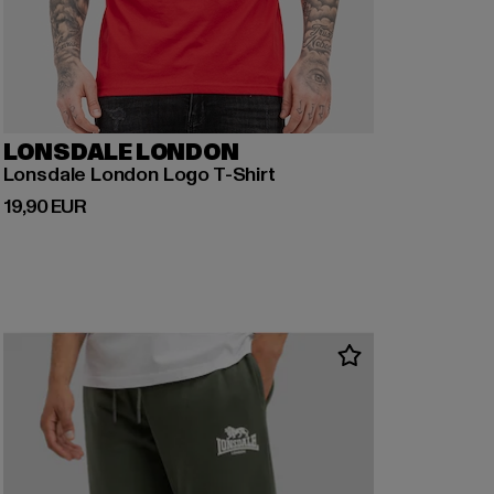
LONSDALE LONDON
Lonsdale London Logo T-Shirt
Ajankohtainen hinta: 19,90 EUR
19,90 EUR