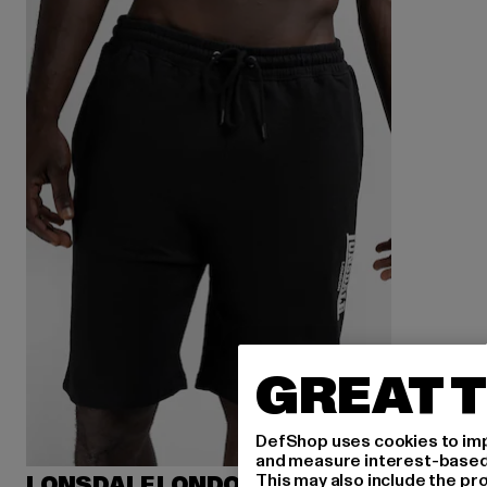
GREAT T
DefShop uses cookies to imp
and measure interest-based c
This may also include the pr
LONSDALE LONDON