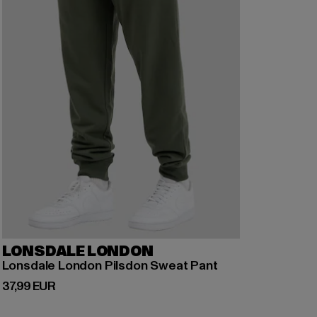
LONSDALE LONDON
Lonsdale London Pilsdon Sweat Pant
Ajankohtainen hinta: 37,99 EUR
37,99 EUR