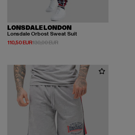
LONSDALE LONDON
Lonsdale Orbost Sweat Suit
Ajankohtainen hinta: 110,50 EUR
Kampanjahinta: 130,00 EUR
110,50 EUR
130,00 EUR