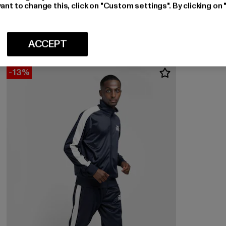
LONSDALE LONDON
ant to change this, click on "Custom settings". By clicking on 
CAMROSS
Ajankohtainen hinta: 110,49 EUR
Kampanjahinta: 129,99 EUR
110,49 EUR
129,99 EUR
ACCEPT
-13%