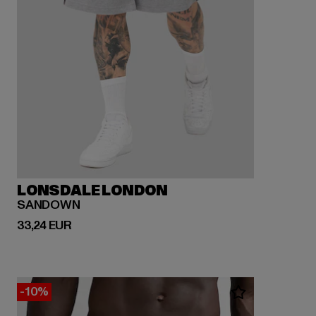
LONSDALE LONDON
SANDOWN
Ajankohtainen hinta: 33,24 EUR
33,24 EUR
-10%