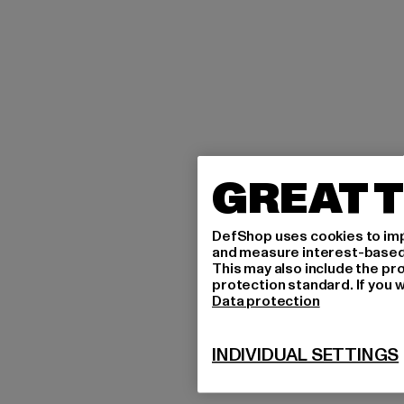
GREAT T
DefShop uses cookies to imp
and measure interest-based c
This may also include the pr
protection standard. If you w
Data protection
INDIVIDUAL SETTINGS