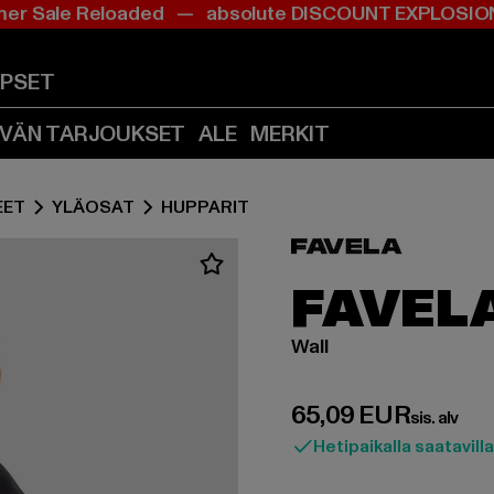
r Sale Reloaded — absolute DISCOUNT EXPLOS
Siirry
Siirry
Sisältö
Footer
(Paina
(Paina
APSET
Enter)
Enter)
IVÄN TARJOUKSET
ALE
MERKIT
EET
YLÄOSAT
HUPPARIT
FAVEL
Wall
Ajankohtainen hin
65,09 EUR
sis. alv
Hetipaikalla saatavilla