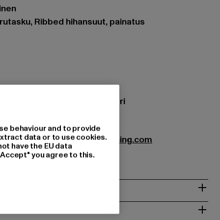
ainen
rutasku, Ribbed hihansuut, painatus
: 70% Puuvilla, 30% Polyesteri
BH-056-00007
se behaviour and to provide
xtract data or to use cookies.
bution GmbH |
Info@favelaclothing.com
not have the EU data
9A | 40880 Rattingen | DE
"Accept" you agree to this.
T