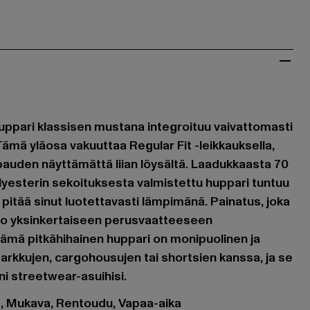
uppari klassisen mustana integroituu vaivattomasti
ämä yläosa vakuuttaa Regular Fit -leikkauksella,
pauden näyttämättä liian löysältä. Laadukkaasta 70
lyesterin sekoituksesta valmistettu huppari tuntuu
a pitää sinut luotettavasti lämpimänä. Painatus, joka
tuo yksinkertaiseen perusvaatteeseen
Tämä pitkähihainen huppari on monipuolinen ja
farkkujen, cargohousujen tai shortsien kanssa, ja se
i streetwear-asuihisi.
et, Mukava, Rentoudu, Vapaa-aika