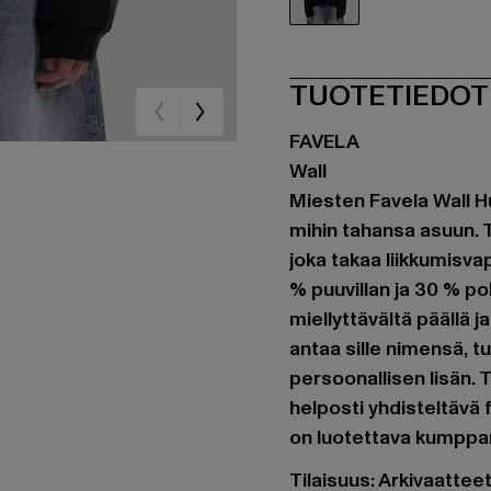
schwarz
TUOTETIEDOT
FAVELA
Wall
Miesten Favela Wall H
mihin tahansa asuun. T
joka takaa liikkumisva
% puuvillan ja 30 % po
miellyttävältä päällä j
antaa sille nimensä, 
persoonallisen lisän. 
helposti yhdisteltävä 
on luotettava kumppan
Tilaisuus: Arkivaatte