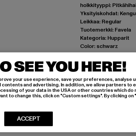
holkkityyppi: Pitkähih
Yksityiskohdat: Kengu
Leikkaa: Regular
Tuotemerkki: Favela
Kategoria: Hupparit
Color: schwarz
Valmistaja väri: black
O SEE YOU HERE!
Materiaalin koostumus
Art.Nr: FAV-Q126-FW
rove your use experience, save your preferences, analyse u
ontents and advertising. In addition, we allow partners to e
Valmistaja: AD Distri
ocessing of your data in the USA or other countries which do 
CHRISTINENSTRASSE 1
ant to change this, click on "Custom settings". By clicking on 
MITOITUS
ACCEPT
HOITO-OHJEE