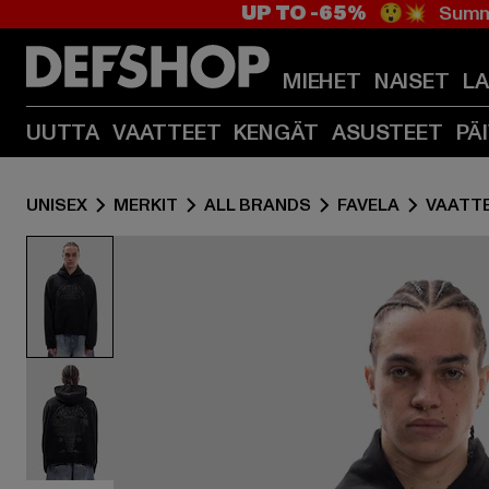
UP TO -65%
😲💥 Summe
MIEHET
NAISET
L
UUTTA
VAATTEET
KENGÄT
ASUSTEET
PÄ
UNISEX
MERKIT
ALL BRANDS
FAVELA
VAATT