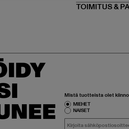
TOIMITUS & P
ÖIDY
SI
Mistä tuotteista olet kiinn
TUNEE
MIEHET
NAISET
SÄHKÖPOSTI