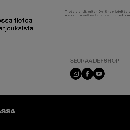
Tietoja siitä, miten DefShop käsittel
maksutta milloin tahansa.
Lue tietos
ossa tietoa
arjouksista
Visit our Instagram pa
Visit our Facebo
Visit our Y
ASSA