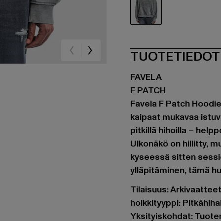
grau
TUOTETIEDOT
FAVELA
F PATCH
Favela F Patch Hoodie o
kaipaat mukavaa istuvu
pitkillä hihoilla – hel
Ulkonäkö on hillitty, m
kyseessä sitten sessio
ylläpitäminen, tämä hu
Tilaisuus: Arkivaatte
holkkityyppi: Pitkähih
Yksityiskohdat: Tuote