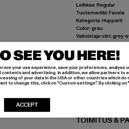
Leikkaa: Regular
Tuotemerkki: Favela
Kategoria: Hupparit
Color: grau
Valmistaja väri: grey
Materiaalin koostumus
O SEE YOU HERE!
Art.Nr: FAV-Q126-RB
Valmistaja: AD Distri
rove your use experience, save your preferences, analyse u
ontents and advertising. In addition, we allow partners to e
CHRISTINENSTRASSE 1
ocessing of your data in the USA or other countries which do 
ant to change this, click on "Custom settings". By clicking on 
MITOITUS
ACCEPT
HOITO-OHJEE
TOIMITUS & P