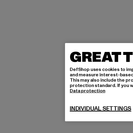
GREAT T
DefShop uses cookies to imp
and measure interest-based c
This may also include the pr
protection standard. If you w
Data protection
INDIVIDUAL SETTINGS