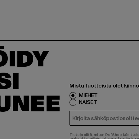
ÖIDY
SI
Mistä tuotteista olet kiinn
TUNEE
MIEHET
NAISET
SÄHKÖPOSTI
Tietoja siitä, miten DefShop käsittel
maksutta milloin tahansa.
Lue tietos