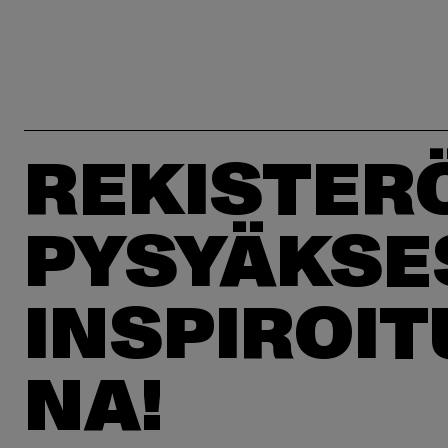
REKISTER
PYSYÄKSE
INSPIROI
NA!