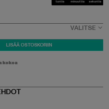
tuntia
minuuttia
sekuntia
VALITSE
LISÄÄ OSTOSKORIIN
a kokoa
EHDOT