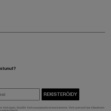
ostunut?
REKISTERÖIDY
ee tietojasi, löydät tietosuojaselosteestamme. Voit peruuttaa tilauksen
uojakäytäntö