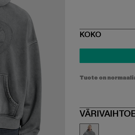
SIZE
KOKO
Tuote on normaali
VÄRIVAIHTO