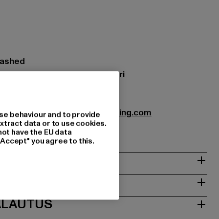
 washed
: 70% Puuvilla, 30% Polyesteri
VH-087-04496
bution GmbH |
Info@favelaclothing.com
se behaviour and to provide
xtract data or to use cookies.
9A | 40880 Rattingen | DE
not have the EU data
"Accept" you agree to this.
T
ALAUTUS