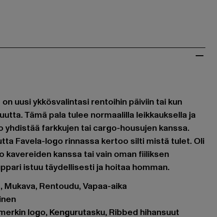
n uusi ykkösvalintasi rentoihin päiviin tai kun
utta. Tämä pala tulee normaalilla leikkauksella ja
ppo yhdistää farkkujen tai cargo-housujen kanssa.
utta Favela-logo rinnassa kertoo silti mistä tulet. Oli
 kavereiden kanssa tai vain oman fiiliksen
ppari istuu täydellisesti ja hoitaa homman.
et, Mukava, Rentoudu, Vapaa-aika
ainen
merkin logo, Kengurutasku, Ribbed hihansuut