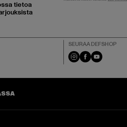
ossa tietoa
arjouksista
Visit our Instagram pa
Visit our Facebo
Visit our Y
ASSA