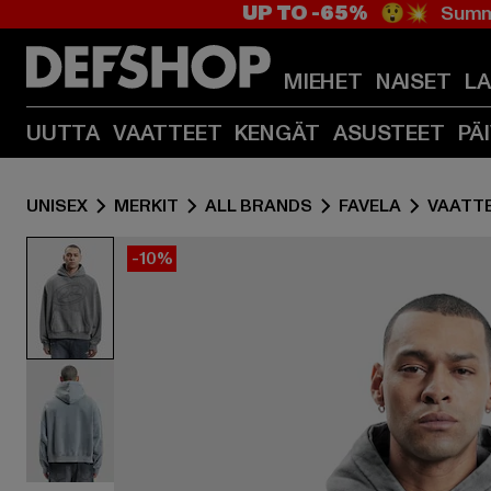
UP TO -65%
😲💥 Summe
MIEHET
NAISET
L
UUTTA
VAATTEET
KENGÄT
ASUSTEET
PÄ
UNISEX
MERKIT
ALL BRANDS
FAVELA
VAATT
-10%