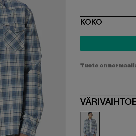
SIZE
KOKO
Tuote on normaali
VÄRIVAIHTO