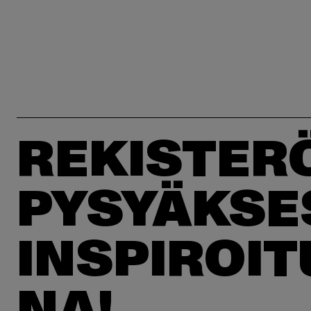
REKISTER
PYSYÄKSE
INSPIROI
NA!