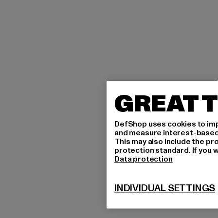
GREAT T
DefShop uses cookies to imp
and measure interest-based c
This may also include the pr
protection standard. If you w
Data protection
INDIVIDUAL SETTINGS