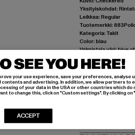
Kuvio: Checkered
Yksityiskohdat: Rinta
Leikkaa: Regular
Tuotemerkki: 883Poli
Kategoria: Takit
Color: blau
Valmistaja väri: blue 
Materiaalin koostumu
O SEE YOU HERE!
Art.Nr: 0008773-2203
rove your use experience, save your preferences, analyse u
Valmistaja: Zabou Hou
ontents and advertising. In addition, we allow partners to e
ocessing of your data in the USA or other countries which do 
Shelley Road, Ashton-
ant to change this, click on "Custom settings". By clicking on 
MITOITUS
ACCEPT
HOITO-OHJEE