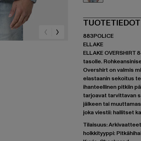
blau
TUOTETIEDOT
883POLICE
ELLAKE
ELLAKE OVERSHIRT 88
tasolle. Rohkeansinis
Overshirt on valmis mi
elastaanin sekoitus t
ihanteellinen pitkiin pä
tarjoavat tarvittavan s
jälkeen tai muuttamas
joka viestii: hallitset k
Tilaisuus: Arkivaattee
holkkityyppi: Pitkähih