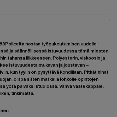
3Policelta nostaa työpukeutumisen uudelle
essä ja säännöllisessä istuvuudessa tämä miesten
hin tahansa liikkeeseen. Polyesterin, viskoosin ja
ekee istuvuudesta mukavan ja joustavan –
iviin, kun tyylin on pysyttävä kohdillaan. Pitkät hihat
uojan, olitpa sitten matkalla lohkolle opintojen
sa yötä päiväksi studiossa. Vahva vaatekappale,
aiken, tinkimättä.
t
ainen