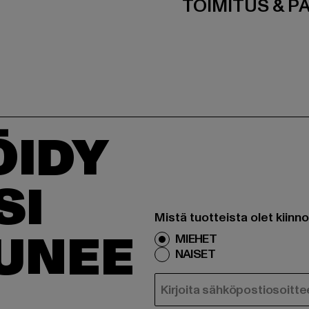
TOIMITUS & P
ÖIDY
SI
Mistä tuotteista olet kiinn
TUNEE
MIEHET
NAISET
SÄHKÖPOSTI