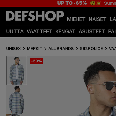
UP TO -65%
😲💥 Summe
MIEHET
NAISET
L
UUTTA
VAATTEET
KENGÄT
ASUSTEET
PÄ
UNISEX
MERKIT
ALL BRANDS
883POLICE
VA
-39%