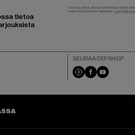
Tietoja siitä, miten DefShop käsittel
maksutta milloin tahansa.
Lue tietos
ossa tietoa
arjouksista
Visit our Instagram pa
Visit our Facebo
Visit our Y
ASSA