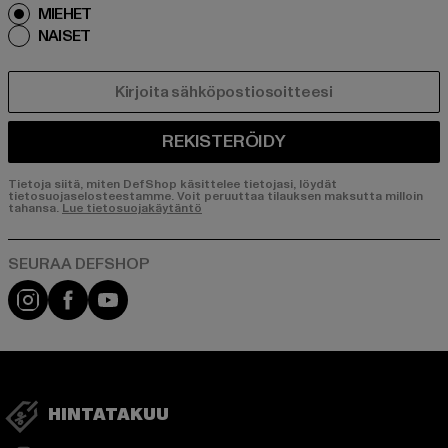
MIEHET
NAISET
SÄHKÖPOSTI
REKISTERÖIDY
Tietoja siitä, miten DefShop käsittelee tietojasi, löydät
tietosuojaselosteestamme. Voit peruuttaa tilauksen maksutta milloin
tahansa.
Lue tietosuojakäytäntö
Visit our Instagram page:
Visit our Facebook page:
Visit our YouTube channel:
HINTATAKUU