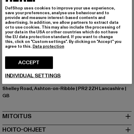
Tilaisuus: Arkivaatteet, Mukava, Rentoudu, Vapaa-aika
DefShop uses cookies to improve your use experience,
Monipakkaus: 2-pack
save your preferences, analyse use behaviour and to
Yksityiskohdat: Tuotemerkin logo
provide and measure interest-based contents and
advertising. In addition, we allow partners to extract data
Leikkaa: Regular
or to use cookies. This may also include the processing of
Tuotemerkki: 883Police
your data in the USA or other countries which do not have
the EU data protection standard. If you want to change
Kategoria: T-paidat
this, click on "Custom settings". By clicking on "Accept" you
Color: weiß, blau
agree to this.
Data protection
Valmistaja väri: navy/white
Materiaalin koostumus: 100% Puuvilla
ACCEPT
Art.Nr: 0008806-01200
INDIVIDUAL SETTINGS
Valmistaja: Zabou House |
Krishna@zabou.co.uk
Shelley Road, Ashton-on-Ribble | PR2 2ZH Lancashire |
GB
MITOITUS
HOITO-OHJEET