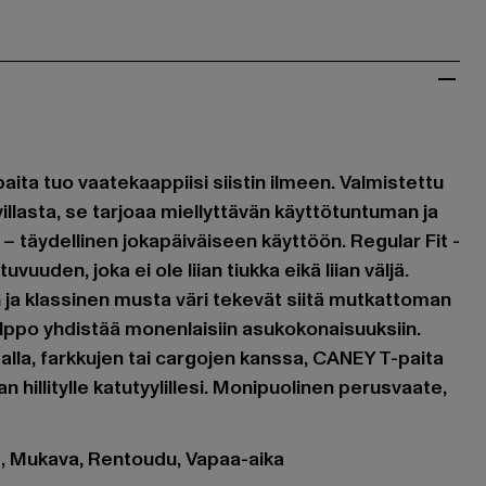
ta tuo vaatekaappiisi siistin ilmeen. Valmistettu
llasta, se tarjoaa miellyttävän käyttötuntuman ja
– täydellinen jokapäiväiseen käyttöön. Regular Fit -
vuuden, joka ei ole liian tiukka eikä liian väljä.
 ja klassinen musta väri tekevät siitä mutkattoman
lppo yhdistää monenlaisiin asukokonaisuuksiin.
 alla, farkkujen tai cargojen kanssa, CANEY T-paita
 hillitylle katutyylillesi. Monipuolinen perusvaate,
et, Mukava, Rentoudu, Vapaa-aika