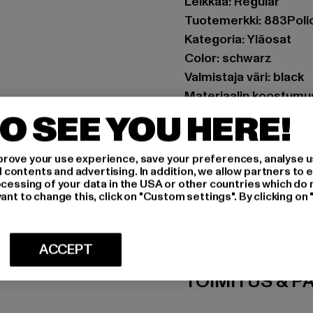
Leikkaa: Regular
Tuotemerkki: 883Poli
Kategoria: Yläosat
Color: schwarz
Valmistaja väri: black
Materiaalin koostumus
Art.Nr: 0008612-0000
O SEE YOU HERE!
Valmistaja: Zabou Hou
rove your use experience, save your preferences, analyse u
Shelley Road, Ashton-
ontents and advertising. In addition, we allow partners to e
ocessing of your data in the USA or other countries which do 
ant to change this, click on "Custom settings". By clicking on 
MITOITUS
HOITO-OHJEE
ACCEPT
TOIMITUS & P