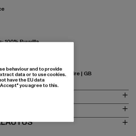
ce
: 100% Puuvilla
7
se |
Krishna@zabou.co.uk
se behaviour and to provide
on-Ribble | PR2 2ZH Lancashire | GB
xtract data or to use cookies.
not have the EU data
"Accept" you agree to this.
T
ALAUTUS