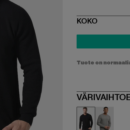
SIZE
KOKO
Tuote on normaali
VÄRIVAIHTO