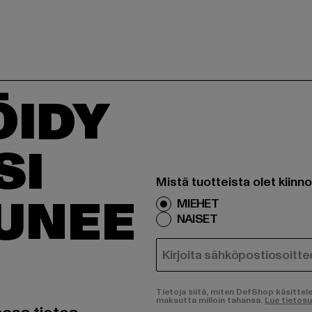
ÖIDY
SI
Mistä tuotteista olet kiinn
TUNEE
MIEHET
NAISET
SÄHKÖPOSTI
Tietoja siitä, miten DefShop käsittel
maksutta milloin tahansa.
Lue tietos