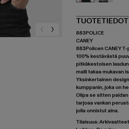
schwarz
grau
TUOTETIEDOT
883POLICE
CANEY
883Policen CANEY T-pai
100% kestävästä puuvi
pitkäkestoisen laadun 
malli takaa mukavan istu
Yksinkertainen design
kumppanin, joka on he
Olipa se sitten paidan
tarjoaa vankan perustan
jolla onnistut aina.
Tilaisuus: Arkivaatte