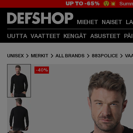
UP TO -65%
😲💥 Summe
MIEHET
NAISET
L
UUTTA
VAATTEET
KENGÄT
ASUSTEET
PÄ
UNISEX
MERKIT
ALL BRANDS
883POLICE
VA
-40%