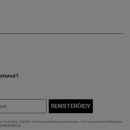
ostunut?
REKISTERÖIDY
ee tietojasi, löydät tietosuojaselosteestamme. Voit peruuttaa tilauksen
uojakäytäntö