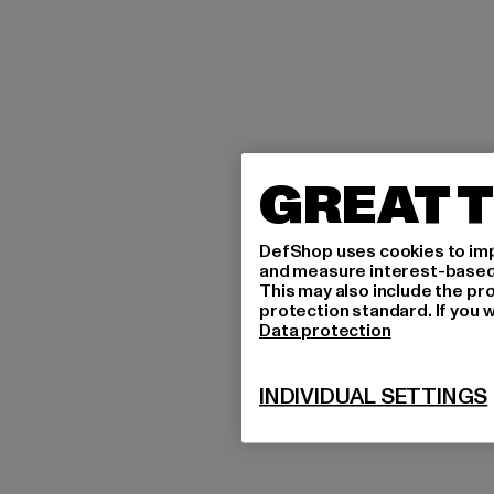
GREAT T
DefShop uses cookies to imp
and measure interest-based c
This may also include the pr
protection standard. If you w
Data protection
INDIVIDUAL SETTINGS