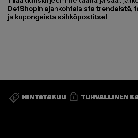
Tilaa uutiskirjeemme täältä ja saat jatk
DefShopin ajankohtaisista trendeistä, t
ja kupongeista sähköpostitse!
HINTATAKUU
TURVALLINEN K