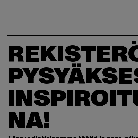
REKISTER
PYSYÄKSE
INSPIROI
NA!