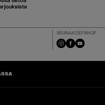
ossa tietoa
arjouksista
Visit our Instagram pa
Visit our Facebo
Visit our Y
ASSA