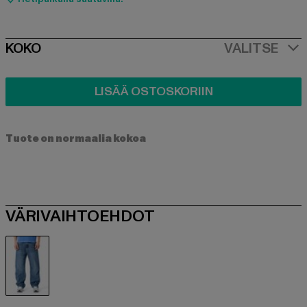
SIZE
KOKO
VALITSE
LISÄÄ OSTOSKORIIN
Tuote on normaalia kokoa
VÄRIVAIHTOEHDOT
blau