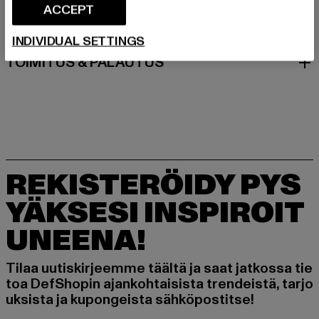
ACCEPT
HOITO-OHJEET
INDIVIDUAL SETTINGS
TOIMITUS & PALAUTUS
REKISTERÖIDY PYS
YÄKSESI INSPIROIT
UNEENA!
Tilaa uutiskirjeemme täältä ja saat jatkossa tie
toa DefShopin ajankohtaisista trendeistä, tarjo
uksista ja kupongeista sähköpostitse!