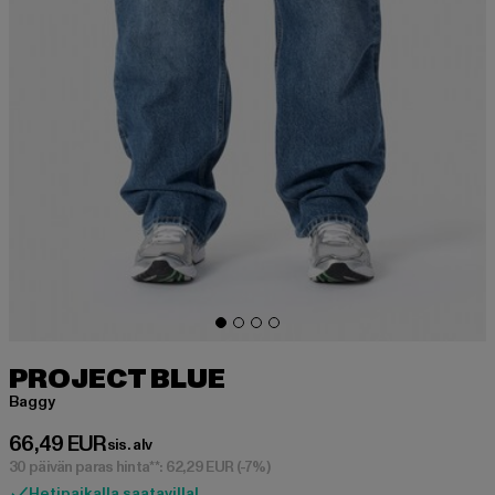
PROJECT BLUE
Baggy
Ajankohtainen hinta: 66,49 EUR
66,49 EUR
sis. alv
30 päivän paras hinta**: 62,29 EUR
(-7%)
Hetipaikalla saatavilla!