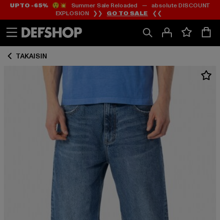
UP TO -65%
😲💥 Summer Sale Reloaded — absolute DISCOUNT
Siirry
Siirry
EXPLOSION ❯❯
GO TO SALE
❮❮
Sisältö
Footer
TAKAISIN