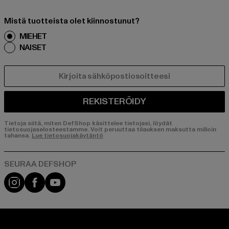
Mistä tuotteista olet kiinnostunut?
MIEHET
NAISET
SÄHKÖPOSTI
REKISTERÖIDY
Tietoja siitä, miten DefShop käsittelee tietojasi, löydät
tietosuojaselosteestamme. Voit peruuttaa tilauksen maksutta milloin
tahansa.
Lue tietosuojakäytäntö
Visit our Instagram page:
Visit our Facebook page:
Visit our YouTube channel: