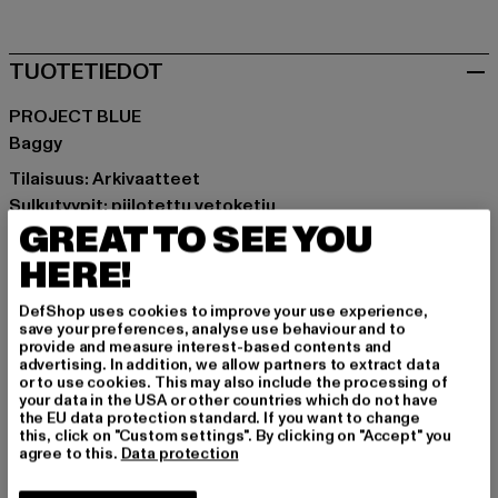
TUOTETIEDOT
PROJECT BLUE
Baggy
Tilaisuus: Arkivaatteet
Sulkutyypit: piilotettu vetoketju
GREAT TO SEE YOU
Yksityiskohdat: Kolikkotasku, Takatasku, Viiltotasku
Leikkaa: Baggy
HERE!
Tuotemerkki: Project Blue
DefShop uses cookies to improve your use experience,
Kategoria: Apparel
save your preferences, analyse use behaviour and to
Color: blau
provide and measure interest-based contents and
advertising. In addition, we allow partners to extract data
Valmistaja väri: everyday blue
or to use cookies. This may also include the processing of
Materiaalin koostumus: 90% Puuvilla, 10% Polyesteri
your data in the USA or other countries which do not have
the EU data protection standard. If you want to change
Art.Nr: BLU04-DC70-23877
this, click on "Custom settings". By clicking on "Accept" you
agree to this.
Data protection
MITOITUS