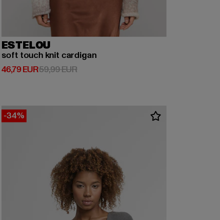
ESTELOU
soft touch knit cardigan
Ajankohtainen hinta: 46,79 EUR
Kampanjahinta: 59,99 EUR
46,79 EUR
59,99 EUR
-34%