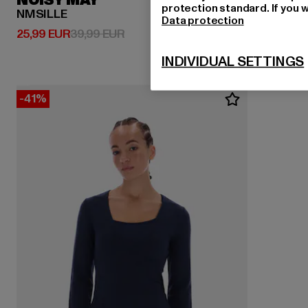
NOISY MAY
protection standard. If you w
NMSILLE
Data protection
Ajankohtainen hinta: 25,99 EUR
Kampanjahinta: 39,99 EUR
25,99 EUR
39,99 EUR
INDIVIDUAL SETTINGS
-41%