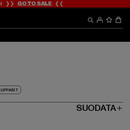
ION ❯❯
GO TO SALE
❮❮
HUPPARIT
SUODATA