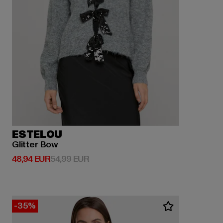
ESTELOU
Glitter Bow
Ajankohtainen hinta: 48,94 EUR
Kampanjahinta: 54,99 EUR
48,94 EUR
54,99 EUR
-35%