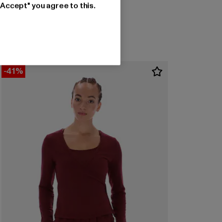
Ajankohtainen hinta: 43,99 EUR
Kampanjahinta: 49,99 EUR
43,99 EUR
49,99 EUR
"Accept" you agree to this.
-41%