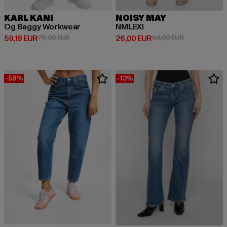
KARL KANI
NOISY MAY
Og Baggy Workwear
NMLEXI
Ajankohtainen hinta: 59,19 EUR
Kampanjahinta: 79,99 EUR
Ajankohtainen hinta: 26,00 EUR
Kampanjahinta
59,19 EUR
79,99 EUR
26,00 EUR
64,99 EUR
-59%
-13%