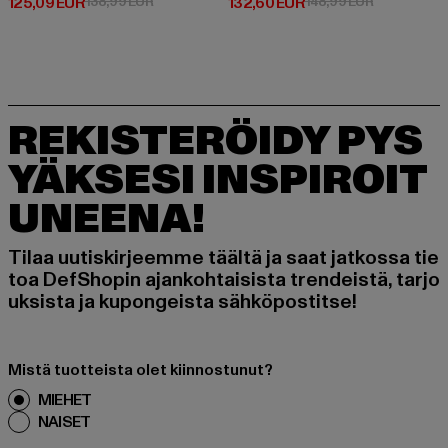
Ajankohtainen hinta: 125,09 EUR
Kampanjahinta: 138,99 EUR
Ajankohtainen hinta: 132,60 EUR
Kampanjahin
125,09 EUR
138,99 EUR
132,60 EUR
148,99 EUR
REKISTERÖIDY PYS
YÄKSESI INSPIROIT
UNEENA!
Tilaa uutiskirjeemme täältä ja saat jatkossa tie
toa DefShopin ajankohtaisista trendeistä, tarjo
uksista ja kupongeista sähköpostitse!
Mistä tuotteista olet kiinnostunut?
MIEHET
NAISET