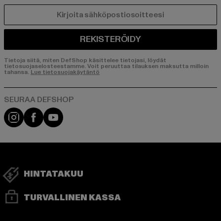
SÄHKÖPOSTI
REKISTERÖIDY
Tietoja siitä, miten DefShop käsittelee tietojasi, löydät
tietosuojaselosteestamme. Voit peruuttaa tilauksen maksutta milloin
tahansa.
Lue tietosuojakäytäntö
Visit our Instagram page:
Visit our Facebook page:
Visit our YouTube channel:
HINTATAKUU
TURVALLINEN KASSA