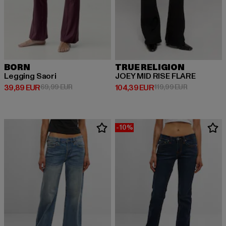
BORN
TRUE RELIGION
Legging Saori
JOEY MID RISE FLARE
Ajankohtainen hinta: 39,89 EUR
Kampanjahinta: 69,99 EUR
Ajankohtainen hinta: 104,39 EUR
Kampanjahint
39,89 EUR
69,99 EUR
104,39 EUR
119,99 EUR
-10%