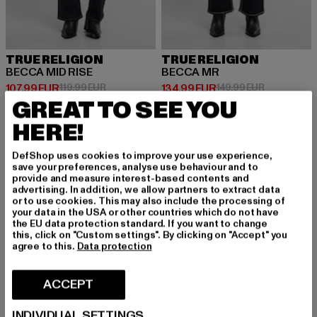
TRUE RELIGION
TRUE RELIGION
BECCA MID RISE
BECCA MR
Ajankohtainen hinta: 107,99 EUR
Kampanjahinta: 119,99 EUR
Ajankohtainen hinta: 134,99 EUR
Kampanjahin
107,99 EUR
119,99 EUR
134,99 EUR
149,99 EUR
GREAT TO SEE YOU
HERE!
-13%
-33%
DefShop uses cookies to improve your use experience,
save your preferences, analyse use behaviour and to
provide and measure interest-based contents and
advertising. In addition, we allow partners to extract data
or to use cookies. This may also include the processing of
your data in the USA or other countries which do not have
the EU data protection standard. If you want to change
this, click on "Custom settings". By clicking on "Accept" you
agree to this.
Data protection
ACCEPT
INDIVIDUAL SETTINGS