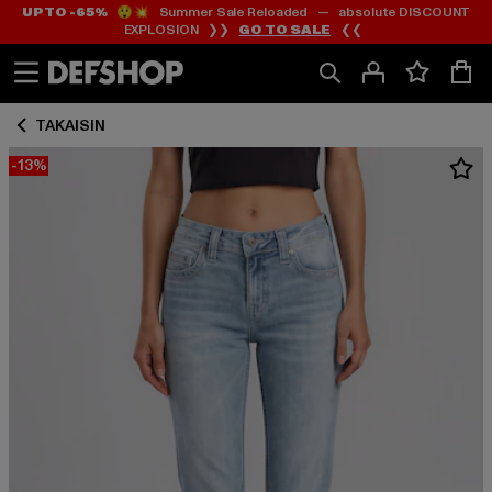
UP TO -65%
😲💥 Summer Sale Reloaded — absolute DISCOUNT
Siirry
Siirry
EXPLOSION ❯❯
GO TO SALE
❮❮
Sisältö
Footer
TAKAISIN
-13%