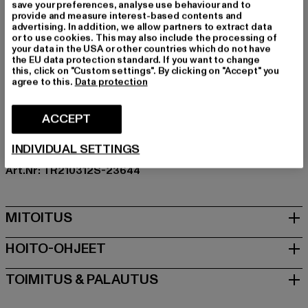
Tilaisuus: Arkivaatteet
save your preferences, analyse use behaviour and to
provide and measure interest-based contents and
Sulkutyypit: piilotettu vetoketju
advertising. In addition, we allow partners to extract data
Yksityiskohdat: Kolikkotasku, Takatasku, Viiltotasku
or to use cookies. This may also include the processing of
your data in the USA or other countries which do not have
Leikkaa: Bootcut
the EU data protection standard. If you want to change
Tuotemerkki: True Religion
this, click on "Custom settings". By clicking on "Accept" you
agree to this.
Data protection
Kategoria: Apparel
Color: blau
ACCEPT
Valmistaja väri: peak spot
Materiaalin koostumus: 70% Puuvilla, 26% Polyesteri,
INDIVIDUAL SETTINGS
3% Viskoosi, 1% Spandex
Art.Nr: TR210312S-23644
MITOITUS
HOITO-OHJEET
TOIMITUS & PALAUTUS