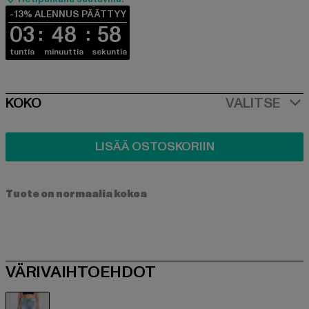
-13% ALENNUS PÄÄTTYY
03
48
58
tuntia
minuuttia
sekuntia
SIZE
KOKO
VALITSE
LISÄÄ OSTOSKORIIN
Tuote on normaalia kokoa
VÄRIVAIHTOEHDOT