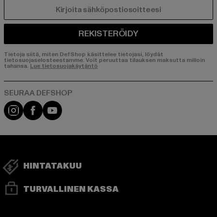
SÄHKÖPOSTI
REKISTERÖIDY
Tietoja siitä, miten DefShop käsittelee tietojasi, löydät
tietosuojaselosteestamme. Voit peruuttaa tilauksen maksutta milloin
tahansa.
Lue tietosuojakäytäntö
Visit our Instagram page:
Visit our Facebook page:
Visit our YouTube channel:
HINTATAKUU
TURVALLINEN KASSA