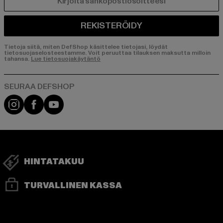
SÄHKÖPOSTI
REKISTERÖIDY
Tietoja siitä, miten DefShop käsittelee tietojasi, löydät
tietosuojaselosteestamme. Voit peruuttaa tilauksen maksutta milloin
tahansa.
Lue tietosuojakäytäntö
Visit our Instagram page:
Visit our Facebook page:
Visit our YouTube channel:
HINTATAKUU
TURVALLINEN KASSA