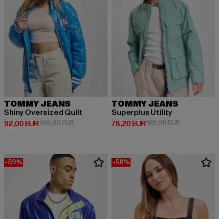
TOMMY JEANS
TOMMY JEANS
Shiny Oversized Quilt
Superplus Utility
Ajankohtainen hinta: 92,00 EUR
Kampanjahinta: 200,00 EUR
Ajankohtainen hinta: 78,20 EUR
Kampanjahint
92,00 EUR
200,00 EUR
78,20 EUR
169,99 EUR
-59%
-58%