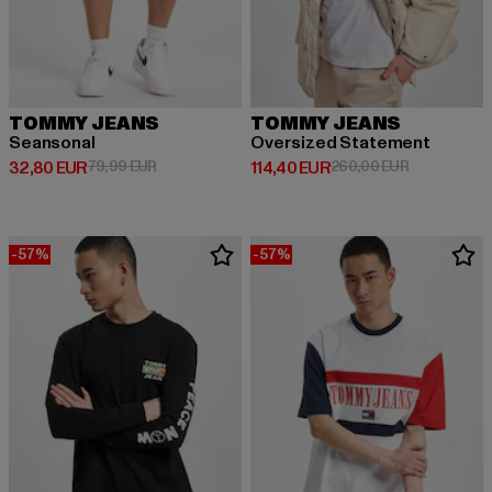
TOMMY JEANS
TOMMY JEANS
Seansonal
Oversized Statement
Ajankohtainen hinta: 32,80 EUR
Kampanjahinta: 79,99 EUR
Ajankohtainen hinta: 114,40 EUR
Kampanjahin
32,80 EUR
79,99 EUR
114,40 EUR
260,00 EUR
-57%
-57%