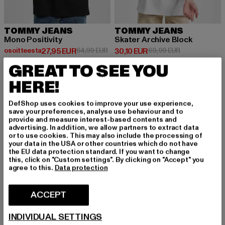
TOMMY JEANS
TOMMY JEANS
Mono Positivity
Skater Archive Block
Ajankohtainen hinta: Osoitteesta 27,95 EUR
Kampanjahinta: 64,99 EUR
Ajankohtainen hinta: 30,10 EUR
Kampanjahinta
osoitteesta
27,95 EUR
64,99 EUR
30,10 EUR
69,99 EUR
GREAT TO SEE YOU
HERE!
-54%
-52%
DefShop uses cookies to improve your use experience,
save your preferences, analyse use behaviour and to
provide and measure interest-based contents and
advertising. In addition, we allow partners to extract data
or to use cookies. This may also include the processing of
your data in the USA or other countries which do not have
the EU data protection standard. If you want to change
this, click on "Custom settings". By clicking on "Accept" you
agree to this.
Data protection
ACCEPT
INDIVIDUAL SETTINGS