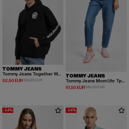
TOMMY JEANS
Tommy Jeans Together World Peace Hoodie
TOMMY JEANS
Ajankohtainen hinta: 52,50 EUR
Kampanjahinta: 124,99 EUR
52,50 EUR
124,99 EUR
Tommy Jeans Mom Uhr Tprd Jeans
Ajankohtainen hinta: 61,50 EUR
Kampanjahint
61,50 EUR
149,99 EUR
-54%
-54%