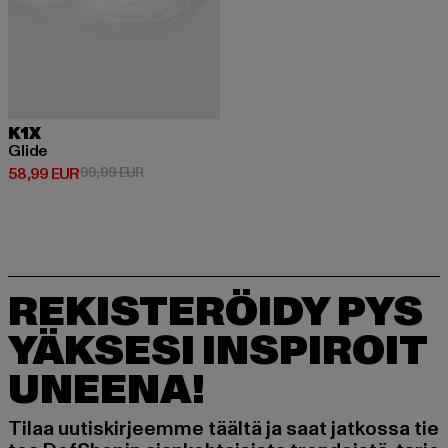
K1X
Glide
Ajankohtainen hinta: 58,99 EUR
Kampanjahinta: 99,99 EUR
58,99 EUR
99,99 EUR
REKISTERÖIDY PYS
YÄKSESI INSPIROIT
UNEENA!
Tilaa uutiskirjeemme täältä ja saat jatkossa tie