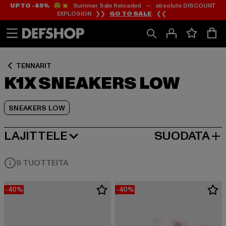
UP TO -65%
😲💥 Summer Sale Reloaded — absolute DISCOUNT
Siirry
Siirry
Siirry
EXPLOSION ❯❯
GO TO SALE
❮❮
Sisältö
Footer
Tuoteruudukko
TENNARIT
K1X SNEAKERS LOW
SNEAKERS LOW
LAJITTELE
SUODATA
SUOSITUIMMAT
9 TUOTTEITA
-40%
-40%