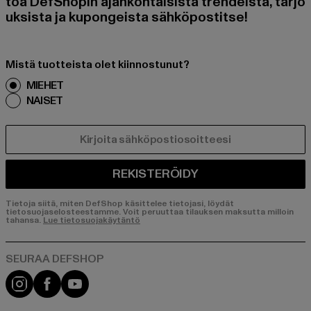
toa DefShopin ajankohtaisista trendeistä, tarjo
uksista ja kupongeista sähköpostitse!
Mistä tuotteista olet kiinnostunut?
MIEHET
NAISET
SÄHKÖPOSTI
REKISTERÖIDY
Tietoja siitä, miten DefShop käsittelee tietojasi, löydät
tietosuojaselosteestamme. Voit peruuttaa tilauksen maksutta milloin
tahansa.
Lue tietosuojakäytäntö
Visit our Instagram page:
Visit our Facebook page:
Visit our YouTube channel: