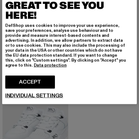
GREAT TO SEE YOU
HERE!
DefShop uses cookies to improve your use experience,
save your preferences, analyse use behaviour and to
provide and measure interest-based contents and
advertising. In addition, we allow partners to extract data
K1X
or to use cookies. This may also include the processing of
K1X Glide Gk
K1X
your data in the USA or other countries which do not have
Ajankohtainen hinta: 58,99 EUR
Kampanjahint
58,99 EUR
99,99 EUR
Sweep
the EU data protection standard. If you want to change
this, click on "Custom settings". By clicking on "Accept" you
Ajankohtainen hinta: 47,99 EUR
Kampanjahinta: 79,99 EUR
47,99 EUR
79,99 EUR
agree to this.
Data protection
ACCEPT
-41%
INDIVIDUAL SETTINGS