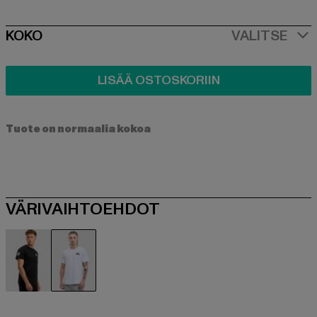
SIZE
KOKO
VALITSE
LISÄÄ OSTOSKORIIN
Tuote on normaalia kokoa
VÄRIVAIHTOEHDOT
schwarz
weiß