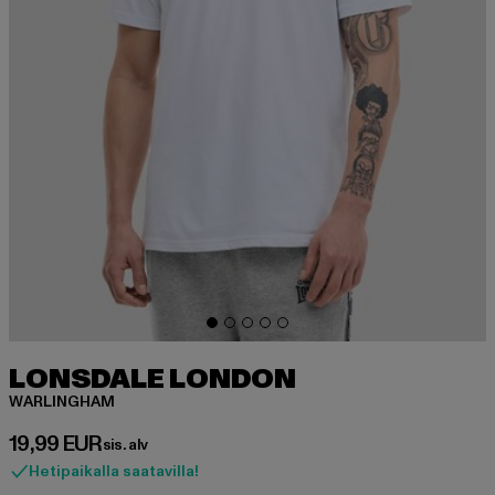
LONSDALE LONDON
WARLINGHAM
Ajankohtainen hinta: 19,99 EUR
19,99 EUR
sis. alv
Hetipaikalla saatavilla!