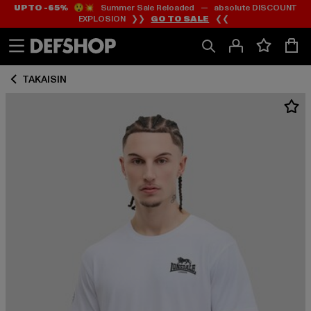
UP TO -65%
😲💥 Summer Sale Reloaded — absolute DISCOUNT
Siirry
Siirry
EXPLOSION ❯❯
GO TO SALE
❮❮
Sisältö
Footer
TAKAISIN