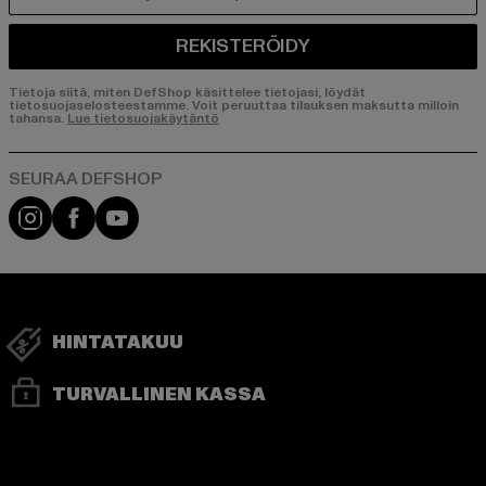
REKISTERÖIDY
Tietoja siitä, miten DefShop käsittelee tietojasi, löydät
tietosuojaselosteestamme. Voit peruuttaa tilauksen maksutta milloin
tahansa.
Lue tietosuojakäytäntö
Visit our Instagram page:
Visit our Facebook page:
Visit our YouTube channel:
HINTATAKUU
TURVALLINEN KASSA