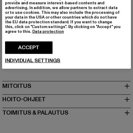
Leikkaa: Regular
provide and measure interest-based contents and
advertising. In addition, we allow partners to extract data
Tuotemerkki: Lonsdale London
or to use cookies. This may also include the processing of
Kategoria: T-paidat
your data in the USA or other countries which do not have
the EU data protection standard. If you want to change
Color: weiß
this, click on "Custom settings". By clicking on "Accept" you
Valmistaja väri: white/black
agree to this.
Data protection
Materiaalin koostumus: 100% Puuvilla
Art.Nr: 114074-01248
ACCEPT
Valmistaja: Punch GmbH |
info@punch-gmbh.de
INDIVIDUAL SETTINGS
Im Taubental 15a | 41468 Neuss | DE
MITOITUS
HOITO-OHJEET
TOIMITUS & PALAUTUS