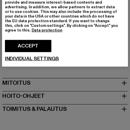
Tuotemerkki: Pas De Monaco
provide and measure interest-based contents and
advertising. In addition, we allow partners to extract data
Kategoria: Vaatteet
or to use cookies. This may also include the processing of
Color: weiß
your data in the USA or other countries which do not have
the EU data protection standard. If you want to change
Valmistaja väri: slightly pink
this, click on "Custom settings". By clicking on "Accept" you
Materiaalin koostumus: 70% Polyesteri, 30% Puuvilla
agree to this.
Data protection
Art.Nr: 0009008-23674
ACCEPT
Valmistaja: Zabou House |
Krishna@zabou.co.uk
Shelley Road, Ashton-on-Ribble | PR2 2ZH Lancashire |
INDIVIDUAL SETTINGS
GB
MITOITUS
HOITO-OHJEET
TOIMITUS & PALAUTUS