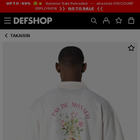
UP TO -65%
😲💥 Summer Sale Reloaded — absolute DISCOUNT
Siirry
Siirry
EXPLOSION ❯❯
GO TO SALE
❮❮
Sisältö
Footer
TAKAISIN