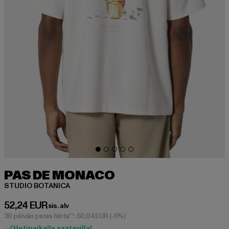
PAS DE MONACO
STUDIO BOTANICA
Ajankohtainen hinta: 52,24 EUR
52,24 EUR
sis. alv
30 päivän paras hinta**: 50,04 EUR
(-5%)
Hetipaikalla saatavilla!