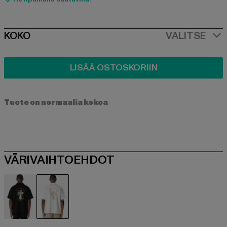
SIZE
KOKO
VALITSE
LISÄÄ OSTOSKORIIN
Tuote on normaalia kokoa
VÄRIVAIHTOEHDOT
schwarz
weiß