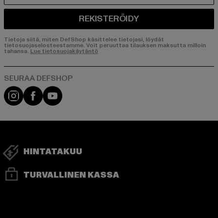
REKISTERÖIDY
Tietoja siitä, miten DefShop käsittelee tietojasi, löydät
tietosuojaselosteestamme. Voit peruuttaa tilauksen maksutta milloin
tahansa.
Lue tietosuojakäytäntö
Visit our Instagram page:
Visit our Facebook page:
Visit our YouTube channel:
HINTATAKUU
TURVALLINEN KASSA