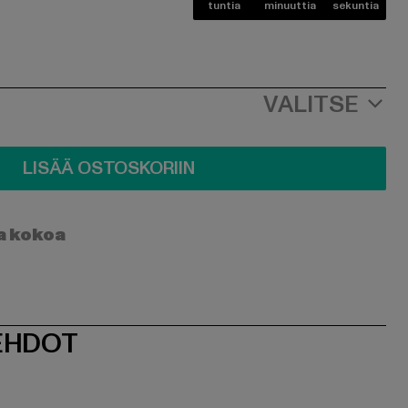
tuntia
minuuttia
sekuntia
VALITSE
LISÄÄ OSTOSKORIIN
a kokoa
EHDOT