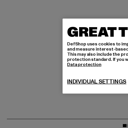
GREAT T
DefShop uses cookies to imp
and measure interest-based c
This may also include the pr
protection standard. If you w
Data protection
INDIVIDUAL SETTINGS