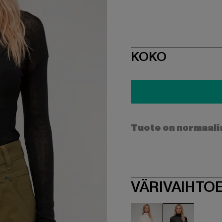
SIZE
KOKO
Tuote on normaali
VÄRIVAIHTO