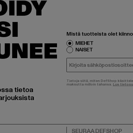
ÖIDY
SI
Mistä tuotteista olet kiinn
TUNEE
MIEHET
NAISET
SÄHKÖPOSTI
Tietoja siitä, miten DefShop käsittel
maksutta milloin tahansa.
Lue tietos
ossa tietoa
arjouksista