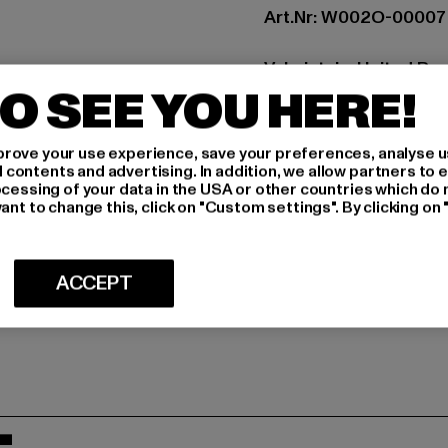
Art.Nr: W002O-00007
Valmistaja: United P
O SEE YOU HERE!
VIA MARCOA 1 | 31011 
rove your use experience, save your preferences, analyse u
MITOITUS
ontents and advertising. In addition, we allow partners to e
ocessing of your data in the USA or other countries which do 
HOITO-OHJEE
ant to change this, click on "Custom settings". By clicking on 
TOIMITUS & P
ACCEPT