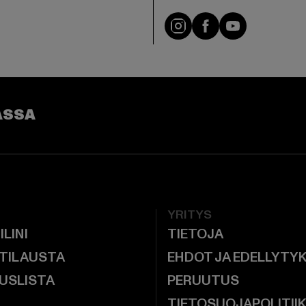
Visit our Instagram pa
Visit our Facebo
Visit our Y
ASSA
YRITYS
ILINI
TIETOJA
 TILAUSTA
EHDOT JA EDELLYTY
USLISTA
PERUUTUS
TIETOSUOJAPOLITII