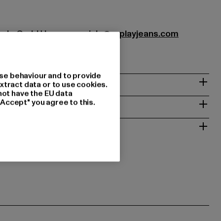
eople GmbH |
commerciale@replayjeans.com
Asolo | IT
se behaviour and to provide
xtract data or to use cookies.
not have the EU data
T
"Accept" you agree to this.
ALAUTUS