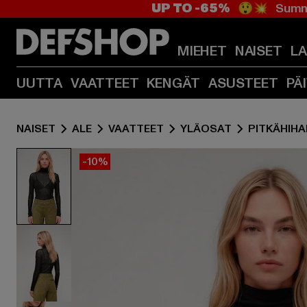
UP TO -65%
😲💥 Summe
MIEHET
NAISET
L
UUTTA
VAATTEET
KENGÄT
ASUSTEET
PÄ
NAISET
ALE
VAATTEET
YLÄOSAT
PITKÄHIHA
-10%