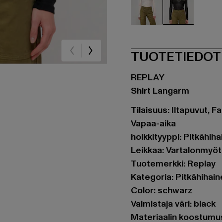
beige
schwarz
TUOTETIEDOT
REPLAY
Shirt Langarm
Tilaisuus: Iltapuvut, 
Vapaa-aika
holkkityyppi: Pitkähih
Leikkaa: Vartalonmyö
Tuotemerkki: Replay
Kategoria: Pitkähihai
Color: schwarz
Valmistaja väri: black
Materiaalin koostumus