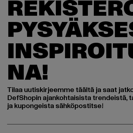
REKISTER
PYSYÄKSE
INSPIROI
NA!
Tilaa uutiskirjeemme täältä ja saat jatk
DefShopin ajankohtaisista trendeistä, t
ja kupongeista sähköpostitse!