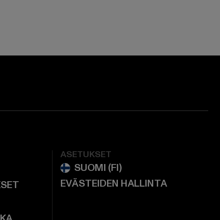
ge:
ok page:
ouTube channel:
ASETUKSET
EVÄSTEIDEN HALLINTA
KSET
KKA