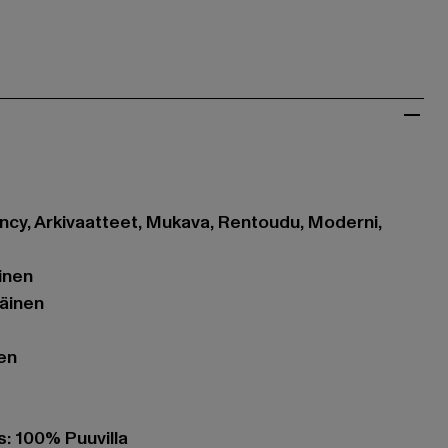
Fancy, Arkivaatteet, Mukava, Rentoudu, Moderni,
ainen
täinen
nen
: 100% Puuvilla