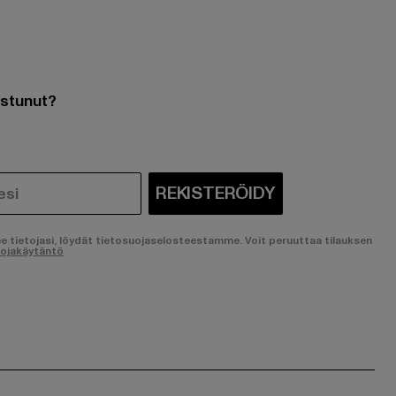
ostunut?
REKISTERÖIDY
ee tietojasi, löydät tietosuojaselosteestamme. Voit peruuttaa tilauksen
uojakäytäntö