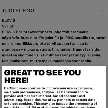
TUOTETIEDOT
BLKVIS
Script
BLKVIS Script Sweatshorts -shortsit harmaana
näyttävät, kuka olet. Regular Fit ja 100% puuvilla tarjoavat
sen rennon liikkeen, jota tarvitset korttelissa tai
studiossa – mukava, suora, tinkimätön. Panosta näiden
miesten shortsien siistiin ilmeeseen ja tuo tyylisi esiin.
Minimalistinen, mutta maksimaalisella asenteella.
Tilaisuus: Arkivaatteet, Mukava, Rentoudu, Vapaa-aika
GREAT TO SEE YOU
Yksityiskohdat: Tuotemerkin logo, Takatasku, Viiltotasku
HERE!
Leikkaa: Regular
Tuotemerkki: BLKVIS
DefShop uses cookies to improve your use experience,
Kategoria: Vaatteet
save your preferences, analyse use behaviour and to
provide and measure interest-based contents and
Color: grau
advertising. In addition, we allow partners to extract data
Valmistaja väri: light grey heather
or to use cookies. This may also include the processing of
your data in the USA or other countries which do not have