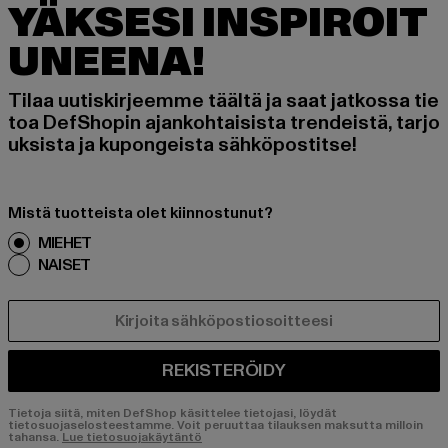
YÄKSESI INSPIROIT
UNEENA!
Tilaa uutiskirjeemme täältä ja saat jatkossa tie
toa DefShopin ajankohtaisista trendeistä, tarjo
uksista ja kupongeista sähköpostitse!
Mistä tuotteista olet kiinnostunut?
MIEHET
NAISET
SÄHKÖPOSTI
REKISTERÖIDY
Tietoja siitä, miten DefShop käsittelee tietojasi, löydät
tietosuojaselosteestamme. Voit peruuttaa tilauksen maksutta milloin
tahansa.
Lue tietosuojakäytäntö