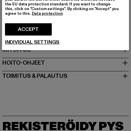
Materiaalin koostumus: 100% Puuvilla
the EU data protection standard. If you want to change
Art.Nr: 42624105-02080
this, click on "Custom settings". By clicking on "Accept" you
agree to this.
Data protection
Valmistaja: Play Hard GmbH |
mail@blkvis.de
ACCEPT
Landwehrstrasse 70A | 80336 München | DE
INDIVIDUAL SETTINGS
MITOITUS
HOITO-OHJEET
TOIMITUS & PALAUTUS
REKISTERÖIDY PYS