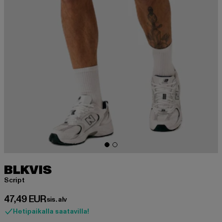
BLKVIS
Script
Ajankohtainen hinta: 47,49 EUR
47,49 EUR
sis. alv
Hetipaikalla saatavilla!