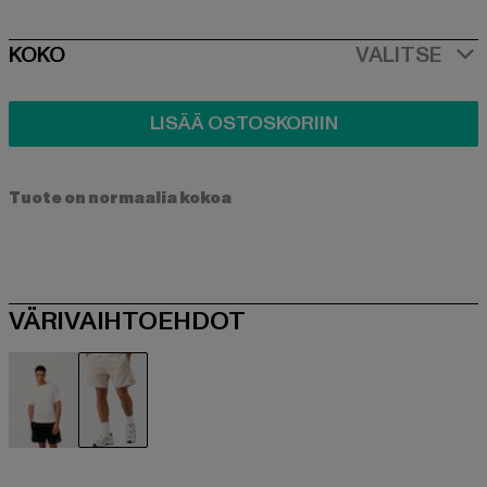
SIZE
KOKO
VALITSE
LISÄÄ OSTOSKORIIN
Tuote on normaalia kokoa
VÄRIVAIHTOEHDOT
schwarz
grau