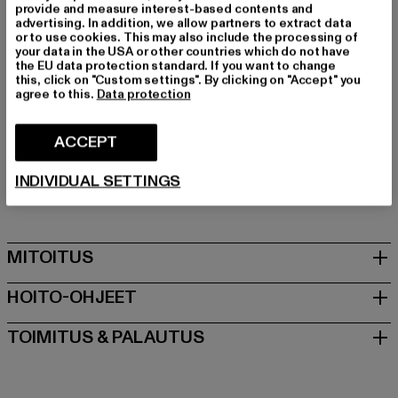
Tuotemerkki: Favela
provide and measure interest-based contents and
advertising. In addition, we allow partners to extract data
Kategoria: Baggy-farkut
or to use cookies. This may also include the processing of
Color: schwarz
your data in the USA or other countries which do not have
the EU data protection standard. If you want to change
Valmistaja väri: black wash
this, click on "Custom settings". By clicking on "Accept" you
Materiaalin koostumus: 100% Puuvilla
agree to this.
Data protection
Art.Nr: FAV-Q126-SEBWD-243-01400
ACCEPT
Valmistaja: AD Distribution GmbH |
Info@favelaclothing.com
INDIVIDUAL SETTINGS
CHRISTINENSTRASSE 19A | 40880 Rattingen | DE
MITOITUS
HOITO-OHJEET
TOIMITUS & PALAUTUS