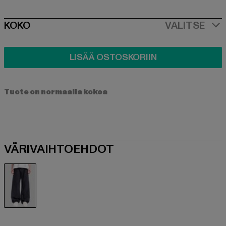
SIZE
KOKO
VALITSE
LISÄÄ OSTOSKORIIN
Tuote on normaalia kokoa
VÄRIVAIHTOEHDOT
schwarz