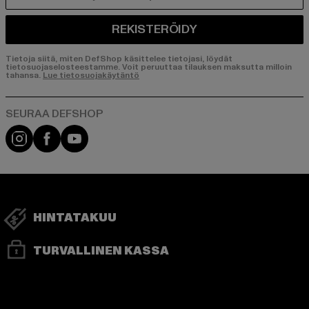
REKISTERÖIDY
Tietoja siitä, miten DefShop käsittelee tietojasi, löydät
tietosuojaselosteestamme. Voit peruuttaa tilauksen maksutta milloin
tahansa.
Lue tietosuojakäytäntö
Visit our Instagram page:
Visit our Facebook page:
Visit our YouTube channel:
HINTATAKUU
TURVALLINEN KASSA