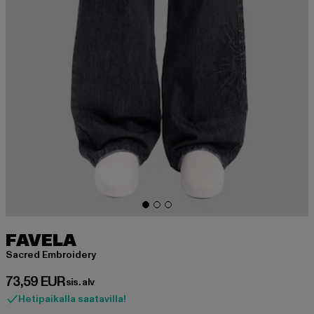
FAVELA
Sacred Embroidery
Ajankohtainen hinta: 73,59 EUR
73,59 EUR
sis. alv
Hetipaikalla saatavilla!