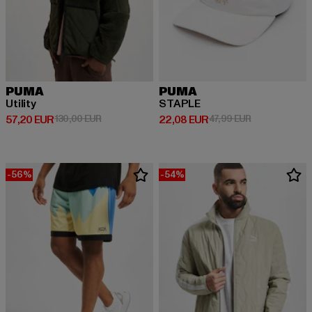
PUMA
PUMA
Utility
STAPLE
Ajankohtainen hinta: 57,20 EUR
Kampanjahinta: 130,00 EUR
Ajankohtainen hinta: 22,08 EUR
Kampanjahinta
57,20 EUR
130,00 EUR
22,08 EUR
47,99 EUR
-56%
-54%