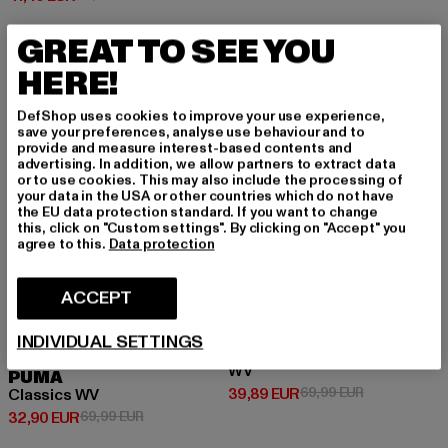
GREAT TO SEE YOU
HERE!
-53%
-43%
DefShop uses cookies to improve your use experience,
save your preferences, analyse use behaviour and to
provide and measure interest-based contents and
advertising. In addition, we allow partners to extract data
or to use cookies. This may also include the processing of
your data in the USA or other countries which do not have
the EU data protection standard. If you want to change
this, click on "Custom settings". By clicking on "Accept" you
agree to this.
Data protection
ACCEPT
INDIVIDUAL SETTINGS
PUMA
WV
PUMA
Ajankohtainen hinta: 39,89 EUR
Kampanjahint
39,89 EUR
69,99 EUR
Classics WV
Ajankohtainen hinta: 32,90 EUR
Kampanjahinta: 69,99 EUR
32,90 EUR
69,99 EUR