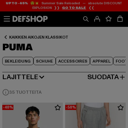
UP TO -65%
😲💥 Summer Sale Reloaded — absolute DISCOUNT
Siirry
Siirry
Siirry
EXPLOSION ❯❯
GO TO SALE
❮❮
Sisältö
Footer
Tuoteruudukko
KAIKKIEN AIKOJEN KLASSIKOT
PUMA
BEKLEIDUNG
SCHUHE
ACCESSOIRES
APPAREL
FOOT
LAJITTELE
SUODATA
SUOSITUIMMAT
35 TUOTTEITA
-48%
-58%