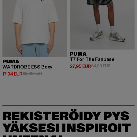
PUMA
T7 For The Fanbase
PUMA
Ajankohtainen hinta: 27,95 EUR
Kampanjahinta
27,95 EUR
64,99 EUR
WARDROBE ESS Boxy
Ajankohtainen hinta: 17,94 EUR
Kampanjahinta: 38,99 EUR
17,94 EUR
38,99 EUR
REKISTERÖIDY PYS
YÄKSESI INSPIROIT